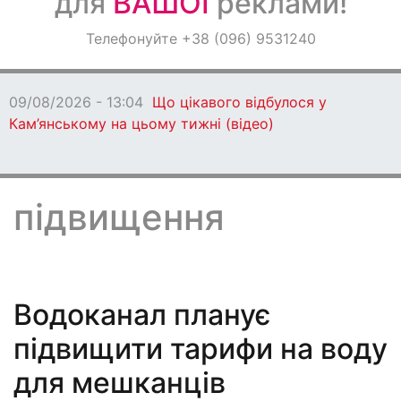
для
ВАШОЇ
реклами!
Оголошення
Телефонуйте +38 (096) 9531240
Світ навкруги
09/08/2026 - 11:27
Мешканці Дніпропетровщини можу
КТ та МРТ за Програмою медичних гарантій
підвищення
Водоканал планує
підвищити тарифи на воду
для мешканців