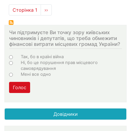
Розбивка
Сторінка 1
Наступна
››
на
сторінка
сторінки
Чи підтримуєте Ви точку зору київських
чиновників і депутатів, що треба обмежити
фінансові витрати місцевих громад України?
Варіанти
Так, бо в країні війна
Ні, бо це порушення прав місцевого
самоврядування
Мені все одно
Голос
Довідники