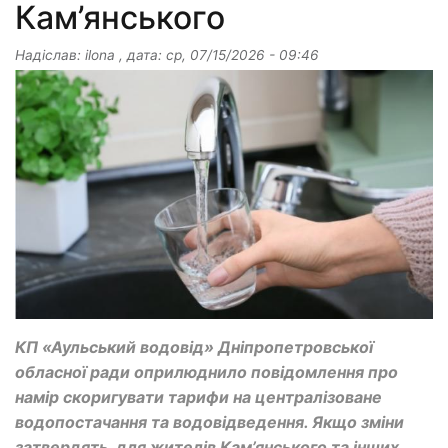
Кам’янського
Надіслав:
ilona
, дата:
ср, 07/15/2026 - 09:46
КП «Аульський водовід» Дніпропетровської
обласної ради оприлюднило повідомлення про
намір скоригувати тарифи на централізоване
водопостачання та водовідведення. Якщо зміни
затвердять, для жителів Кам’янського та інших