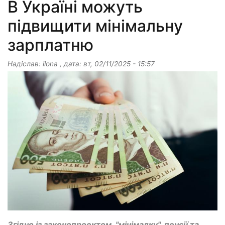
В Україні можуть
підвищити мінімальну
зарплатню
Надіслав:
ilona
, дата:
вт, 02/11/2025 - 15:57
Згідно із законопроектом, "мінімалку", пенсії та