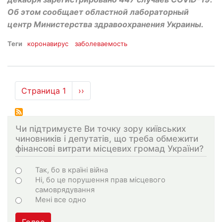
Об этом сообщает областной лабораторный
центр Министерства здравоохранения Украины.
Теги
коронавирус
заболеваемость
Нумерация
Страница 1
Следующая
››
страниц
страница
Чи підтримуєте Ви точку зору київських
чиновників і депутатів, що треба обмежити
фінансові витрати місцевих громад України?
Choices
Так, бо в країні війна
Ні, бо це порушення прав місцевого
самоврядування
Мені все одно
Голос