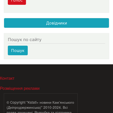
Довідники
Пошук по сайту
Пошук
МЕНЮ В ПОДВАЛЕ
Контакт
Розміщення реклами
© Copyright "Kstati+ новини Кам'янського
(Дніпродзержинська)" 2010-2024. Всі
права захищені. Розробка та підтримка