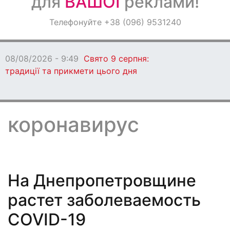
для
ВАШОЇ
реклами!
Оголошення
Телефонуйте +38 (096) 9531240
Світ навкруги
08/08/2026 - 8:42
Дніпропетровщина під
ворожою атакою: сталося багато пожеж
коронавирус
На Днепропетровщине
растет заболеваемость
COVID-19