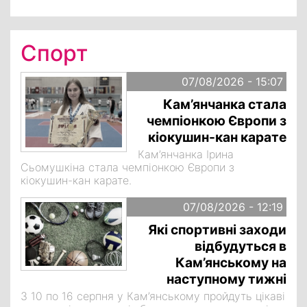
Спорт
07/08/2026 - 15:07
Кам’янчанка стала
чемпіонкою Європи з
кіокушин-кан карате
Кам’янчанка Ірина
Сьомушкіна стала чемпіонкою Європи з
кіокушин-кан карате.
07/08/2026 - 12:19
Які спортивні заходи
відбудуться в
Кам’янському на
наступному тижні
З 10 по 16 серпня у Кам’янському пройдуть цікаві