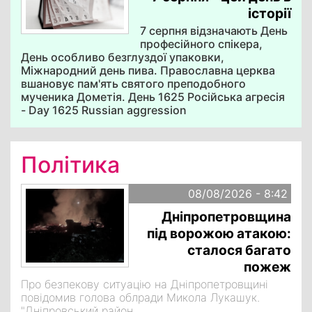
історії
7 серпня відзначають День
професійного спікера,
День особливо безглуздої упаковки,
Міжнародний день пива. Православна церква
вшановує пам'ять святого преподобного
мученика Дометія. День 1625 Російська агресія
- Day 1625 Russian aggression
Політика
08/08/2026 - 8:42
Дніпропетровщина
під ворожою атакою:
сталося багато
пожеж
Про безпекову ситуацію на Дніпропетровщині
повідомив голова облради Микола Лукашук.
"Дніпровський район.