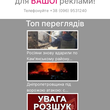
для
ВАШОЇ
реклами!
Оголошення
Телефонуйте +38 (096) 9531240
Топ переглядів
Світ навкруги
Росіяни знову вдарили по
Кам'янському району…
Дніпропетровщина під
ворожою атакою: с…