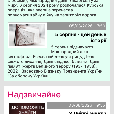
Хіросіми), Міжнародний день "Лікарі світу за
мир". 6 серпня 2024 року розпочалася Курська
операція, яка вперше перенесла
повномасштабну війну на територію ворога.
05/08/2026 - 7:50
5 серпня - цей день в
історії
5 серпня відзначають
Міжнародний день
світлофора, Всесвітній день устриць, День
свіжого дихання, День спідньої білизни. День
пам'яті жертв Великого терору (1937-1938).
2022 - Засновано Відзнаку Президента України
"За оборону України".
Надзвичайне
08/08/2026 - 9:55
У Дніпрі зникла