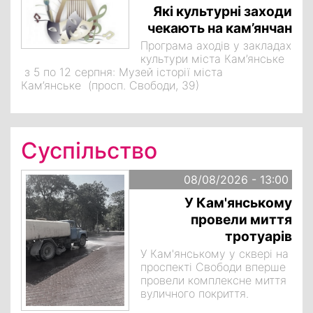
Які культурні заходи
чекають на кам’янчан
Програма аходів у закладах
культури міста Кам’янське
з 5 по 12 серпня: Музей історії міста
Кам’янське (просп. Свободи, 39)
Суспільство
08/08/2026 - 13:00
У Кам'янському
провели миття
тротуарів
У Кам'янському у сквері на
проспекті Свободи вперше
провели комплексне миття
вуличного покриття.