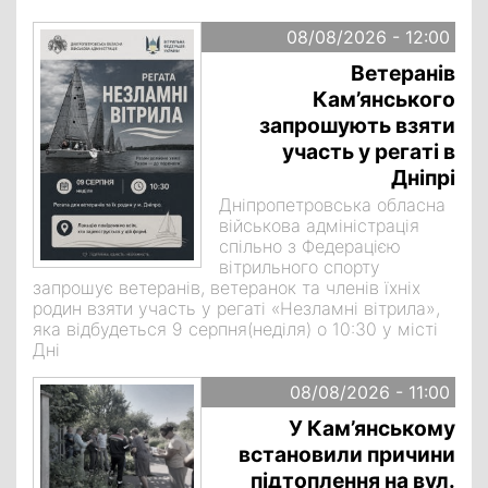
08/08/2026 - 12:00
Ветеранів
Кам’янського
запрошують взяти
участь у регаті в
Дніпрі
Дніпропетровська обласна
військова адміністрація
спільно з Федерацією
вітрильного спорту
запрошує ветеранів, ветеранок та членів їхніх
родин взяти участь у регаті «Незламні вітрила»,
яка відбудеться 9 серпня(неділя) о 10:30 у місті
Дні
08/08/2026 - 11:00
У Кам’янському
встановили причини
підтоплення на вул.