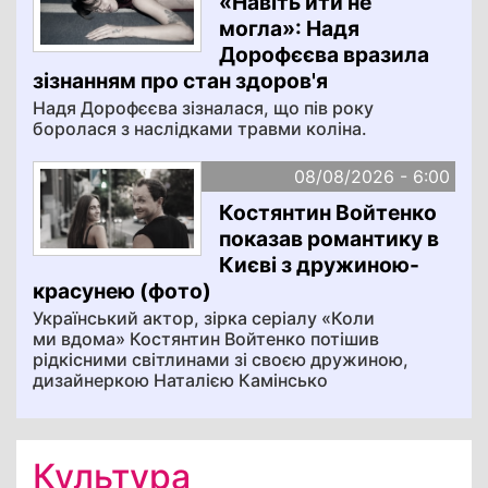
«Навіть йти не
могла»: Надя
Дорофєєва вразила
зізнанням про стан здоров'я
Надя Дорофєєва зізналася, що пів року
боролася з наслідками травми коліна.
08/08/2026 - 6:00
Костянтин Войтенко
показав романтику в
Києві з дружиною-
красунею (фото)
Український актор, зірка серіалу «Коли
ми вдома» Костянтин Войтенко потішив
рідкісними світлинами зі своєю дружиною,
дизайнеркою Наталією Камінсько
Культура