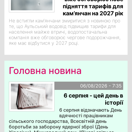
підняття тарифів для
кам’янчан на 2027 рік
Не встигли кам‘янчани змиритися з новиною про
те, що Аульський водовід підвищив тарифи для
населення майже втричі, водопостачальна
компанія вже обговорює чергове подорожчання,
яке має відбутися у 2027 році.
Головна новина
06/08/2026 - 7:35
6 серпня - цей день в
історії
6 серпня відзначають День
вдячності працівникам
сільського господарства, Всесвітній день
боротьби за заборону ядерної зброї (День