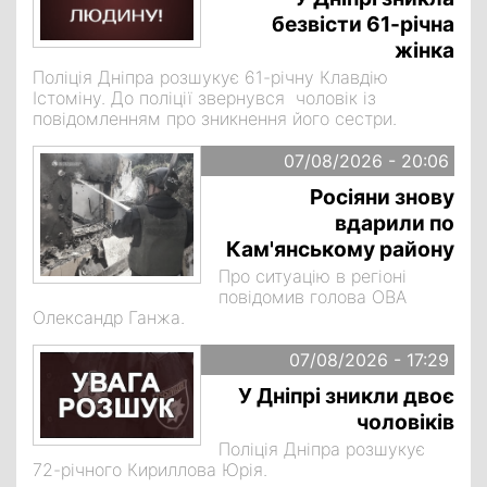
безвісти 61-річна
жінка
Поліція Дніпра розшукує 61-річну Клавдію
Істоміну. До поліції звернувся чоловік із
повідомленням про зникнення його сестри.
07/08/2026 - 20:06
Росіяни знову
вдарили по
Кам'янському району
Про ситуацію в регіоні
повідомив голова ОВА
Олександр Ганжа.
07/08/2026 - 17:29
У Дніпрі зникли двоє
чоловіків
Поліція Дніпра розшукує
72-річного Кириллова Юрія.