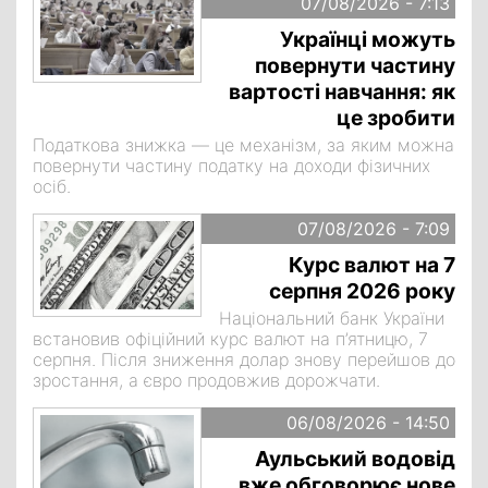
07/08/2026 - 7:13
Українці можуть
повернути частину
вартості навчання: як
це зробити
Податкова знижка — це механізм, за яким можна
повернути частину податку на доходи фізичних
осіб.
07/08/2026 - 7:09
Курс валют на 7
серпня 2026 року
Національний банк України
встановив офіційний курс валют на п’ятницю, 7
серпня. Після зниження долар знову перейшов до
зростання, а євро продовжив дорожчати.
06/08/2026 - 14:50
Аульський водовід
вже обговорює нове