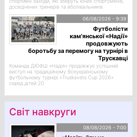
спортивні заходи, які зберуть юних спортсменів,
досвідчених тренерів та вболівальників
06/08/2026 - 9:39
Футболісти
кам'янської «Надії»
продовжують
боротьбу за перемогу на турнірі в
Трускавці
Команда ДЮФШ «Надія» продовжує успішний
виступ на традиційному Всеукраїнському
футбольному турнірі «Truskavets Cup 2026»
серед дітей 20
Світ навкруги
08/08/2026 - 7:00