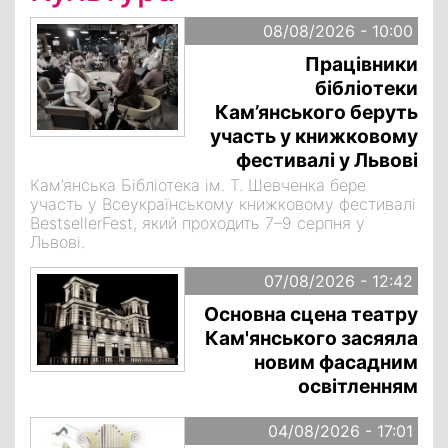
08/08/2026 - 10:00
Працівники
бібліотеки
Кам’янського беруть
участь у книжковому
фестивалі у Львові
Кам’янська Бібліотека ім. Т. Шевченка бере
участь у Всеукраїнському книжковому фестивалі
BestsellerFest, який проходить 7–9 серпня у
Львові.
07/08/2026 - 12:42
Основна сцена театру
Кам'янського засяяла
новим фасадним
освітленням
04/08/2026 - 17:01