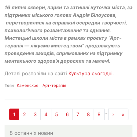
16 липня сквери, парки та затишні куточки міста, за
підтримки міського голови Андрія Білоусова,
перетворилися на справжні осередки творчості,
психологічного розвантаження та єднання.
Мистецькі школи міста в рамках проєкту “Арт-
терапія — лікуємо мистецтвом” продовжують
проведення заходів, спрямованих на підтримку
ментального здоров’я дорослих та малечі.
Деталі розповіли на сайті
Культура сьогодні
.
Теги
Каменское
Арт-терапія
Нумерация
…
1
2
3
4
5
6
7
8
9
›
››
»
Оста
страниц
8 останніх новин