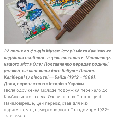
22 липня до фондів Музею історії міста Кам’янське
надійшли особливі та цінні експонати. Мешканець
нашого міста Олег Полтавченко передав родинні
реліквії, які належали його бабусі – Пелагеї
Каліберді (у дівоцтві — Байді (1912 – 1988).
Доля, переплетена з історією України
Після одруження молоде подружжя переїхало до
Кам’янського із села Озери, що на Полтавщині.
Найімовірніше, цей переїзд став для них
порятунком від смертоносного Голодомору 1932–
1933 років.