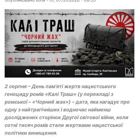
Опубликовано
ilona
-
пт, 07/31/2026 - 08:55
2 серпня – День пам’яті жертв нацистського
геноциду ромів «Калі Траш» (у перекладі з
ромської – «Чорний жах») – дата, яка нагадує про
одну з найтрагічніших і водночас найменш
досліджених сторінок Другої світової війни, коли
сотні тисяч ромів стали жертвами нацистської
політики винищення.