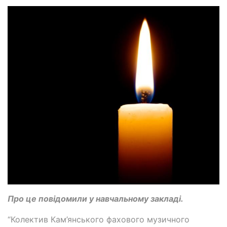
Про це повідомили у навчальному закладі.
“Колектив Кам’янського фахового музичного