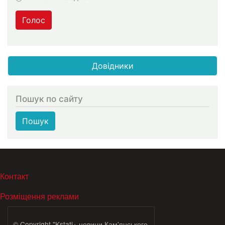
Голос
Довідники
Пошук по сайту
Пошук
МЕНЮ В ПОДВАЛЕ
Контакт
Розміщення реклами
© Copyright "Kstati+ новини Кам'янського