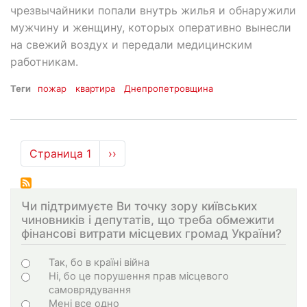
чрезвычайники попали внутрь жилья и обнаружили
мужчину и женщину, которых оперативно вынесли
на свежий воздух и передали медицинским
работникам.
Теги
пожар
квартира
Днепропетровщина
Нумерация
Страница 1
Следующая
››
страниц
страница
Чи підтримуєте Ви точку зору київських
чиновників і депутатів, що треба обмежити
фінансові витрати місцевих громад України?
Choices
Так, бо в країні війна
Ні, бо це порушення прав місцевого
самоврядування
Мені все одно