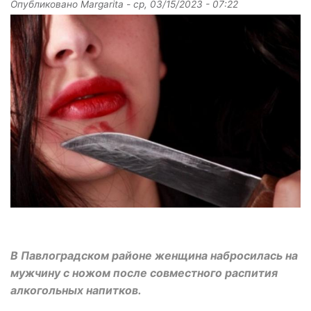
Опубликовано
Margarita
-
ср, 03/15/2023 - 07:22
В Павлоградском районе женщина набросилась на
мужчину с ножом после совместного распития
алкогольных напитков.