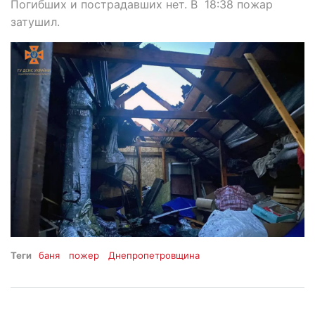
Погибших и пострадавших нет. В 18:38 пожар
затушил.
Теги
баня
пожер
Днепропетровщина