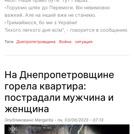
▫️Торуємо шлях до Перемоги. Він невимовно
важкий. Але на інший вже не станемо.
▫️Тримаймося, бо ми з України!
Тихого легкого дня всім", - говорится в сообщении.
Теги
Днепропетровщина
Война
ситуация
На Днепропетровщине
горела квартира:
пострадали мужчина и
женщина
Опубликовано
Margarita
-
пн, 03/06/2023 - 07:13