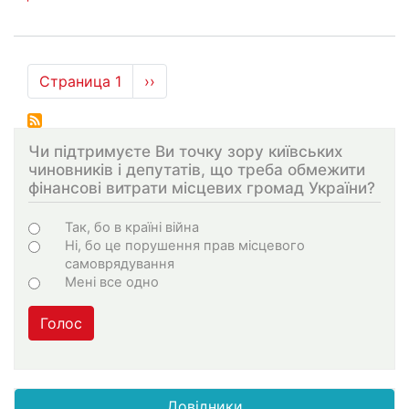
Нумерация
Страница 1
Следующая
››
страниц
страница
Чи підтримуєте Ви точку зору київських
чиновників і депутатів, що треба обмежити
фінансові витрати місцевих громад України?
Choices
Так, бо в країні війна
Ні, бо це порушення прав місцевого
самоврядування
Мені все одно
Голос
Довідники