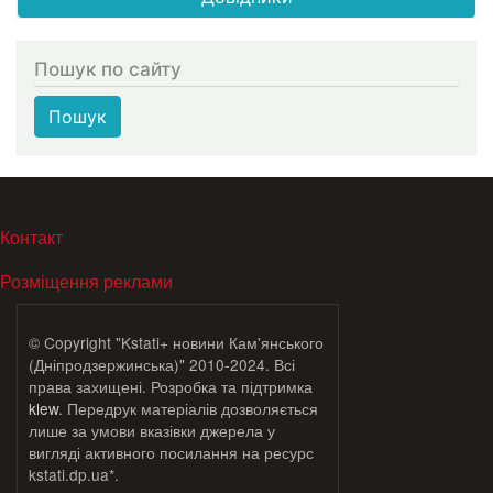
Пошук по сайту
Пошук
МЕНЮ В ПОДВАЛЕ
Контакт
Розміщення реклами
© Copyright "Kstati+ новини Кам'янського
(Дніпродзержинська)" 2010-2024. Всі
права захищені. Розробка та підтримка
klew
. Передрук матеріалів дозволяється
лише за умови вказівки джерела у
вигляді активного посилання на ресурс
kstati.dp.ua*.