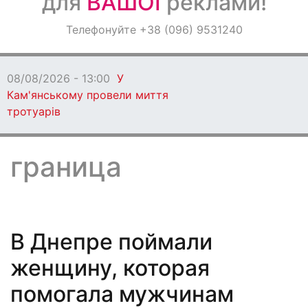
для
ВАШОЇ
реклами!
Оголошення
Телефонуйте +38 (096) 9531240
Світ навкруги
08/08/2026 - 12:00
Ветеранів Кам’янського
запрошують взяти участь у регаті в Дніпрі
граница
В Днепре поймали
женщину, которая
помогала мужчинам