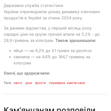
Державна служба статистики
України оприлюднила цінову динаміку ключових
продуктів в Україні за січень 2024 року.
За даними відомства, у перший місяць року
середні ціни на крупи гречані впали на 5,2% - до
28,9 гривень за кілограм.
Також здешевшали:
яйця — на 9,2% до 51 гривні за десяток
свинина — на 4,6% до 184,7 гривень за
кілограм
Овочі, що здорожчали:
Теги
овочі
ціна
зрости
перевірка. кам'янчани
Кам'янчанам розповіли