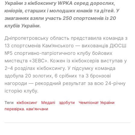
України з кікбоксингу WPKA серед дорослих,
юніорів, старших і молодших юнаків та дітей. У
змаганнях взяли участь 250 спортсменів із 20
клубів України.
Дніпропетровську область представила команда з
13 спортсменів Кам’янського — вихованців ДЮСШ
№5 спортивно-патріотичного клубу бойових
мистецтв «ЗЕВС». Кожен із кікбоксерів виступав у
2–4 розділах кікбоксингу. У підсумку команда
здобула 20 золотих, 6 срібних та 3 бронзові
нагороди — рекордний результат за всю 24-річну
історію клубу.
Теги
кікбоксинг
Медалі
здобути
Чемпіонат України
перевірка. кам'янчани