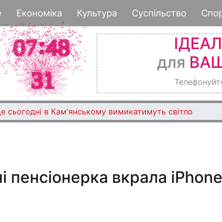
Перейти
е
Економіка
Культура
Суспільство
Спо
до
основного
ІДЕА
вмісту
для
ВАШ
Телефонуйт
де сьогодні в Кам'янському вимикатимуть світло
 пенсіонерка вкрала iPhone