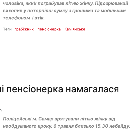
чоловіка, який пограбував літню жінку. Підозрюваний
вихопив у потерпілої сумку з грошима та мобільним
телефоном і втік.
Теги
грабіжник
пенсіонерка
Кам'янське
і пенсіонерка намагалася
0
Поліцейські м. Самар врятували літню жінку від
необдуманого кроку. 6 травня близько 15.30 небайду