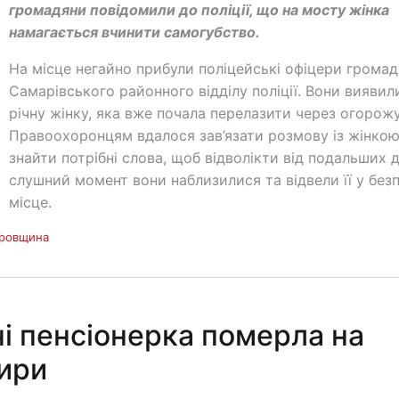
громадяни повідомили до поліції, що на мосту жінка
намагається вчинити самогубство.
На місце негайно прибули поліцейські офіцери грома
Самарівського районного відділу поліції. Вони виявили
річну жінку, яка вже почала перелазити через огорожу
Правоохоронцям вдалося зав’язати розмову із жінкою
знайти потрібні слова, щоб відволікти від подальших д
слушний момент вони наблизилися та відвели її у без
місце.
тровщина
і пенсіонерка померла на
тири