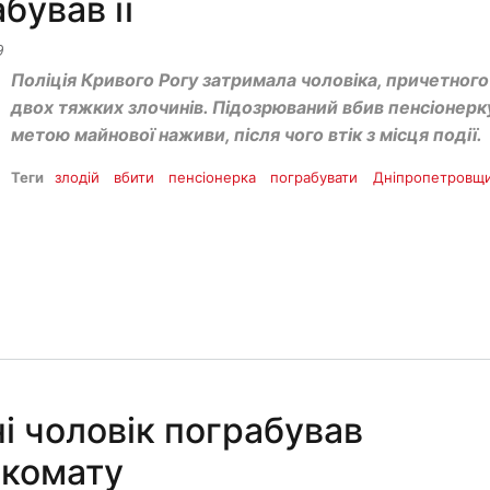
бував її
9
Поліція Кривого Рогу затримала чоловіка, причетного
двох тяжких злочинів. Підозрюваний вбив пенсіонерк
метою майнової наживи, після чого втік з місця події.
Теги
злодій
вбити
пенсіонерка
пограбувати
Дніпропетровщ
і чоловік пограбував
нкомату