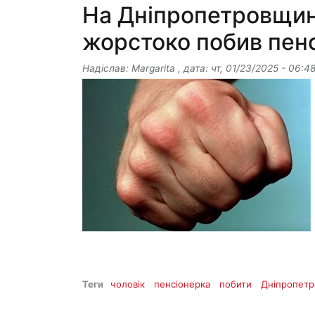
На Дніпропетровщині
жорстоко побив пен
Надіслав:
Margarita
, дата:
чт, 01/23/2025 - 06:4
Теги
чоловік
пенсіонерка
побити
Дніпропет