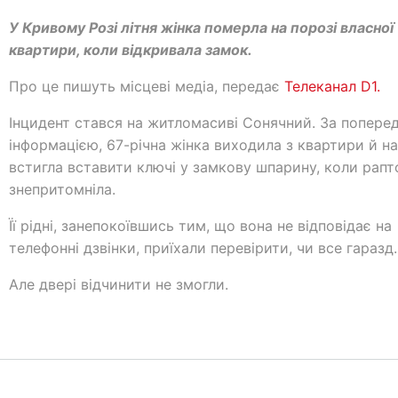
У Кривому Розі літня жінка померла на порозі власної
квартири, коли відкривала замок.
Про це пишуть місцеві медіа, передає
Телеканал D1.
Інцидент стався на житломасиві Сонячний. За попере
інформацією, 67-річна жінка виходила з квартири й на
встигла вставити ключі у замкову шпарину, коли рап
знепритомніла.
Її рідні, занепокоївшись тим, що вона не відповідає на
телефонні дзвінки, приїхали перевірити, чи все гаразд.
Але двері відчинити не змогли.