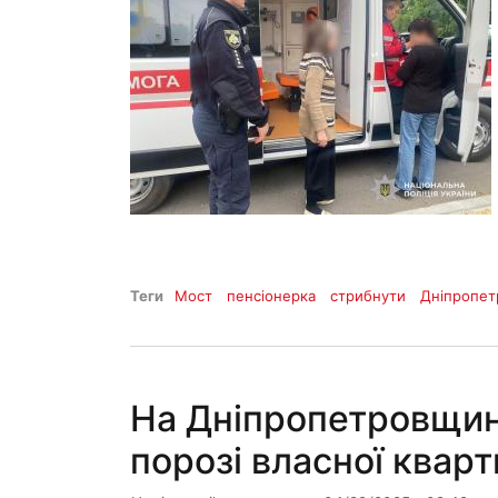
Теги
Мост
пенсіонерка
стрибнути
Дніпропе
На Дніпропетровщин
порозі власної квар