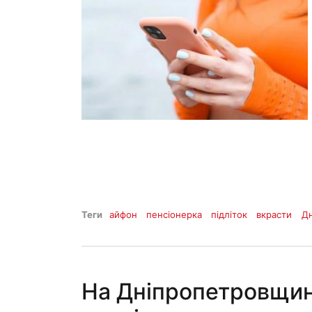
Теги
айфон
пенсіонерка
підліток
вкрасти
Д
На Дніпропетровщині