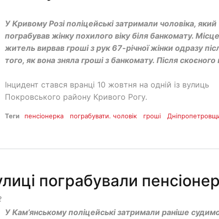
У Кривому Розі поліцейські затримали чоловіка, який
пограбував жінку похилого віку біля банкомату. Місц
житель вирвав гроші з рук 67-річної жінки одразу піс
того, як вона зняла гроші з банкомату. Після скоєного 
Інцидент стався вранці 10 жовтня на одній із вулиць
Покровського району Кривого Рогу.
Теги
пенсіонерка
пограбувати. чоловік
гроші
Дніпропетровщ
улиці пограбували пенсіоне
2
У Кам’янському поліцейські затримали раніше судим