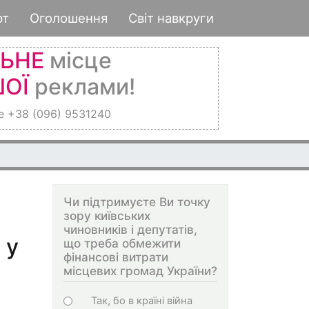
рт
Оголошення
Світ навкруги
ЛЬНЕ
місце
ОЇ
реклами!
е +38 (096) 9531240
Чи підтримуєте Ви точку
зору київських
чиновників і депутатів,
 у
що треба обмежити
фінансові витрати
місцевих громад України?
Варіанти
Так, бо в країні війна