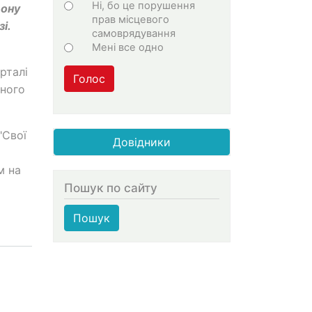
Ні, бо це порушення
фону
прав місцевого
і.
самоврядування
Мені все одно
рталі
Голос
тного
"Свої
Довідники
м на
Пошук по сайту
Пошук