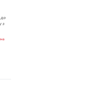
 до
у з
ина