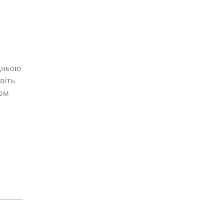
дньою
віть
том