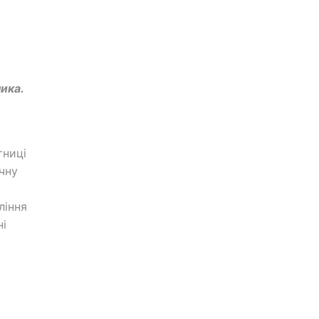
ика.
тниці
чну
ління
ні