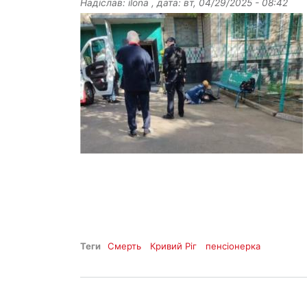
Надіслав:
ilona
, дата:
вт, 04/29/2025 - 08:42
Теги
Смерть
Кривий Ріг
пенсіонерка