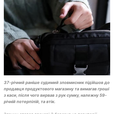
37-річний раніше судимий зловмисник підійшов до
продавця продуктового магазину та вимагав гроші
з каси, після чого вирвав з рук сумку, належну 59-
річній потерпілій, та втік.