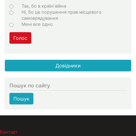
Варіанти
Так, бо в країні війна
Ні, бо це порушення прав місцевого
самоврядування
Мені все одно
Голос
Довідники
Пошук по сайту
Пошук
МЕНЮ В ПОДВАЛЕ
Контакт