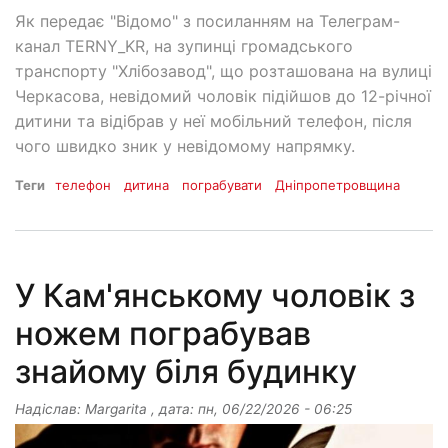
Як передає "Відомо" з посиланням на Телеграм-
канал TERNY_KR, на зупинці громадського
транспорту "Хлібозавод", що розташована на вулиці
Черкасова, невідомий чоловік підійшов до 12-річної
дитини та відібрав у неї мобільний телефон, після
чого швидко зник у невідомому напрямку.
Теги
телефон
дитина
пограбувати
Дніпропетровщина
У Кам'янському чоловік з
ножем пограбував
знайому біля будинку
Надіслав:
Margarita
, дата:
пн, 06/22/2026 - 06:25