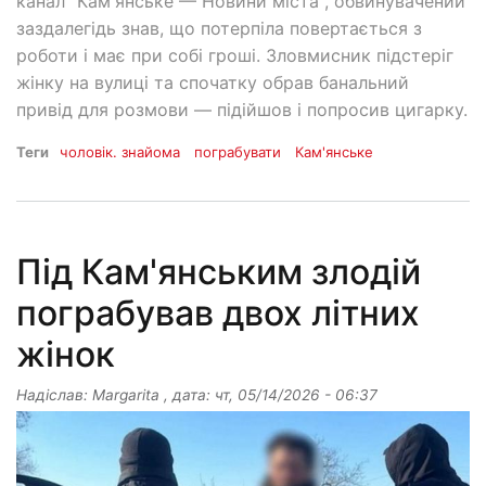
канал "Камʼянське — Новини міста", обвинувачений
заздалегідь знав, що потерпіла повертається з
роботи і має при собі гроші. Зловмисник підстеріг
жінку на вулиці та спочатку обрав банальний
привід для розмови — підійшов і попросив цигарку.
Теги
чоловік. знайома
пограбувати
Кам'янське
Під Кам'янським злодій
пограбував двох літних
жінок
Надіслав:
Margarita
, дата:
чт, 05/14/2026 - 06:37