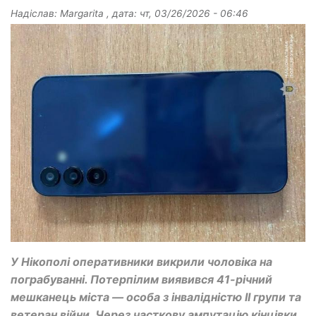
Надіслав:
Margarita
, дата:
чт, 03/26/2026 - 06:46
У Нікополі оперативники викрили чоловіка на
пограбуванні. Потерпілим виявився 41-річний
мешканець міста — особа з інвалідністю II групи та
ветеран війни. Через часткову ампутацію кінцівки