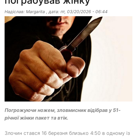
пограбував жінку
Надіслав:
Margarita
, дата:
пт, 03/20/2026 - 06:44
Погрожуючи ножем, зловмисник відібрав у 51-
річної жінки пакет та втік.
Злочин стався 16 березня близько 4:50 в одному із