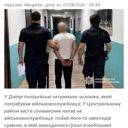
Надіслав:
Margarita
, дата:
вт, 07/28/2026 - 06:45
У Дніпрі поліцейські затримали чоловіка, який
пограбував військовослужбовця. У Центральному
районі міста зловмисник напав на
військовослужбовця, побив його та заволодів
сумкою, в якій знаходилися гроші й мобільний