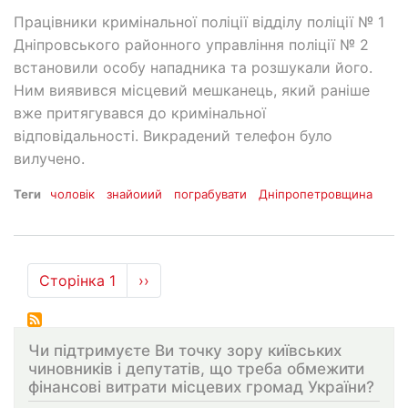
Працівники кримінальної поліції відділу поліції № 1
Дніпровського районного управління поліції № 2
встановили особу нападника та розшукали його.
Ним виявився місцевий мешканець, який раніше
вже притягувався до кримінальної
відповідальності. Викрадений телефон було
вилучено.
Теги
чоловік
знайоиий
пограбувати
Дніпропетровщина
Розбивка
Сторінка 1
Наступна
››
на
сторінка
сторінки
Чи підтримуєте Ви точку зору київських
чиновників і депутатів, що треба обмежити
фінансові витрати місцевих громад України?