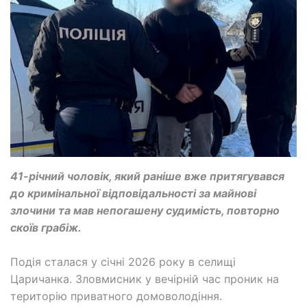
41-річний чоловік, який раніше вже притягувався
до кримінальної відповідальності за майнові
злочини та мав непогашену судимість, повторно
скоїв грабіж.
Подія сталася у січні 2026 року в селищі
Царичанка. Зловмисник у вечірній час проник на
територію приватного домоволодіння.