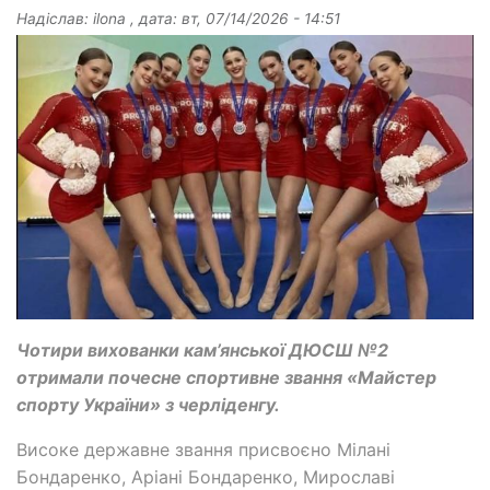
Надіслав:
ilona
, дата:
вт, 07/14/2026 - 14:51
Чотири вихованки кам’янської ДЮСШ №2
отримали почесне спортивне звання «Майстер
спорту України» з черліденгу.
Високе державне звання присвоєно Мілані
Бондаренко, Аріані Бондаренко, Мирославі