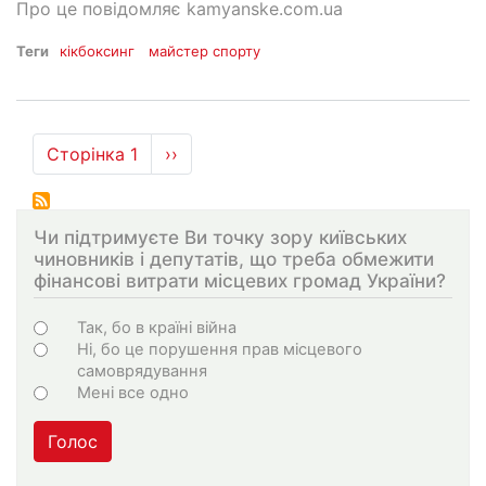
Про це повідомляє kamyanske.com.ua
Теги
кікбоксинг
майстер спорту
Розбивка
Сторінка 1
Наступна
››
на
сторінка
сторінки
Чи підтримуєте Ви точку зору київських
чиновників і депутатів, що треба обмежити
фінансові витрати місцевих громад України?
Варіанти
Так, бо в країні війна
Ні, бо це порушення прав місцевого
самоврядування
Мені все одно
Голос