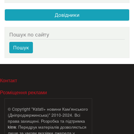
Довідники
Пошук по сайту
Пошук
МЕНЮ В ПОДВАЛЕ
Контакт
Розміщення реклами
© Copyright "Kstati+ новини Кам'янського
(Дніпродзержинська)" 2010-2024. Всі
права захищені. Розробка та підтримка
klew
. Передрук матеріалів дозволяється
лише за умови вказівки джерела у