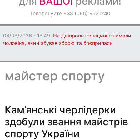
для
ВАШОЇ
реклами!
Оголошення
Телефонуйте +38 (096) 9531240
Світ навкруги
06/08/2026 - 18:47
Ворог протягом дня
бив по Дніпропетровщині: є загиблі
майстер спорту
Кам’янські черлідерки
здобули звання майстрів
спорту України