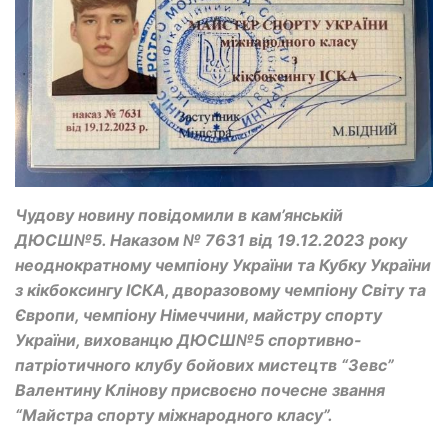
Чудову новину повідомили в кам’янській
ДЮСШ№5. Наказом № 7631 від 19.12.2023 року
неоднократному чемпіону України та Кубку України
з кікбоксингу ІСКА, дворазовому чемпіону Світу та
Європи, чемпіону Німеччини, майстру спорту
України, вихованцю ДЮСШ№5 спортивно-
патріотичного клубу бойових мистецтв “Зевс”
Валентину Клінову присвоєно почесне звання
“Майстра спорту міжнародного класу”.