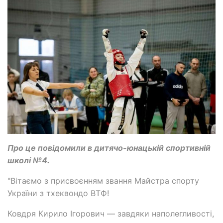
Про це повідомили в дитячо-юнацькій спортивній
школі №4.
"Вітаємо з присвоєнням звання Майстра спорту
України з тхеквондо ВТФ!
Ковдря Кирило Ігорович — завдяки наполегливості,