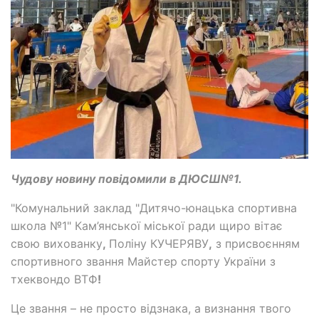
Чудову новину повідомили в ДЮСШ№1.
"Комунальний заклад "Дитячо-юнацька спортивна
школа №1" Кам’янської міської ради щиро вітає
свою вихованку
,
Поліну КУЧЕРЯВУ
,
з присвоєнням
спортивного звання Майстер спорту України з
тхеквондо ВТФ
!
Це звання – не просто відзнака, а визнання твого