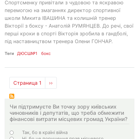
Спортсменку привітали з чудовою та яскравою
перемогою на змаганнях директор спортивної
школи Микита ІВАШИНА та колишній тренер
Вікторії з боксу - Анатолій РУМЯНЦЕВ. До речі, свої
перші кроки в спорті Вікторія зробила в гандболі,
під наставництвом тренера Олени ГОНЧАР.
Теги
ДЮСШ№1
бокс
Нумерация
Страница 1
Следующая
››
страниц
страница
Чи підтримуєте Ви точку зору київських
чиновників і депутатів, що треба обмежити
фінансові витрати місцевих громад України?
Choices
Так, бо в країні війна
Ні, бо це порушення прав місцевого