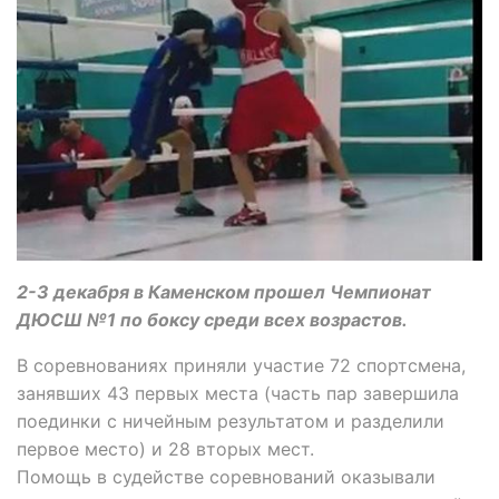
2-3 декабря в Каменском прошел Чемпионат
ДЮСШ №1 по боксу среди всех возрастов.
В соревнованиях приняли участие 72 спортсмена,
занявших 43 первых места (часть пар завершила
поединки с ничейным результатом и разделили
первое место) и 28 вторых мест.
Помощь в судействе соревнований оказывали