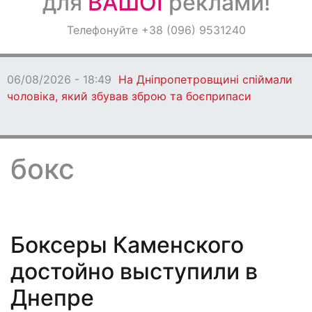
для
ВАШОЇ
реклами!
Оголошення
Телефонуйте +38 (096) 9531240
Світ навкруги
06/08/2026 - 18:47
Ворог протягом дня
бив по Дніпропетровщині: є загиблі
бокс
Боксеры Каменского
достойно выступили в
Днепре