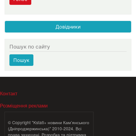
Довідники
Пошук по сайту
Пошук
МЕНЮ В ПОДВАЛЕ
Контакт
Розміщення реклами
© Copyright "Kstati+ новини Кам'янського
(Дніпродзержинська)" 2010-2024. Всі
права захищені. Розробка та підтримка