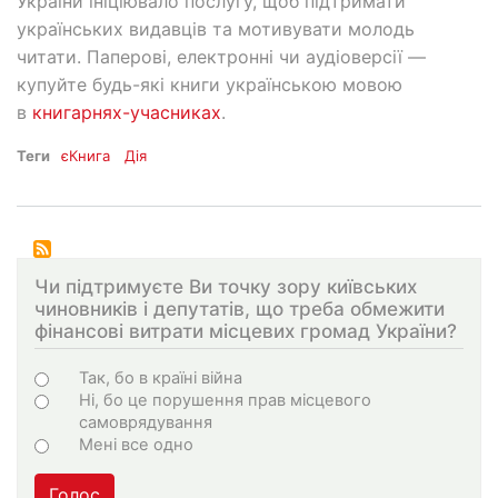
України ініціювало послугу, щоб підтримати
українських видавців та мотивувати молодь
читати. Паперові, електронні чи аудіоверсії —
купуйте будь-які книги українською мовою
в
книгарнях-учасниках
.
Теги
єКнига
Дія
Чи підтримуєте Ви точку зору київських
чиновників і депутатів, що треба обмежити
фінансові витрати місцевих громад України?
Варіанти
Так, бо в країні війна
Ні, бо це порушення прав місцевого
самоврядування
Мені все одно
Голос