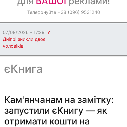
для
ВАШОЇ
реклами!
Оголошення
Телефонуйте +38 (096) 9531240
Світ навкруги
07/08/2026 - 17:29
У
Дніпрі зникли двоє
чоловіків
єКнига
Кам'янчанам на замітку:
запустили єКнигу — як
отримати кошти на