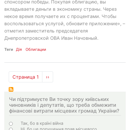
спонсором победы. Покупая облигацию, вы
вкладываете деньги в экономику страны. Через
некое время получаете их с процентами. Чтобы
воспользоваться услугой, обновите приложение», –
отметил заместитель председателя
Днепропетровской ОВА Иван Начовный.
Теги
Дія
Облигации
Нумерация
Страница 1
Следующая
››
страниц
страница
Чи підтримуєте Ви точку зору київських
чиновників і депутатів, що треба обмежити
фінансові витрати місцевих громад України?
Choices
Так, бо в країні війна
Ні, бо це порушення прав місцевого