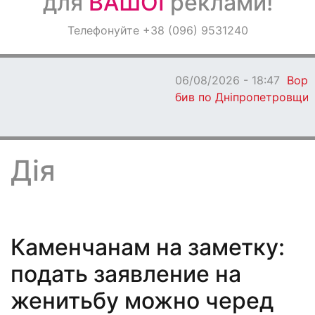
для
ВАШОЇ
реклами!
Оголошення
Телефонуйте +38 (096) 9531240
Світ навкруги
06/08/2026 - 18:47
Ворог протягом дня
бив по Дніпропетровщині: є загиблі
Дія
Каменчанам на заметку:
подать заявление на
женитьбу можно черед