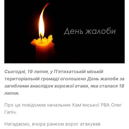
Сьогодні, 19 липня, у П’ятихатській міській
територіальній громаді оголошено День жалоби за
загиблими внаслідок ворожої атаки, яка сталася 18
липня.
Про це повідомив начальник Камʼянської РВА Олег
Гапіч.
Нагадаємо, вчора ранком ворог атакував