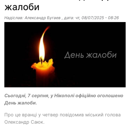
жалоби
Надіслав:
Александр Бугаев
, дата:
чт, 08/07/2025 - 08:26
Сьогодні, 7 серпня, у Нікополі офіційно оголошено
День жалоби.
Про це вранці у четвер повідомив міський голова
Олександр Саюк.