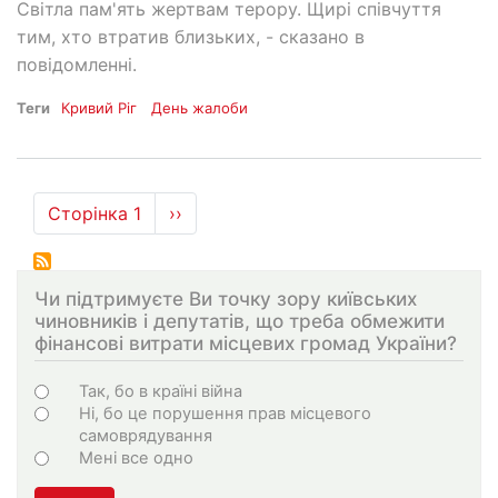
Світла пам'ять жертвам терору. Щирі співчуття
тим, хто втратив близьких, - сказано в
повідомленні.
Теги
Кривий Ріг
День жалоби
Розбивка
Сторінка 1
Наступна
››
на
сторінка
сторінки
Чи підтримуєте Ви точку зору київських
чиновників і депутатів, що треба обмежити
фінансові витрати місцевих громад України?
Варіанти
Так, бо в країні війна
Ні, бо це порушення прав місцевого
самоврядування
Мені все одно