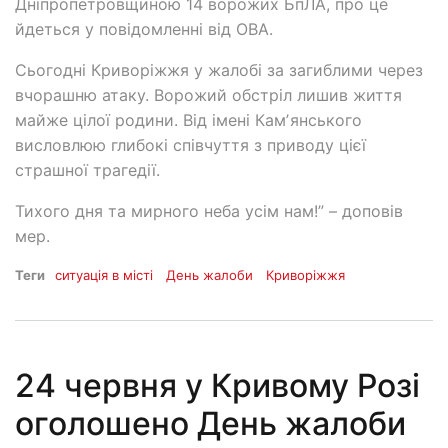
Дніпропетровщиною 14 ворожих БпЛА, про це
йдеться у повідомленні від ОВА.
Сьогодні Криворіжжя у жалобі за загиблими через
вчорашню атаку. Ворожий обстріл лишив життя
майже цілої родини. Від імені Камʼянського
висловлюю глибокі співчуття з приводу цієї
страшної трагедії.
Тихого дня та мирного неба усім нам!” – доповів
мер.
Теги
ситуація в місті
День жалоби
Криворіжжя
24 червня у Кривому Розі
оголошено День жалоби