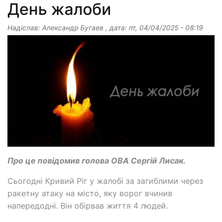
День жалоби
Надіслав:
Александр Бугаев
, дата:
пт, 04/04/2025 - 08:19
Про це повідомив голова ОВА Сергій Лисак.
Сьогодні Кривий Ріг у жалобі за загиблими через
ракетну атаку на місто, яку ворог вчинив
напередодні. Він обірвав життя 4 людей.