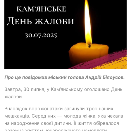
Про це повідомив міський голова Андрій Білоусов.
Завтра, 30 липня, у Кам’янському оголошено День
жалоби.
Внаслідок ворожої атаки загинули троє наших
мешканців. Серед них — молода жінка, яка чекала
на народження своєї дитини. Її життя обірвалося
разом із життям ненародженого немовляти..