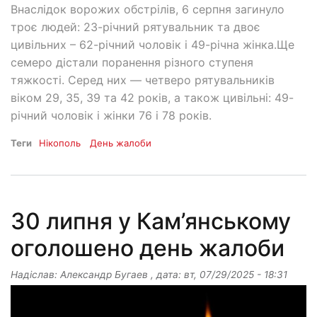
Внаслідок ворожих обстрілів, 6 серпня загинуло
троє людей: 23-річний рятувальник та двоє
цивільних – 62-річний чоловік і 49-річна жінка.Ще
семеро дістали поранення різного ступеня
тяжкості. Серед них — четверо рятувальників
віком 29, 35, 39 та 42 років, а також цивільні: 49-
річний чоловік і жінки 76 і 78 років.
Теги
Нікополь
День жалоби
30 липня у Кам’янському
оголошено день жалоби
Надіслав:
Александр Бугаев
, дата:
вт, 07/29/2025 - 18:31