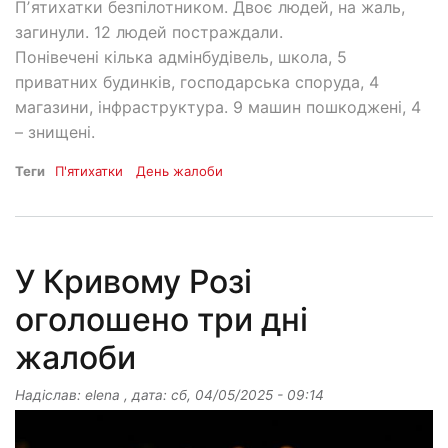
Пʼятихатки безпілотником. Двоє людей, на жаль,
загинули. 12 людей постраждали.
Понівечені кілька адмінбудівель, школа, 5
приватних будинків, господарська споруда, 4
магазини, інфраструктура. 9 машин пошкоджені, 4
– знищені.
Теги
П'ятихатки
День жалоби
У Кривому Розі
оголошено три дні
жалоби
Надіслав:
elena
, дата:
сб, 04/05/2025 - 09:14