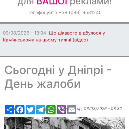
для
ВАШОЇ
реклами!
Оголошення
Телефонуйте +38 (096) 9531240
Світ навкруги
09/08/2026 - 13:04
Що цікавого відбулося у
Кам’янському на цьому тижні (відео)
Сьогодні у Дніпрі -
День жалоби
Ресурс
Facebook
Twitter
Telegram
WhatsApp
Viber
Email
Надіслав:
Александр Бугаев
, дата:
ср, 06/03/2026 - 08:32