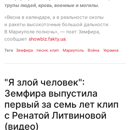
трупы людей, кровь, военные и могилы.
«Весна в календаре, а в реальности окопы
и ракеты высокоточные большой дальности.
В Мариуполе полночь», — поет Земфира,
сообщает
showbiz.fakty.ua
.
Теги
Земфира
песня. клип
Мариуполь
Война
Украина
"Я злой человек":
Земфира выпустила
первый за семь лет клип
с Ренатой Литвиновой
(видео)