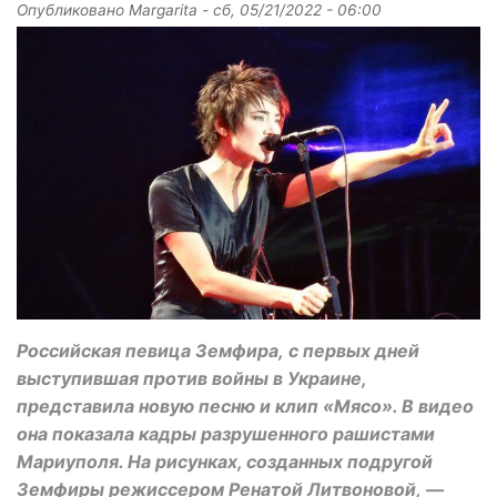
Опубликовано
Margarita
-
сб, 05/21/2022 - 06:00
Российская певица Земфира, с первых дней
выступившая против войны в Украине,
представила новую песню и клип «Мясо». В видео
она показала кадры разрушенного рашистами
Мариуполя. На рисунках, созданных подругой
Земфиры режиссером Ренатой Литвоновой, —