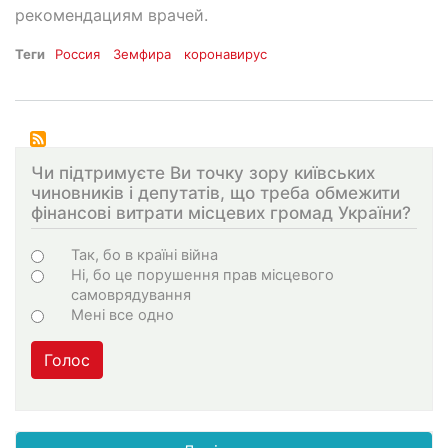
рекомендациям врачей.
Теги
Россия
Земфира
коронавирус
Чи підтримуєте Ви точку зору київських
чиновників і депутатів, що треба обмежити
фінансові витрати місцевих громад України?
Choices
Так, бо в країні війна
Ні, бо це порушення прав місцевого
самоврядування
Мені все одно
Голос