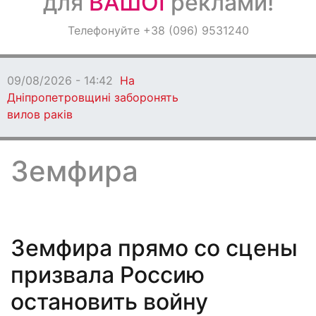
для
ВАШОЇ
реклами!
Оголошення
Телефонуйте +38 (096) 9531240
Світ навкруги
09/08/2026 - 14:42
На
Дніпропетровщині заборонять
вилов раків
Земфира
Земфира прямо со сцены
призвала Россию
остановить войну