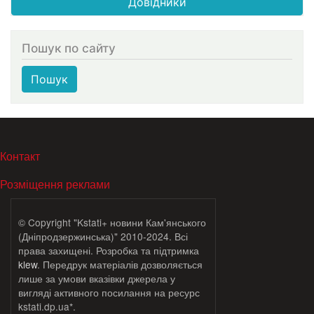
Довідники
Пошук по сайту
Пошук
МЕНЮ В ПОДВАЛЕ
Контакт
Розміщення реклами
© Copyright "Kstati+ новини Кам'янського
(Дніпродзержинська)" 2010-2024. Всі
права захищені. Розробка та підтримка
klew
. Передрук матеріалів дозволяється
лише за умови вказівки джерела у
вигляді активного посилання на ресурс
kstati.dp.ua*.