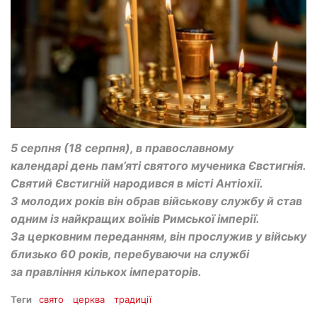
5 серпня (18 серпня), в православному
календарі день пам’яті святого мученика Євстигнія.
Святий Євстигній народився в місті Антіохії.
З молодих років він обрав військову службу й став
одним із найкращих воїнів Римської імперії.
За церковним переданням, він прослужив у війську
близько 60 років, перебуваючи на службі
за правління кількох імператорів.
Теги
свято
церква
традиції