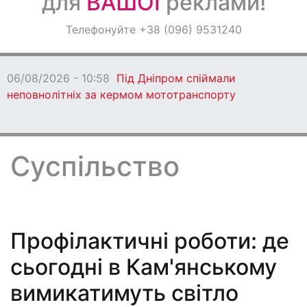
для
ВАШОЇ
реклами!
Оголошення
Телефонуйте +38 (096) 9531240
Світ навкруги
06/08/2026 - 10:26
У Кам’янському біля
залізничного вокзалу знайшли труп чоловіка
Суспільство
Профілактичні роботи: де
сьогодні в Кам'янському
вимикатимуть світло