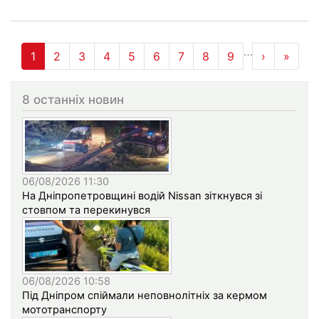
Нумерация
…
1
2
3
4
5
6
7
8
9
›
››
»
Оста
страниц
8 останніх новин
06/08/2026 11:30
На Дніпропетровщині водій Nissan зіткнувся зі
стовпом та перекинувся
06/08/2026 10:58
Під Дніпром спіймали неповнолітніх за кермом
мототранспорту