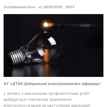
Опубликовано
ilona
-
чт, 08/06/2026 - 08:53
АТ «ДТЕК Дніпровські електромережі» інформує:
у зв'язку з виконанням профілактичних робіт
відбудеться тимчасове припинення
електропостачання за наступними адресами: