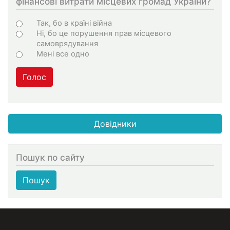
фінансові витрати місцевих громад України?
Choices
Так, бо в країні війна
Ні, бо це порушення прав місцевого
самоврядування
Мені все одно
Голос
Довідники
Пошук по сайту
Пошук