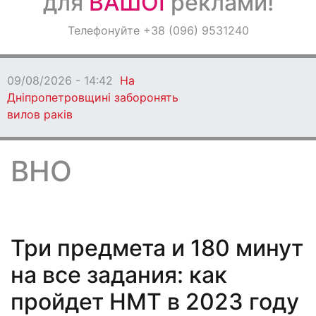
для
ВАШОЇ
реклами!
Оголошення
Телефонуйте +38 (096) 9531240
Світ навкруги
09/08/2026 - 13:06
Кам'янське втратило
захисника
ВНО
Три предмета и 180 минут
на все задания: как
пройдет НМТ в 2023 году