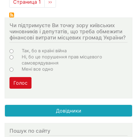
Нумерация
Страница 1
Следующая
››
страниц
страница
Чи підтримуєте Ви точку зору київських
чиновників і депутатів, що треба обмежити
фінансові витрати місцевих громад України?
Choices
Так, бо в країні війна
Ні, бо це порушення прав місцевого
самоврядування
Мені все одно
Голос
Довідники
Пошук по сайту