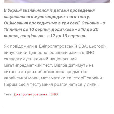
В Україні визначилися із датами проведення
національного мультипредметного тесту.
Оцінювання проходитиме в три сесії. Основна – з
18 липня до 10 серпня, додаткова – з 16 до 20
серпня, спеціальна – з 12 до 16 вересня.
Як повідомили в Дніпропетровській ОВА, цьогоріч
випускники Дніпропетровщини замість ЗНО
складатимуть єдиний національний
мільтипредметний тест. Відповідатимуть на
питання з трьох обов’язкових предметів:
української мови, математики та історії України.
Перша сесія тестування розпочнеться у липні.
Теги
Днепропетровщина
ВНО