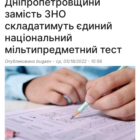
Дніпропетровщини
замість ЗНО
складатимуть єдиний
національний
мільтипредметний тест
Опубликовано
bugaev
-
ср, 05/18/2022 - 10:56