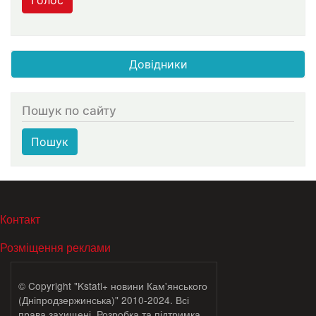
Голос
Довідники
Пошук по сайту
Пошук
МЕНЮ В ПОДВАЛЕ
Контакт
Розміщення реклами
© Copyright "Kstati+ новини Кам'янського
(Дніпродзержинська)" 2010-2024. Всі
права захищені. Розробка та підтримка