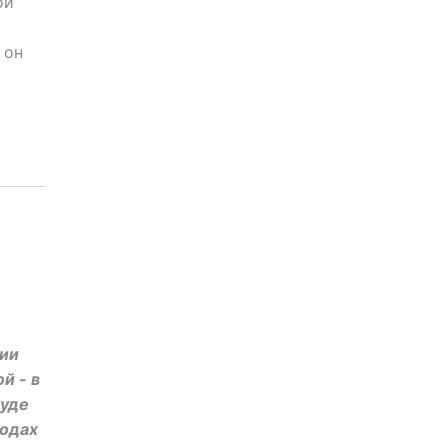
ой
 он
дии
й - в
Дуде
родах