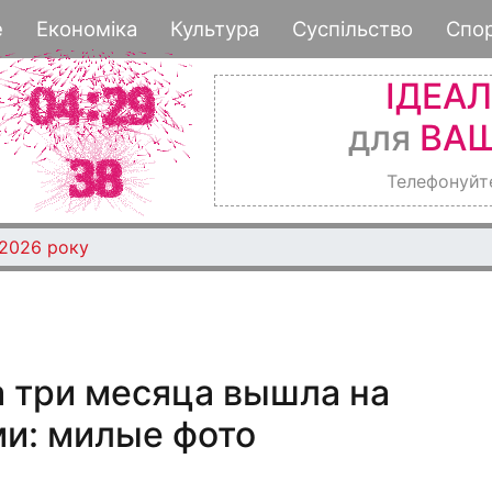
Перейти
е
Економіка
Культура
Суспільство
Спо
к
основному
ІДЕА
содержанию
для
ВАШ
Телефонуйт
 2026 року
 три месяца вышла на
ми: милые фото