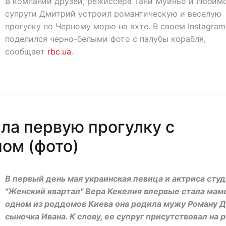
В компании друзей, режиссера Тани Муиньо и любим
супруги Дмитрий устроил романтическую и веселую
прогулку по Черному морю на яхте. В своем Instagram
поделился черно-белыми фото с палубы корабля,
сообщает
rbc.ua
.
ла первую прогулку с
ом (фото)
В первый день мая украинская певица и актриса сту
"Женский квартал" Вера Кекелия впервые стала мамо
одном из роддомов Киева она родила мужу Роману 
сыночка Ивана. К слову, ее супруг присутствовал на 