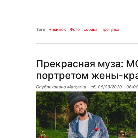
Теги
Никитюк
Фото
собака
прогулка
Прекрасная муза: M
портретом жены-кра
Опубликовано
Margarita
-
сб, 08/08/2020 - 06:0