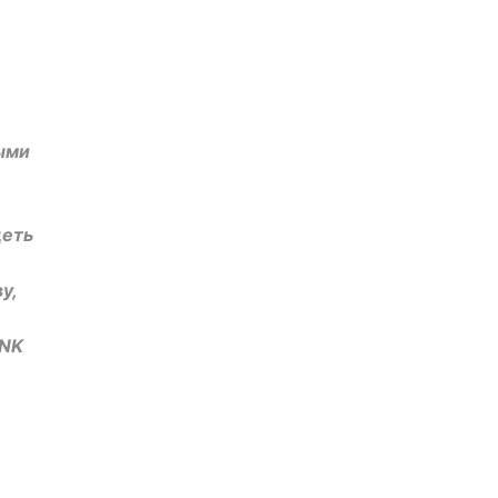
ыми
деть
у,
 NK