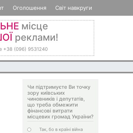
рт
Оголошення
Світ навкруги
ЛЬНЕ
місце
ОЇ
реклами!
е +38 (096) 9531240
Чи підтримуєте Ви точку
зору київських
чиновників і депутатів,
що треба обмежити
фінансові витрати
місцевих громад України?
Choices
Так, бо в країні війна