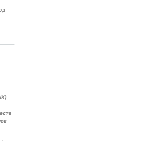
под
IK)
месте
нов