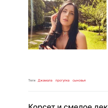
Теги
Джамала
прогулка
сыновья
Корсет и смелое дек