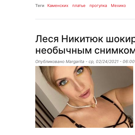
Теги
Каменских
платье
прогулка
Мехико
Леся Никитюк шоки
необычным снимком
Опубликовано
Margarita
-
ср, 02/24/2021 - 06:00