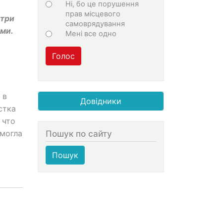
Ні, бо це порушення
прав місцевого
 три
самоврядування
ми.
Мені все одно
Голос
 в
Довідники
стка
 что
Пошук по сайту
смогла
Пошук