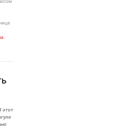
нисом
нице
ua
.
ть
В этот
ыгуле
мью