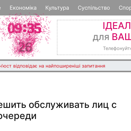
Перейти
е
Економіка
Культура
Суспільство
Спо
к
основному
ІДЕА
содержанию
для
ВАШ
Телефонуйт
Мін’юст відповідає на найпоширеніші запитання
ешить обслуживать лиц с
очереди