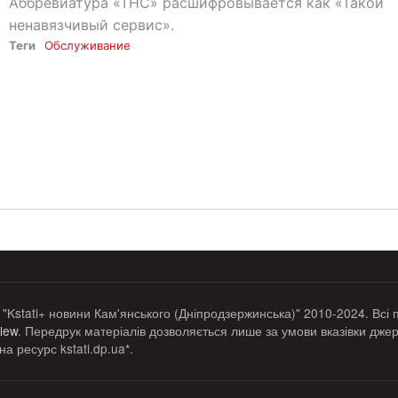
Аббревиатура «ТНС» расшифровывается как «Такой
ненавязчивый сервис».
Теги
Обслуживание
 "Kstati+ новини Кам'янського (Дніпродзержинська)" 2010-2024. Всі 
lew
. Передрук матеріалів дозволяється лише за умови вказівки джер
а ресурс kstati.dp.ua*.