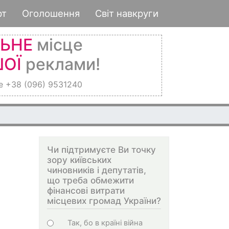
рт
Оголошення
Світ навкруги
ЛЬНЕ
місце
ОЇ
реклами!
е +38 (096) 9531240
Чи підтримуєте Ви точку
зору київських
чиновників і депутатів,
що треба обмежити
фінансові витрати
місцевих громад України?
Choices
Так, бо в країні війна