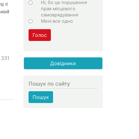
Ні, бо це порушення
ц с
прав місцевого
дной
самоврядування
Мені все одно
О
Голос
 331
Довідники
Пошук по сайту
Пошук