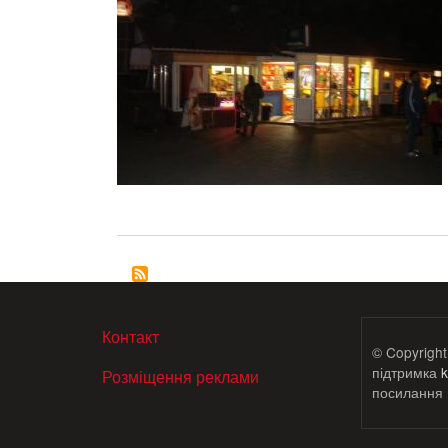
МЕНЮ В ПОДВАЛЕ
Контакт
© Copyright
підтримка
k
Розміщення реклами
посилання н