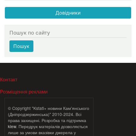
Довідники
Пошук по сайту
Пошук
МЕНЮ В ПОДВАЛЕ
Контакт
Розміщення реклами
© Copyright "Kstati+ новини Кам'янського
(Дніпродзержинська)" 2010-2024. Всі
права захищені. Розробка та підтримка
klew
. Передрук матеріалів дозволяється
лише за умови вказівки джерела у