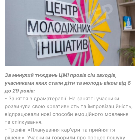
За минулий тиждень ЦМІ провів сім заходів,
учасниками яких стали діти та молодь віком від 6
до 29 років:
- Заняття з драматерапії. На занятті учасники
розвинули свою креативність та імпровізаційність,
відпрацювали нові способи емоційного мовлення
та спілкування.
- Тренінг «Планування кар'єри та прийняття
рішень». Учасники говорили про процес пошуку