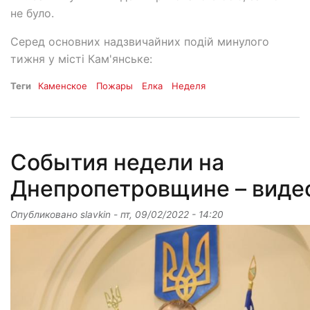
не було.
Серед основних надзвичайних подій минулого
тижня у місті Кам'янське:
Теги
Каменское
Пожары
Елка
Неделя
События недели на
Днепропетровщине – виде
Опубликовано
slavkin
-
пт, 09/02/2022 - 14:20