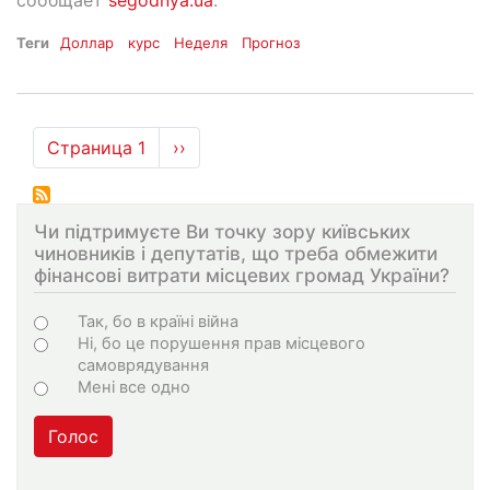
сообщает
segodnya.ua
.
Теги
Доллар
курс
Неделя
Прогноз
Нумерация
Страница 1
Следующая
››
страниц
страница
Чи підтримуєте Ви точку зору київських
чиновників і депутатів, що треба обмежити
фінансові витрати місцевих громад України?
Choices
Так, бо в країні війна
Ні, бо це порушення прав місцевого
самоврядування
Мені все одно
Голос