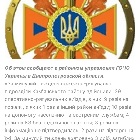
Об этом сообщают в районном управлении ГСЧС
Украины в Днепропетровской области.
«За минулий тиждень пожежно-рятувальні
підрозділи Кам'янського району здійснили 29
оперативно-рятувальних виїздів, з них: 9 разів на
пожежі, з яких 1 раз в інший район виїзду; 10 разів
на допомогу населенню та екстреним службам; 4
рази на КЗ без подальшого горіння; 3 рази на
інформацію не підтвердилась; 2 рази на підгоряння
їжі. За минулий тиждень врятовано 3 осіб, загиблих