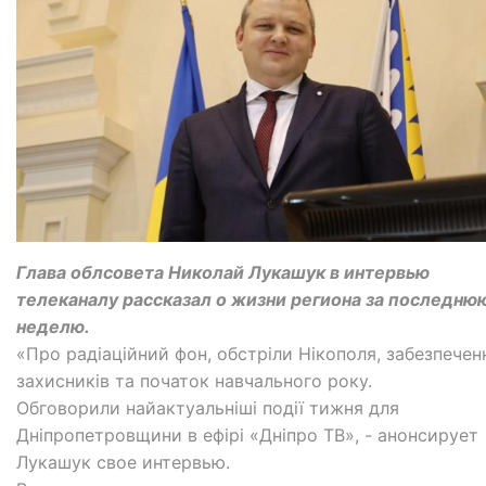
Глава облсовета Николай Лукашук в интервью
телеканалу рассказал о жизни региона за последню
неделю.
«Про радіаційний фон, обстріли Нікополя, забезпечен
захисників та початок навчального року.
Обговорили найактуальніші події тижня для
Дніпропетровщини в ефірі «Дніпро ТВ», - анонсирует
Лукашук свое интервью.