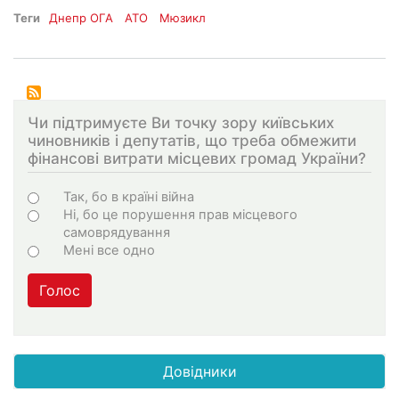
Теги
Днепр ОГА
АТО
Мюзикл
Чи підтримуєте Ви точку зору київських
чиновників і депутатів, що треба обмежити
фінансові витрати місцевих громад України?
Choices
Так, бо в країні війна
Ні, бо це порушення прав місцевого
самоврядування
Мені все одно
Голос
Довідники