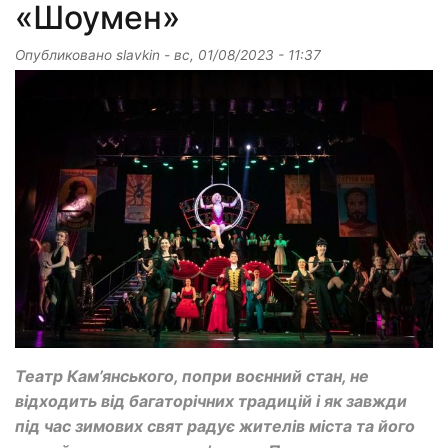
«Шоумен»
Опубликовано
slavkin
-
вс, 01/08/2023 - 11:37
Театр Кам’янського, попри воєнний стан, не
відходить від багаторічних традицій і як завжди
під час зимових свят радує жителів міста та його