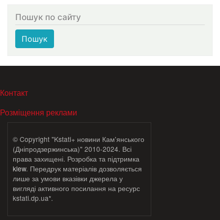
Пошук по сайту
Пошук
МЕНЮ В ПОДВАЛЕ
Контакт
Розміщення реклами
© Copyright "Kstati+ новини Кам'янського
(Дніпродзержинська)" 2010-2024. Всі
права захищені. Розробка та підтримка
klew
. Передрук матеріалів дозволяється
лише за умови вказівки джерела у
вигляді активного посилання на ресурс
kstati.dp.ua*.