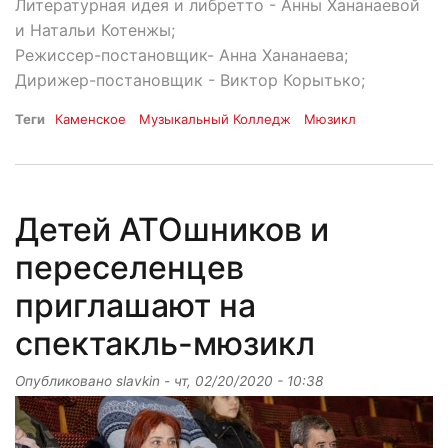
Литературная идея и либретто - Анны Хананаевой
и Натальи Котенжы;
Режиссер-постановщик- Анна Хананаева;
Дирижер-постановщик - Виктор Корытько;
Теги
Каменское
Музыкальный Колледж
Мюзикл
Детей АТОшников и
переселенцев
приглашают на
спектакль-мюзикл
Опубликовано
slavkin
-
чт, 02/20/2020 - 10:38