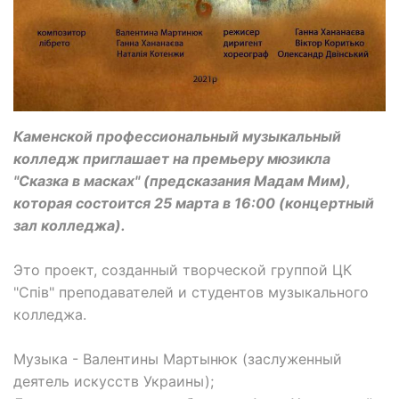
Каменской профессиональный музыкальный
колледж приглашает на премьеру мюзикла
"Сказка в масках" (предсказания Мадам Мим),
которая состоится 25 марта в 16:00 (концертный
зал колледжа).
Это проект, созданный творческой группой ЦК
"Спів" преподавателей и студентов музыкального
колледжа.
Музыка - Валентины Мартынюк (заслуженный
деятель искусств Украины);