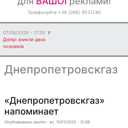
для
ВАШОЇ
реклами!
Оголошення
Телефонуйте +38 (096) 9531240
Світ навкруги
07/08/2026 - 17:22
Під Дніпром
побили та пограбували чоловіка
Днепропетровскгаз
«Днепропетровскгаз»
напоминает
Опубликовано
slavkin
-
вт, 11/01/2022 - 12:58