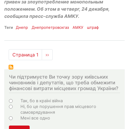
гривен за злоупотребление монопольным
положением. Об этом в четверг, 24 декабря,
сообщила пресс-служба АМКУ.
Теги
Днепр
Днепропетровскгаз
АМКУ
штраф
Нумерация
Страница 1
Следующая
››
страниц
страница
Чи підтримуєте Ви точку зору київських
чиновників і депутатів, що треба обмежити
фінансові витрати місцевих громад України?
Choices
Так, бо в країні війна
Ні, бо це порушення прав місцевого
самоврядування
Мені все одно