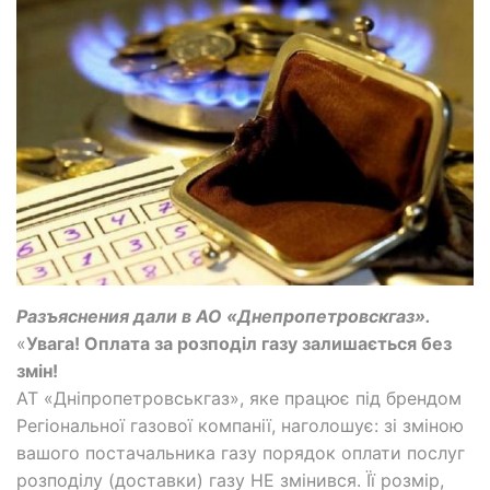
Разъяснения дали в АО «Днепропетровскгаз».
«
Увага! Оплата за розподіл газу залишається без
змін!
АТ «Дніпропетровськгаз», яке працює під брендом
Регіональної газової компанії, наголошує: зі зміною
вашого постачальника газу порядок оплати послуг
розподілу (доставки) газу НЕ змінився. Її розмір,