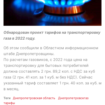
Обнародован проект тарифов на транспортировку
газа в 2022 году.
Об этом сообщили в Областном информационном
штабе Днепропетровщины.
По расчетам газовиков, с 2022 года цена на
транспортировку для бытовых потребителей
должна составлять 2 грн. 89,2 коп. с НДС за куб
газа (2 грн. 41 коп. за 1 куб. м без НДС). Сейчас
указанный тариф составляет 1 грн. 40 коп. за куб. м
в месяц.
Теги
Днепропетровская область
Днепропетровскгаз
тарифы