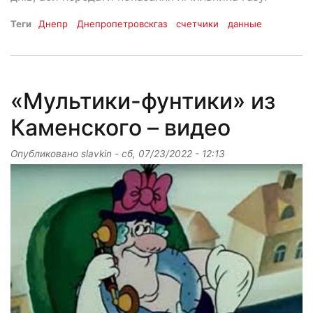
Теги
Днепр
Днепропетровскгаз
счетчики
данные
«Мультики-фунтики» из
Каменского – видео
Опубликовано
slavkin
-
сб, 07/23/2022 - 12:13