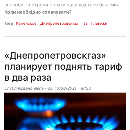
способи та строки оплати залишаються без змін.
Коли необхідно сплачувати?
Теги
Каменское
Днепропетровскгаз
газ
Платежи
«Днепропетровскгаз»
планирует поднять тариф
в два раза
Опубликовано
elena
-
сб, 10/30/2021 - 10:30