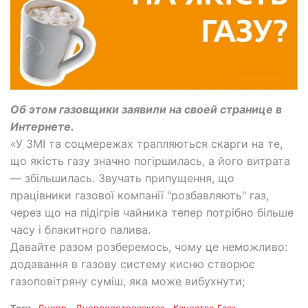
Об этом газовщики заявили на своей странице в
Интернете.
«У ЗМІ та соцмережах трапляються скарги на те,
що якість газу значно погіршилась, а його витрата
— збільшилась. Звучать припущення, що
працівники газової компанії "розбавляють" газ,
через що на підігрів чайника тепер потрібно більше
часу і блакитного палива.
Давайте разом розберемось, чому це неможливо:
додавання в газову систему кисню створює
газоповітряну суміш, яка може вибухнути;