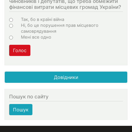
чиновників і депутатів, що треба обмежити
фінансові витрати місцевих громад України?
Choices
Так, бо в країні війна
Ні, бо це порушення прав місцевого
самоврядування
Мені все одно
Голос
Довідники
Пошук по сайту
Пошук