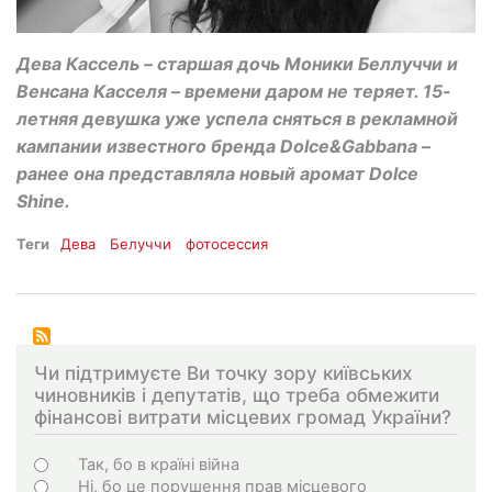
Дева Кассель – старшая дочь Моники Беллуччи и
Венсана Касселя – времени даром не теряет. 15-
летняя девушка уже успела сняться в рекламной
кампании известного бренда Dolce&Gabbana –
ранее она представляла новый аромат Dolce
Shine.
Теги
Дева
Белуччи
фотосессия
Чи підтримуєте Ви точку зору київських
чиновників і депутатів, що треба обмежити
фінансові витрати місцевих громад України?
Choices
Так, бо в країні війна
Ні, бо це порушення прав місцевого