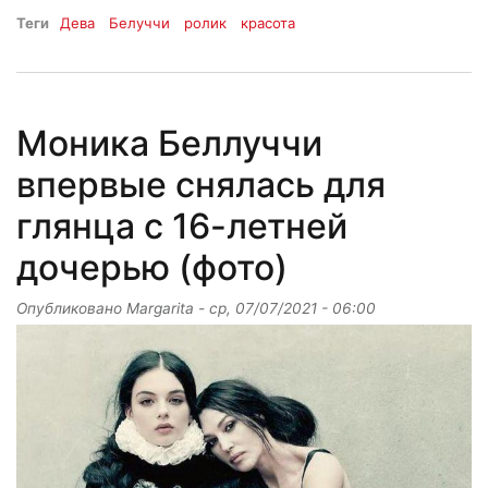
Теги
Дева
Белуччи
ролик
красота
Моника Беллуччи
впервые снялась для
глянца с 16-летней
дочерью (фото)
Опубликовано
Margarita
-
ср, 07/07/2021 - 06:00