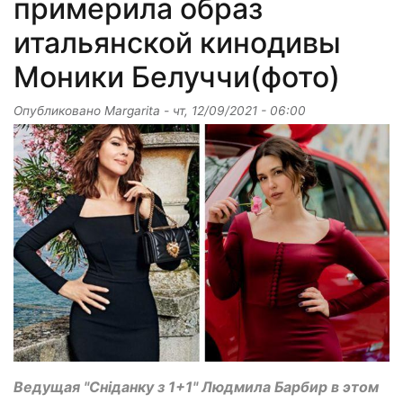
примерила образ
итальянской кинодивы
Моники Белуччи(фото)
Опубликовано
Margarita
-
чт, 12/09/2021 - 06:00
Ведущая "Сніданку з 1+1" Людмила Барбир в этом