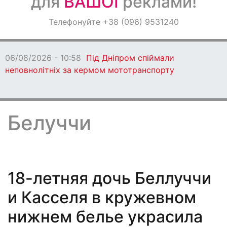
для
ВАШОЇ
реклами!
Оголошення
Телефонуйте +38 (096) 9531240
Світ навкруги
06/08/2026 - 10:58
Під Дніпром спіймали
неповнолітніх за кермом мототранспорту
Белуччи
18-летняя дочь Беллуччи
и Касселя в кружевном
нижнем белье украсила