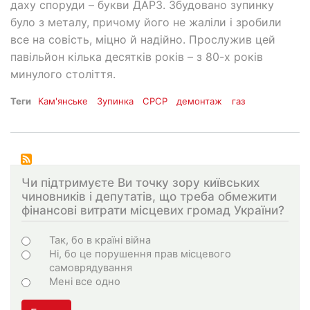
даху споруди – букви ДАРЗ. Збудовано зупинку
було з металу, причому його не жаліли і зробили
все на совість, міцно й надійно. Прослужив цей
павільйон кілька десятків років – з 80-х років
минулого століття.
Теги
Кам'янське
Зупинка
СРСР
демонтаж
газ
Чи підтримуєте Ви точку зору київських
чиновників і депутатів, що треба обмежити
фінансові витрати місцевих громад України?
Варіанти
Так, бо в країні війна
Ні, бо це порушення прав місцевого
самоврядування
Мені все одно