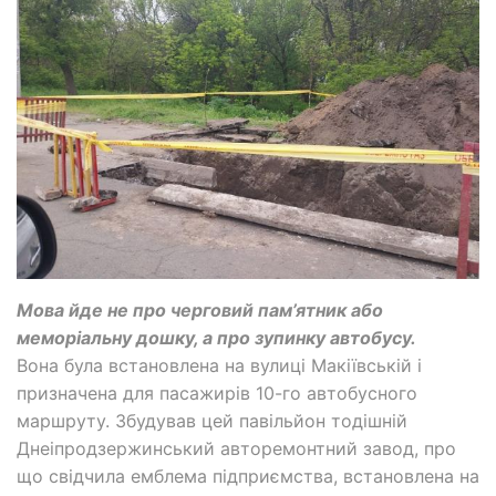
Мова йде не про черговий пам’ятник або
меморіальну дошку, а про зупинку автобусу.
Вона була встановлена на вулиці Макіївській і
призначена для пасажирів 10-го автобусного
маршруту. Збудував цей павільйон тодішній
Днеіпродзержинський авторемонтний завод, про
що свідчила емблема підприємства, встановлена на