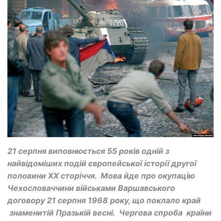
21 серпня виповнюється 55 років одній з
найвідоміших подій європейської історії другої
половини ХХ сторіччя. Мова йде про окупацію
Чехословаччини військами Варшавського
договору 21 серпня 1968 року, що поклало край
знаменитій Празькій весні. Чергова спроба країни