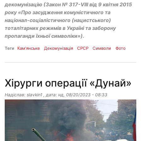
декомунізацію (Закон № 317-VIII від 9 квітня 2015
року «Про засудження комуністичного та
націонал-соціалістичного (нацистського)
тоталітарних режимів в Україні та заборону
пропаганди їхньої символіки»).
Теги
Кам'янське
Декомунізація
СРСР
Символи
Фото
Хірурги операції «Дунай»
Надіслав:
slavkin1
, дата:
нд, 08/20/2023 - 08:33