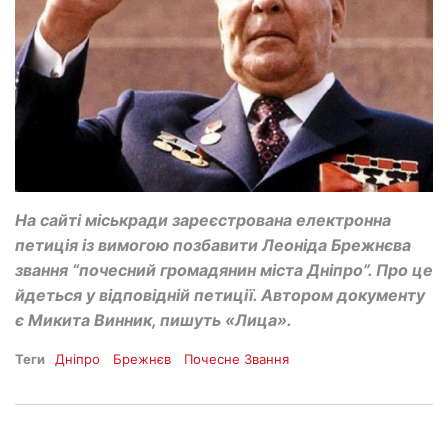
На сайті міськради зареєстрована електронна
петиція із вимогою позбавити Леоніда Брежнєва
звання “почесний громадянин міста Дніпро”. Про це
йдеться у відповідній петиції. Автором документу
є Микита Винник, пишуть «Лица».
Теги
Дніпро
Брежнєв
Почесне Звання