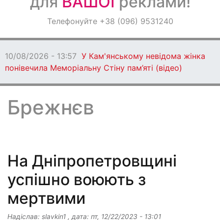
для
ВАШОЇ
реклами!
Оголошення
Телефонуйте +38 (096) 9531240
Світ навкруги
10/08/2026 - 13:50
У Дніпрі жінка
здала Starlink окупантам за гроші
Брежнєв
На Дніпропетровщині
успішно воюють з
мертвими
Надіслав:
slavkin1
, дата:
пт, 12/22/2023 - 13:01