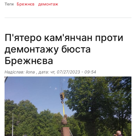
Теги
Брежнєв
демонтаж
П'ятеро кам'янчан проти
демонтажу бюста
Брежнєва
Надіслав:
ilona
, дата:
чт, 07/27/2023 - 09:54