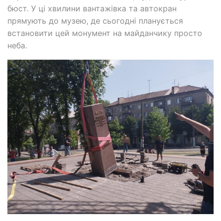
бюст. У ці хвилини вантажівка та автокран
прямують до музею, де сьогодні планується
встановити цей монумент на майданчику просто
неба.