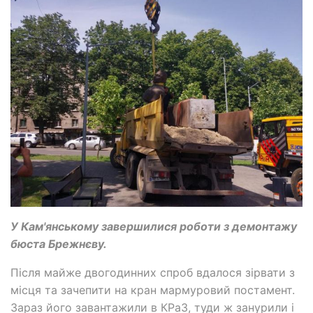
У Кам'янському завершилися роботи з демонтажу
бюста Брежнєву.
Після майже двогодинних спроб вдалося зірвати з
місця та зачепити на кран мармуровий постамент.
Зараз його завантажили в КРаЗ, туди ж занурили і