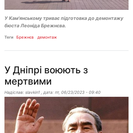
У Кам'янському триває підготовка до демонтажу
бюста Леоніда Брежнєва.
Теги
Брежнєв
демонтаж
У Дніпрі воюють з
мертвими
Надіслав:
slavkin1
, дата:
пт, 06/23/2023 - 09:40