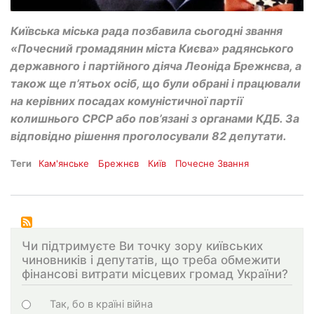
Київська міська рада позбавила сьогодні звання
«Почесний громадянин міста Києва» радянського
державного і партійного діяча Леоніда Брежнєва, а
також ще п’ятьох осіб, що були обрані і працювали
на керівних посадах комуністичної партії
колишнього СРСР або пов’язані з органами КДБ. За
відповідно рішення проголосували 82 депутати.
Теги
Кам'янське
Брежнєв
Київ
Почесне Звання
Чи підтримуєте Ви точку зору київських
чиновників і депутатів, що треба обмежити
фінансові витрати місцевих громад України?
Варіанти
Так, бо в країні війна