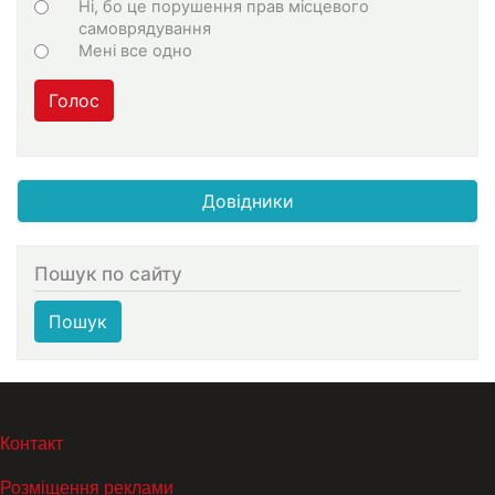
Ні, бо це порушення прав місцевого
самоврядування
Мені все одно
Голос
Довідники
Пошук по сайту
Пошук
МЕНЮ В ПОДВАЛЕ
Контакт
Розміщення реклами