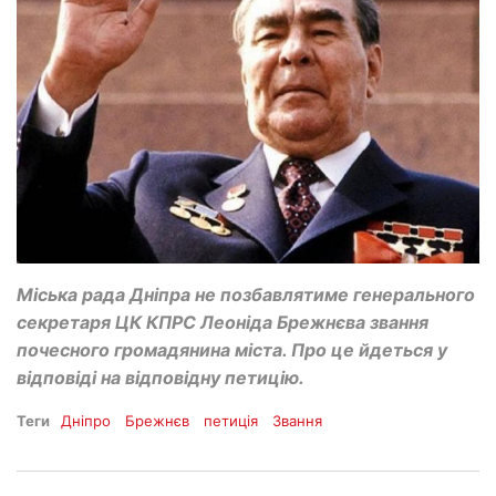
Міська рада Дніпра не позбавлятиме генерального
секретаря ЦК КПРС Леоніда Брежнєва звання
почесного громадянина міста. Про це йдеться у
відповіді на відповідну петицію.
Теги
Дніпро
Брежнєв
петиція
Звання