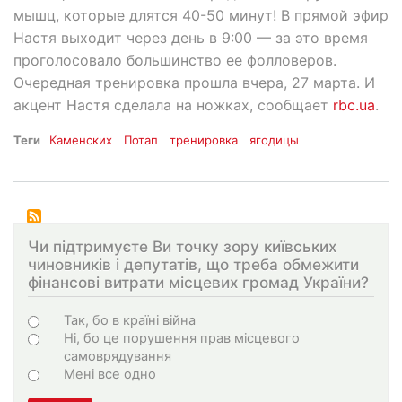
мышц, которые длятся 40-50 минут! В прямой эфир
Настя выходит через день в 9:00 — за это время
проголосовало большинство ее фолловеров.
Очередная тренировка прошла вчера, 27 марта. И
акцент Настя сделала на ножках, сообщает
rbc.ua
.
Теги
Каменских
Потап
тренировка
ягодицы
Чи підтримуєте Ви точку зору київських
чиновників і депутатів, що треба обмежити
фінансові витрати місцевих громад України?
Choices
Так, бо в країні війна
Ні, бо це порушення прав місцевого
самоврядування
Мені все одно