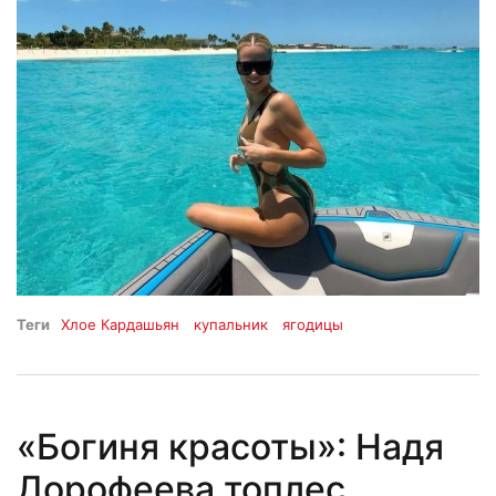
Теги
Хлое Кардашьян
купальник
ягодицы
«Богиня красоты»: Надя
Дорофеева топлес