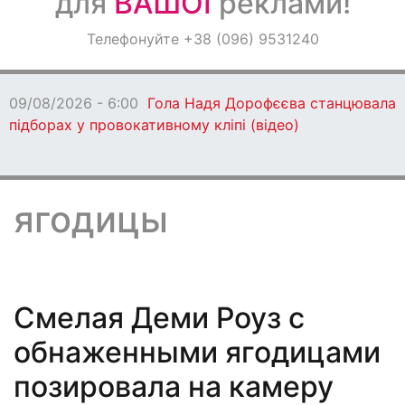
для
ВАШОЇ
реклами!
Оголошення
Телефонуйте +38 (096) 9531240
Світ навкруги
08/08/2026 - 17:51
Діти Захисників з Кам’янського
прямують на відпочинок до Німеччини (відео)
ягодицы
Смелая Деми Роуз с
обнаженными ягодицами
позировала на камеру