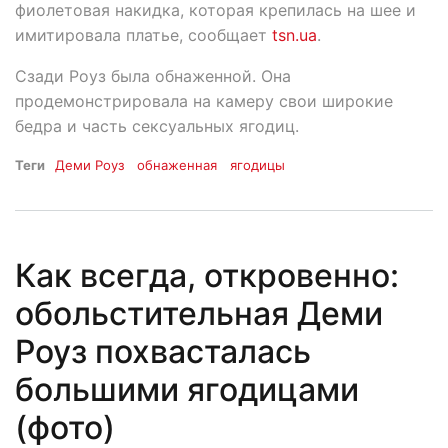
фиолетовая накидка, которая крепилась на шее и
имитировала платье, сообщает
tsn.ua
.
Сзади Роуз была обнаженной. Она
продемонстрировала на камеру свои широкие
бедра и часть сексуальных ягодиц.
Теги
Деми Роуз
обнаженная
ягодицы
Как всегда, откровенно:
обольстительная Деми
Роуз похвасталась
большими ягодицами
(фото)