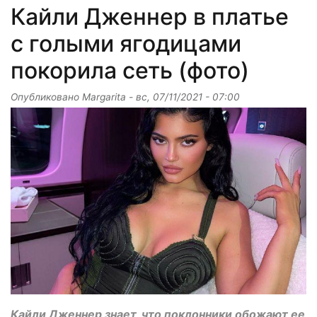
Кайли Дженнер в платье
с голыми ягодицами
покорила сеть (фото)
Опубликовано
Margarita
-
вс, 07/11/2021 - 07:00
Кайли Дженнер знает, что поклонники обожают ее