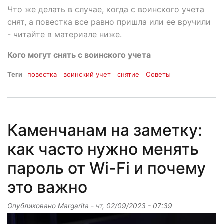
Что же делать в случае, когда с воинского учета
снят, а повестка все равно пришла или ее вручили
- читайте в материале ниже.
Кого могут снять с воинского учета
Теги
повестка
воинский учет
снятие
Советы
Каменчанам на заметку:
как часто нужно менять
пароль от Wi-Fi и почему
это важно
Опубликовано
Margarita
-
чт, 02/09/2023 - 07:39