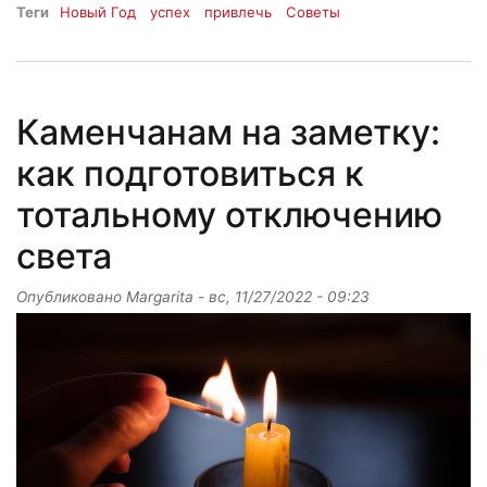
Теги
Новый Год
успех
привлечь
Советы
Каменчанам на заметку:
как подготовиться к
тотальному отключению
света
Опубликовано
Margarita
-
вс, 11/27/2022 - 09:23