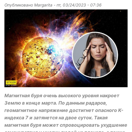
Опубликовано
Margarita
-
пт, 03/24/2023 - 07:36
Магнитная буря очень высокого уровня накроет
Землю в конце марта. По данным радаров,
геомагнитное напряжение достигнет опасного К-
индекса 7 и затянется на двое суток. Такая
магнитная буря может спровоцировать ухудшение