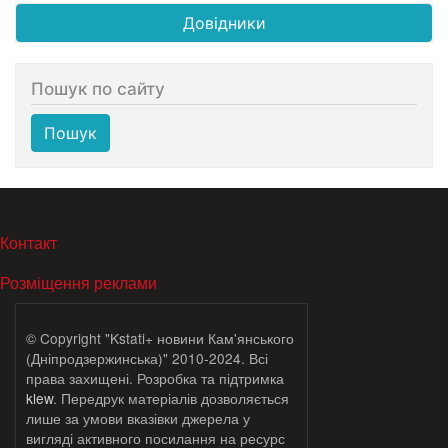
Довідники
Пошук по сайту
Пошук
МЕНЮ В ПОДВАЛЕ
Контакт
Розміщення реклами
© Copyright "Kstati+ новини Кам'янського
(Дніпродзержинська)" 2010-2024. Всі
права захищені. Розробка та підтримка
klew
. Передрук матеріалів дозволяється
лише за умови вказівки джерела у
вигляді активного посилання на ресурс