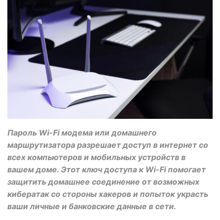
Пароль Wi-Fi модема или домашнего
маршрутизатора разрешает доступ в интернет со
всех компьютеров и мобильных устройств в
вашем доме. Этот ключ доступа к Wi-Fi помогает
защитить домашнее соединение от возможных
кибератак со стороны хакеров и попыток украсть
ваши личные и банковские данные в сети.