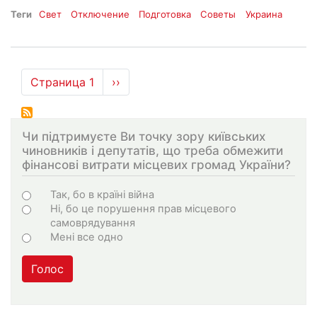
Теги
Свет
Отключение
Подготовка
Советы
Украина
Нумерация
Страница 1
Следующая
››
страниц
страница
Чи підтримуєте Ви точку зору київських
чиновників і депутатів, що треба обмежити
фінансові витрати місцевих громад України?
Choices
Так, бо в країні війна
Ні, бо це порушення прав місцевого
самоврядування
Мені все одно
Голос