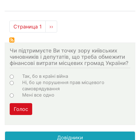
Нумерация
Страница 1
Следующая
››
страниц
страница
Чи підтримуєте Ви точку зору київських
чиновників і депутатів, що треба обмежити
фінансові витрати місцевих громад України?
Choices
Так, бо в країні війна
Ні, бо це порушення прав місцевого
самоврядування
Мені все одно
Голос
Довідники