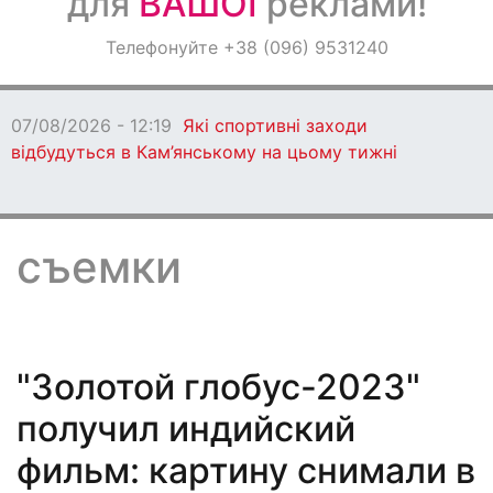
для
ВАШОЇ
реклами!
Оголошення
Телефонуйте +38 (096) 9531240
Світ навкруги
07/08/2026 - 11:32
Зміна імені в Україні: Мін’юст
відповідає на найпоширеніші запитання
съемки
"Золотой глобус-2023"
получил индийский
фильм: картину снимали в