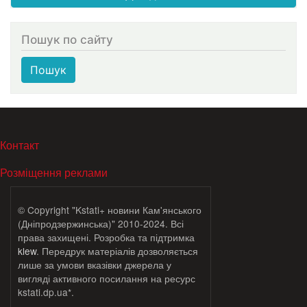
Пошук по сайту
Пошук
МЕНЮ В ПОДВАЛЕ
Контакт
Розміщення реклами
© Copyright "Kstati+ новини Кам'янського
(Дніпродзержинська)" 2010-2024. Всі
права захищені. Розробка та підтримка
klew
. Передрук матеріалів дозволяється
лише за умови вказівки джерела у
вигляді активного посилання на ресурс
kstati.dp.ua*.