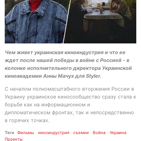
Чем живет украинская киноиндустрия и что ее
ждет после нашей победы в войне с Россией - в
колонке исполнительного директора Украинской
киноакадемии Анны Мачух для Styler.
С началом полномасштабного вторжения России в
Украину украинское киносообщество сразу стала к
борьбе как на информационном и
дипломатическом фронтах, так и непосредственно
в горячих точках.
Теги
Фильмы
киноиндустрия
съемки
Война
Украина
Проекты