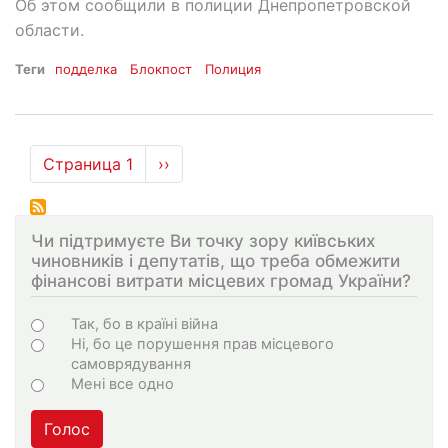
Об этом сообщили в полиции Днепропетровской
области.
Теги
подделка
Блокпост
Полиция
Нумерация
Страница 1
Следующая
››
страниц
страница
Чи підтримуєте Ви точку зору київських
чиновників і депутатів, що треба обмежити
фінансові витрати місцевих громад України?
Choices
Так, бо в країні війна
Ні, бо це порушення прав місцевого
самоврядування
Мені все одно
Голос