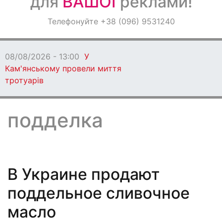
для
ВАШОЇ
реклами!
Оголошення
Телефонуйте +38 (096) 9531240
Світ навкруги
08/08/2026 - 12:00
Ветеранів Кам’янського
запрошують взяти участь у регаті в Дніпрі
подделка
В Украине продают
поддельное сливочное
масло