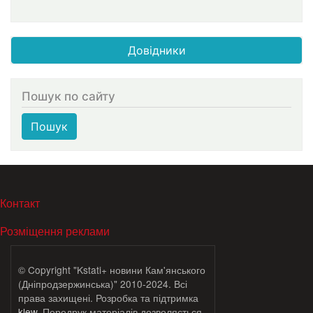
Довідники
Пошук по сайту
Пошук
МЕНЮ В ПОДВАЛЕ
Контакт
Розміщення реклами
© Copyright "Kstati+ новини Кам'янського
(Дніпродзержинська)" 2010-2024. Всі
права захищені. Розробка та підтримка
klew
. Передрук матеріалів дозволяється