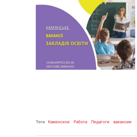
Теги
Каменское
Работа
Педагоги
вакансии