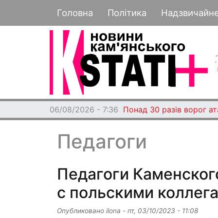
Основная навигация
Головна
Політика
Надзвичайн
06/08/2026 - 7:36
Понад 30 разів ворог а
Педагоги
Педагоги Каменског
с польскими коллега
Опубликовано
ilona
-
пт, 03/10/2023 - 11:08