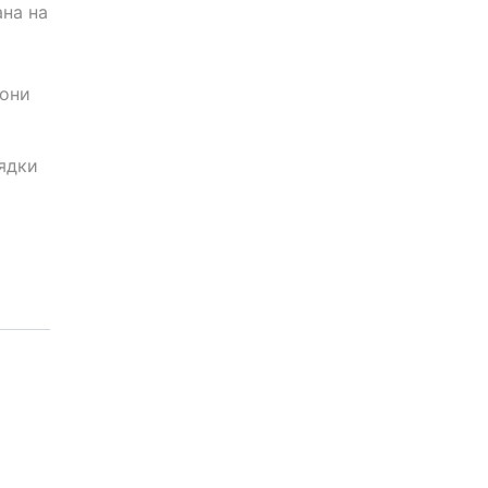
ана на
вони
рядки