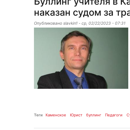
Буллинг учителя в К
наказан судом за тр
Опубликовано
slavkin1
-
ср, 02/22/2023 - 07:31
Теги
Каменское
Юрист
буллинг
Педагоги
С