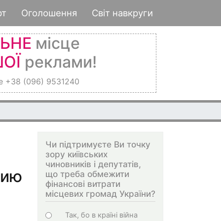
рт
Оголошення
Світ навкруги
ЛЬНЕ
місце
ОЇ
реклами!
е +38 (096) 9531240
Чи підтримуєте Ви точку
зору київських
чиновників і депутатів,
цию
що треба обмежити
фінансові витрати
місцевих громад України?
Choices
Так, бо в країні війна