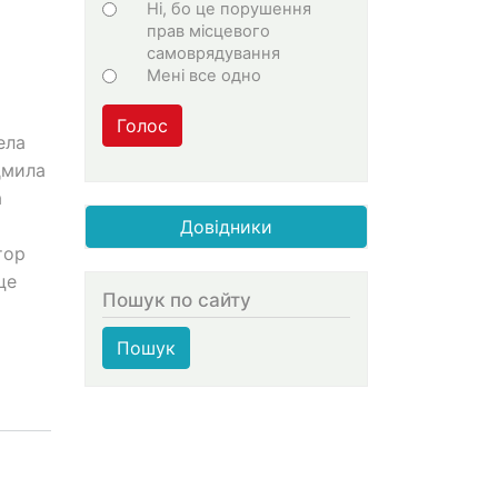
Ні, бо це порушення
прав місцевого
е
самоврядування
Мені все одно
Голос
ела
дмила
а
Довідники
тор
це
Пошук по сайту
Пошук