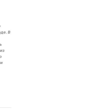
е
де. В
ь
 из
о
ми