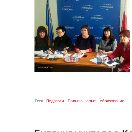
Теги
Педагоги
Польша
опыт
образование