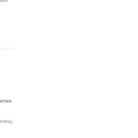
нтин
чилищ.