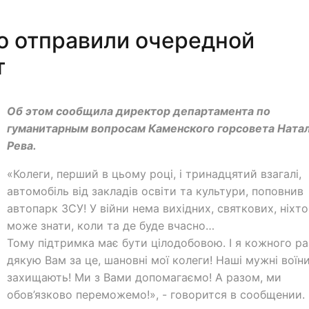
о отправили очередной
т
Об этом сообщила директор департамента по
гуманитарным вопросам Каменского горсовета Ната
Рева.
«Колеги, перший в цьому році, і тринадцятий взагалі,
автомобіль від закладів освіти та культури, поповнив
автопарк ЗСУ! У війни нема вихідних, святкових, ніхто
може знати, коли та де буде вчасно…
Тому підтримка має бути цілодобовою. І я кожного ра
дякую Вам за це, шановні мої колеги! Наші мужні воїни
захищають! Ми з Вами допомагаємо! А разом, ми
обов’язково переможемо!», - говорится в сообщении.