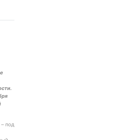
ые
ости.
бря
й
 – под
ный