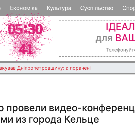
Перейти
е
Економіка
Культура
Суспільство
Спо
к
основному
ІДЕА
содержанию
для
ВАШ
Телефонуйт
такував Дніпропетровщину: є поранені
о провели видео-конферен
ми из города Кельце