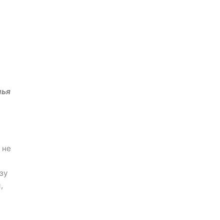
лья
 не
зу
,