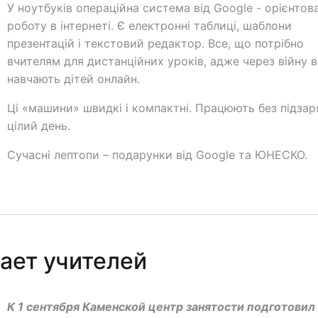
У ноутбуків операційна система від Google - орієнтов
роботу в інтернеті. Є електронні таблиці, шаблони
презентацій і текстовий редактор. Все, що потрібно
вчителям для дистанційних уроків, адже через війну 
навчають дітей онлайн.
Ці «машини» швидкі і компактні. Працюють без підза
цілий день.
Сучасні лептопи – подарунки від Google та ЮНЕСКО.
ает учителей
К 1 сентября Каменской центр занятости подготовил