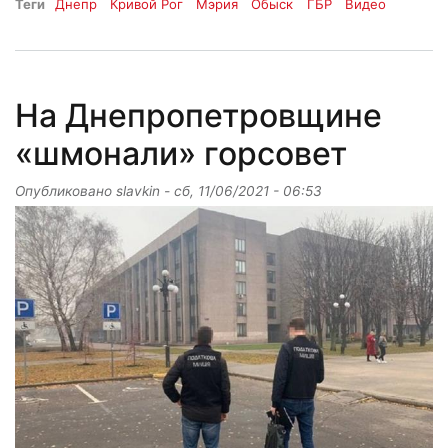
Теги
Днепр
Кривой Рог
Мэрия
Обыск
ГБР
Видео
На Днепропетровщине
«шмонали» горсовет
Опубликовано
slavkin
-
сб, 11/06/2021 - 06:53