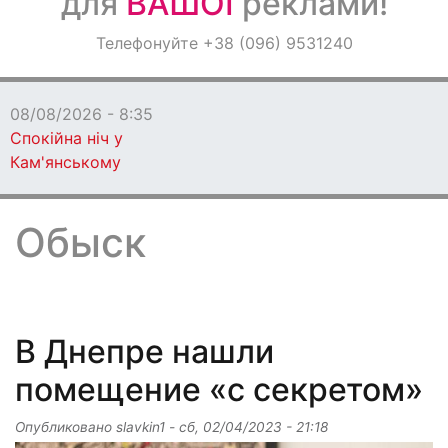
для
ВАШОЇ
реклами!
Оголошення
Телефонуйте +38 (096) 9531240
Світ навкруги
08/08/2026 - 7:00
«Навіть йти не могла»: Надя Дороф
вразила зізнанням про стан здоров'я
Обыск
В Днепре нашли
помещение «с секретом»
Опубликовано
slavkin1
-
сб, 02/04/2023 - 21:18