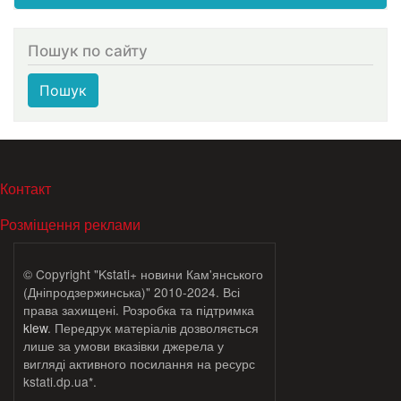
Пошук по сайту
Пошук
МЕНЮ В ПОДВАЛЕ
Контакт
Розміщення реклами
© Copyright "Kstati+ новини Кам'янського
(Дніпродзержинська)" 2010-2024. Всі
права захищені. Розробка та підтримка
klew
. Передрук матеріалів дозволяється
лише за умови вказівки джерела у
вигляді активного посилання на ресурс
kstati.dp.ua*.