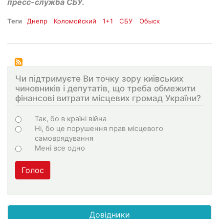
пресс-служба СБУ.
Теги
Днепр
Коломойский
1+1
СБУ
Обыск
Чи підтримуєте Ви точку зору київських
чиновників і депутатів, що треба обмежити
фінансові витрати місцевих громад України?
Choices
Так, бо в країні війна
Ні, бо це порушення прав місцевого
самоврядування
Мені все одно
Голос
Довідники