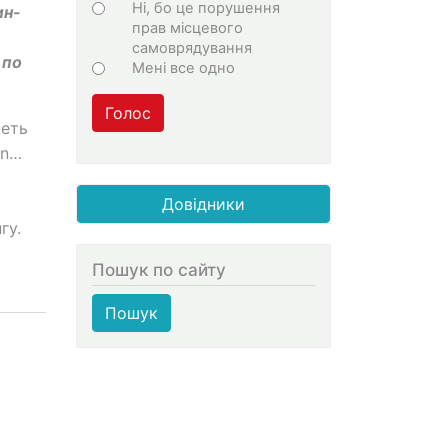
Ні, бо це порушення
ин-
прав місцевого
самоврядування
 по
Мені все одно
Голос
реть
in…
Довідники
гу.
Пошук по сайту
Пошук