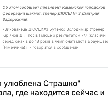
Об этом сообщает президент Каменской городской
федерации шахмат, тренер ДЮСШ № 3 Дмитрий
Задорожний.
«Вихованець ДЮСШ№3 Бутенко Володимир (тренер
Кір'янов Д.І.) посів I місце з результатом 7/7 (класичні
серед юнаків до 18 років в чемпіонаті міста Брауншве
(Німеччина)», - говорится в сообщении.
я улюблена Страшко"
ла, где находится сейчас и