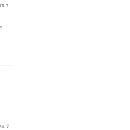
rein
х
ашій