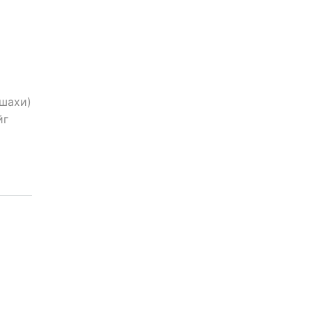
 шахи)
йг