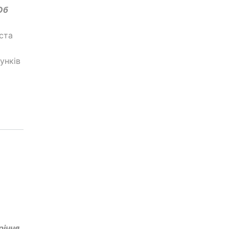
Об
ста
унків
річчя