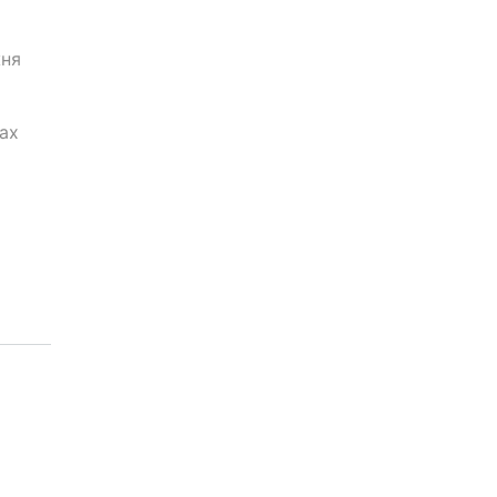
жня
ах