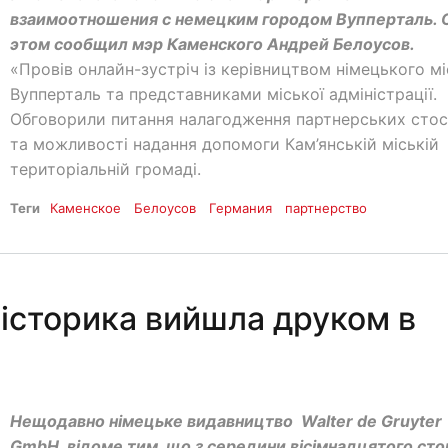
взаимоотношения с немецким городом Вупперталь. 
этом сообщил мэр Каменского Андрей Белоусов.
«Провів онлайн-зустріч із керівництвом німецького мі
Вупперталь та представниками міської адміністрації.
Обговорили питання налагодження партнерських стос
та можливості надання допомоги Кам’янській міській
територіальній громаді.
Теги
Каменское
Белоусов
Германия
партнерство
 історика вийшла друком в
Нещодавно німецьке видавництво Walter de Gruyter
GmbH, відоме тим, що з середини вісімнадцятого сто