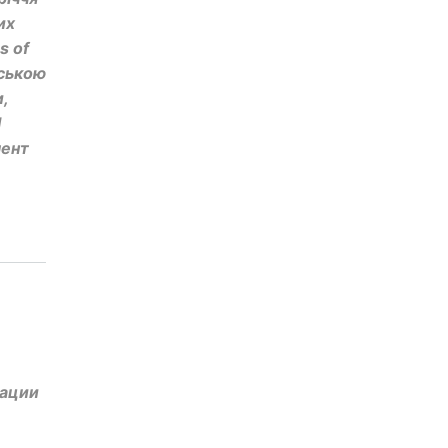
их
s of
йською
,
І
мент
м
рации