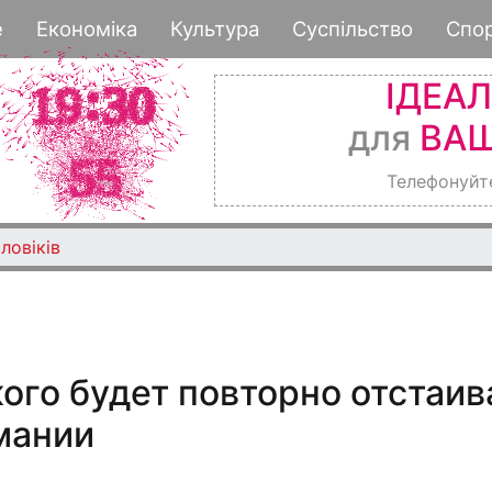
Перейти
е
Економіка
Культура
Суспільство
Спо
к
основному
ІДЕА
содержанию
для
ВАШ
Телефонуйт
ловіків
ого будет повторно отстаив
мании