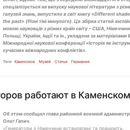
спеціалізується на випуску наукової літератури з різн
галузей знань, випустило в світ книгу «Different shade
the past» (Різні тіні минулого). Це збірка статей англі
мовою науковців з різних країн світу – США, Німеччини
Польщі, України, Індії та ін., укладена за матеріалами І
Міжнародної наукової конференції «Історія як інстру
сучасних міжнародних конфліктів».
Теги
Каменское
Музей
Статья
Германия
торов работают в Каменско
Об этом сообщил глава районной военной админист
Олег Гапич.
«Генератори з Німеччини встановлені та працюють.