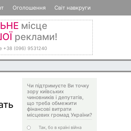
рт
Оголошення
Світ навкруги
ЛЬНЕ
місце
ОЇ
реклами!
е +38 (096) 9531240
Чи підтримуєте Ви точку
зору київських
чиновників і депутатів,
ать
що треба обмежити
фінансові витрати
місцевих громад України?
Choices
Так, бо в країні війна