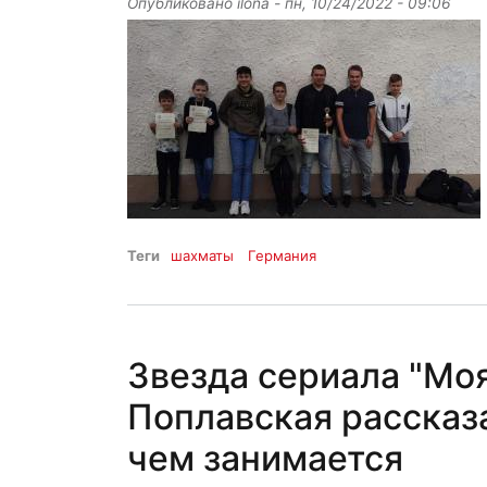
Опубликовано
ilona
-
пн, 10/24/2022 - 09:06
Теги
шахматы
Германия
Звезда сериала "Мо
Поплавская рассказа
чем занимается