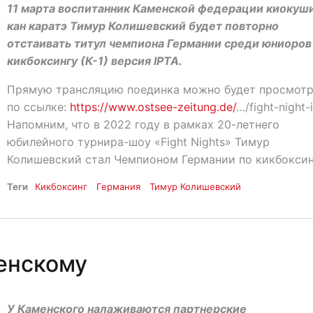
11 марта воспитанник Каменской федерации киокуш
кан каратэ Тимур Колишевский будет повторно
отстаивать титул чемпиона Германии среди юниоров
кикбоксингу (К-1) версия IPTA.
Прямую трансляцию поединка можно будет просмот
по ссылке:
https://www.ostsee-zeitung.de/
…/fight-night-
Напомним, что в 2022 году в рамках 20-летнего
юбилейного турнира-шоу «Fight Nights» Тимур
Колишевский стал Чемпионом Германии по кикбоксин
Теги
Кикбоксинг
Германия
Тимур Колишевский
енскому
У Каменского налаживаются партнерские