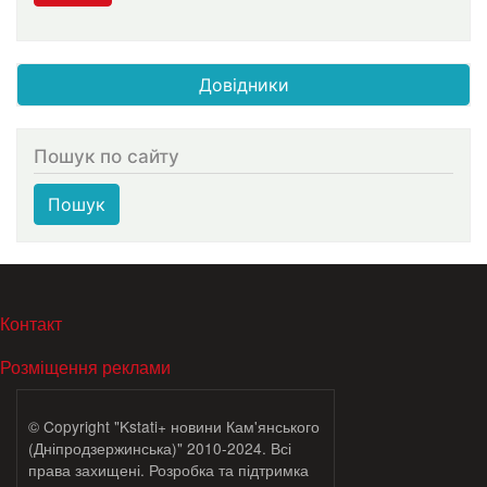
Довідники
Пошук по сайту
Пошук
МЕНЮ В ПОДВАЛЕ
Контакт
Розміщення реклами
© Copyright "Kstati+ новини Кам'янського
(Дніпродзержинська)" 2010-2024. Всі
права захищені. Розробка та підтримка