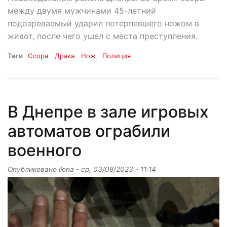
между двумя мужчинами 45-летний
подозреваемый ударил потерпевшего ножом в
живот, после чего ушел с места преступления.
Теги
Ссора
Драка
Нож
Полиция
В Днепре в зале игровых
автоматов ограбили
военного
Опубликовано
ilona
-
ср, 03/08/2023 - 11:14