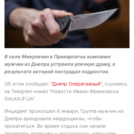
В селе Микуличин в Прикарпатье компания
мужчин из Днепра устроила уличную драку, в
результате которой пострадал подросток.
Об этом сообщает
"Днепр Оперативный"
, ссылаясь
на Telegram-канал "Новости Ивано-Франковска
GALKA.IF.UA".
Инцидент произошел 6 января. Группа мужчин из
Днепра арендовала квадроциклы, чтобы
прокатиться. Во время отдыха они начали
проявлять агрессию к инструктору, нарушали