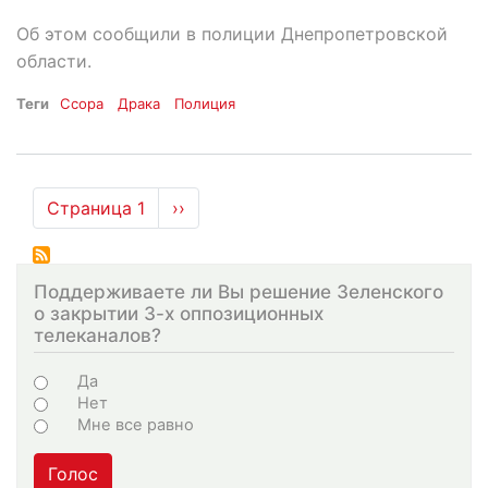
Об этом сообщили в полиции Днепропетровской
области.
Теги
Ссора
Драка
Полиция
Нумерация
Страница 1
Следующая
››
страниц
страница
Поддерживаете ли Вы решение Зеленского
о закрытии 3-х оппозиционных
телеканалов?
Choices
Да
Нет
Мне все равно
Голос