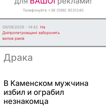
для
ВАШОЇ
реклами!
Оголошення
Телефонуйте +38 (096) 9531240
Світ навкруги
09/08/2026 - 13:06
Кам'янське втратило
захисника
Драка
В Каменском мужчина
избил и ограбил
незнакомца