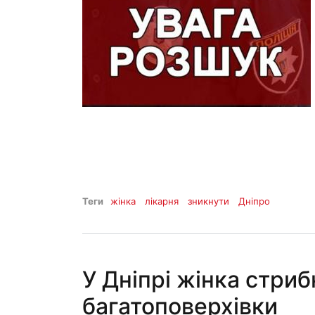
Теги
жінка
лікарня
зникнути
Дніпро
У Дніпрі жінка стриб
багатоповерхівки