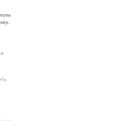
ополь
нку.
ка
ють