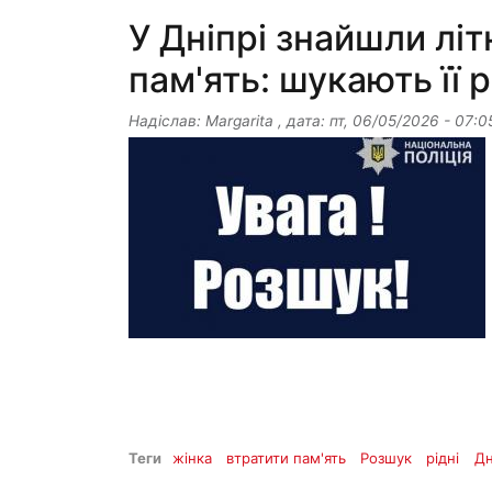
У Дніпрі знайшли літ
пам'ять: шукають її 
Надіслав:
Margarita
, дата:
пт, 06/05/2026 - 07:0
Теги
жінка
втратити пам'ять
Розшук
рідні
Дн