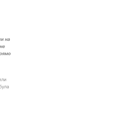
ли на
 не
прямо
или
була