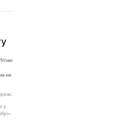
гу
Літню
ив на
режі.
м у
брі».