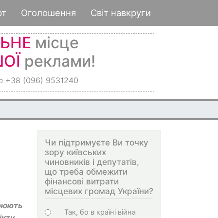
рт
Оголошення
Світ навкруги
ЛЬНЕ
місце
ОЇ
реклами!
е +38 (096) 9531240
Чи підтримуєте Ви точку
зору київських
чиновників і депутатів,
що треба обмежити
фінансові витрати
місцевих громад України?
зрюють
Варіанти
Так, бо в країні війна
ікту