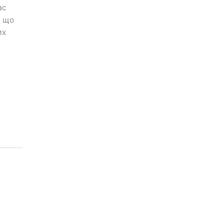
ас
, що
их