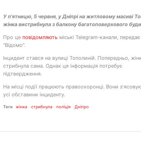
У п'ятницю, 5 червня, у Дніпрі на житловому масиві Т
жінка вистрибнула з балкону багатоповерхового буди
Про це
повідомляють
міські Telegram-канали, передає
"Відомо".
Інцидент стався на вулиці Тополиній. Попередньо, жін
стрибнула сама. Однак ця інформація потребує
підтвердження.
На місці події працюють правоохоронці. Вони з'ясову
усі обставини інциденту.
Теги
жінка
стрибнула
поліція
Дніпро