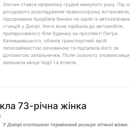
Злочин стався наприкінці грудня минулого року. Під ч
досудового розслідування правоохоронці встановили
підозрювана придбала бензин на одній із автозаправн
станцій у Дніпрі. Уночі вона підійшла до автомобіля,
припаркованого біля будинку на проспекті Петра
Калнишевського, облила транспортний засіб
легкозаймистою речовиною та підпалила його за
допомогою запальнички. Після скоєного зловмисниця
залишила місце події та втекла.
икла 73-річна жінка
1
У Дніпрі оголошено терміновий розшук літньої жінки.