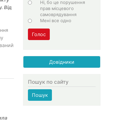
Ні, бо це порушення
. Від
прав місцевого
самоврядування
Мені все одно
ення
Голос
ну
юваний
Довідники
Пошук по сайту
Пошук
ила