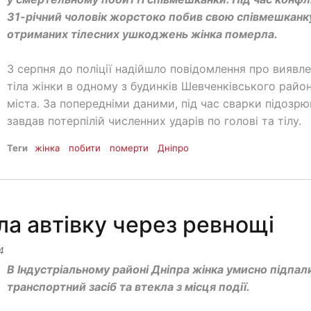
31-річний чоловік жорстоко побив свою співмешканку
отриманих тілесних ушкоджень жінка померла.
3 серпня до поліції надійшло повідомлення про виявл
тіла жінки в одному з будинків Шевченківського райо
міста. За попередніми даними, під час сварки підозр
завдав потерпілій численних ударів по голові та тілу.
Теги
жінка
побити
померти
Дніпро
ла автівку через ревнощі
4
В Індустріальному районі Дніпра жінка умисно підпал
транспортний засіб та втекла з місця події.