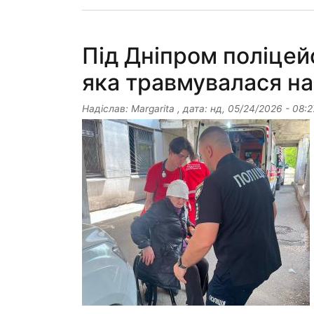
Під Дніпром поліцейс
яка травмувалася на
Надіслав:
Margarita
, дата:
нд, 05/24/2026 - 08:2