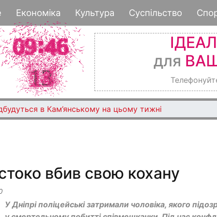
Перейти
е
Економіка
Культура
Суспільство
Спо
до
основного
ІДЕА
вмісту
для
ВАШ
Телефонуйт
ідбудуться в Кам’янському на цьому тижні
рстоко вбив свою кохану
0
У Дніпрі поліцейські затримали чоловіка, якого підо
у смертельному побитті співмешканки. Під час конфл