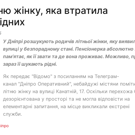
ню жінку, яка втратила
рідних
5
У Дніпрі розшукують родичів літньої жінки, яку вияви
вулиці у безпорадному стані. Пенсіонерка абсолютно
пам’ятає, як її звати та де вона проживає. Можливо, 
зараз її шукають рідні.
Як передає "Відомо" з посиланням на Телеграм-
канал "Дніпро Оперативний", небайдужі містяни поміт
літню жінку на вулиці Канатній, 17. Оскільки перехожа 
дезорієнтована у просторі та не могла відповісти на
елементарні запитання, на місце викликали екстрені
служби.
іпро