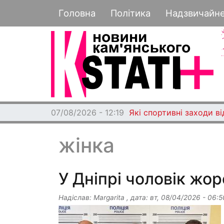
Основная навигация
Головна
Політика
Надзвичайн
07/08/2026 - 12:19
Які спортивні заходи в
жінка
У Дніпрі чоловік жо
Надіслав:
Margarita
, дата:
вт, 08/04/2026 - 06:5