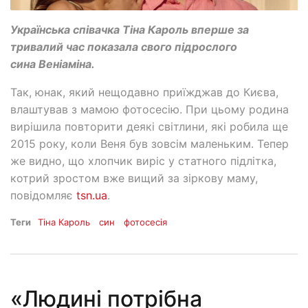
Українська співачка Тіна Кароль вперше за
тривалий час показала свого підрослого
сина Веніаміна.
Так, юнак, який нещодавно приїжджав до Києва,
влаштував з мамою фотосесію. При цьому родина
вирішила повторити деякі світлини, які робила ще
2015 року, коли Веня був зовсім маленьким. Тепер
же видно, що хлопчик виріс у статного підлітка,
котрий зростом вже вищий за зіркову маму,
повідомляє
tsn.ua
.
Теги
Тіна Кароль
син
фотосесія
«Людині потрібна