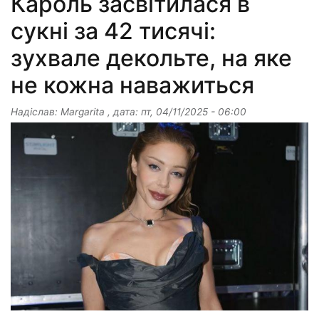
Кароль засвітилася в
сукні за 42 тисячі:
зухвале декольте, на яке
не кожна наважиться
Надіслав:
Margarita
, дата:
пт, 04/11/2025 - 06:00