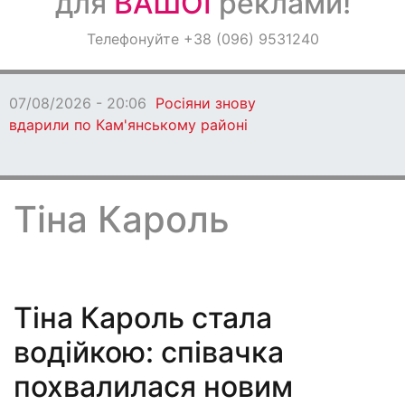
для
ВАШОЇ
реклами!
Оголошення
Телефонуйте +38 (096) 9531240
Світ навкруги
07/08/2026 - 17:29
У
Дніпрі зникли двоє
чоловіків
Тіна Кароль
Тіна Кароль стала
водійкою: співачка
похвалилася новим