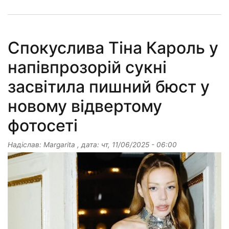
Спокуслива Тіна Кароль у
напівпрозорій сукні
засвітила пишний бюст у
новому відвертому
фотосеті
Надіслав:
Margarita
, дата:
чт, 11/06/2025 - 06:00