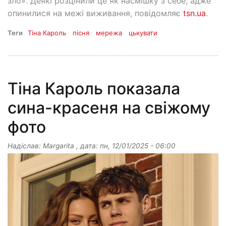
зло». Деякі розцінили це як насмішку з себе, адже
опинилися на межі виживання, повідомляє
tsn.ua
.
Теги
Тіна Кароль
пісня
мережа
цькувати
Тіна Кароль показала
сина-красеня на свіжому
фото
Надіслав:
Margarita
, дата:
пн, 12/01/2025 - 06:00