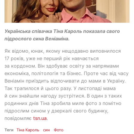
Українська співачка Тіна Кароль показала свого
підрослого сина Веніаміна.
Як відомо, юнак, якому нещодавно виповнилося
17 років, уже не перший рік навчається
за кордоном. Він здобуває освіту за напрямами
економіка, політологія та бізнес. Проте час від часу
Веніамін приїздить відпочивати до мами в Україну.
Так трапилося й цього разу. У листопаді мама
й син знайшли нагоду зустрітися. В один з таких
родинних днів Тіна зробила миле фото з помітно
підрослим сином у дзеркалі свого будинку,
повідомляє
tsn.ua
.
Теги
Тіна Кароль
син
Фото