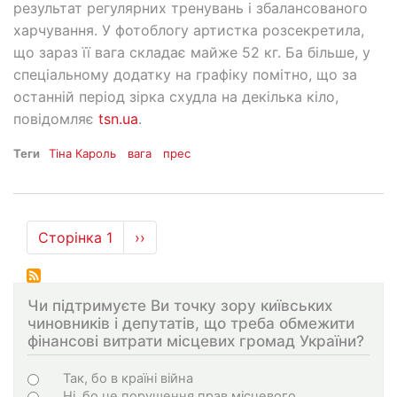
результат регулярних тренувань і збалансованого
харчування. У фотоблогу артистка розсекретила,
що зараз її вага складає майже 52 кг. Ба більше, у
спеціальному додатку на графіку помітно, що за
останній період зірка схудла на декілька кіло,
повідомляє
tsn.ua
.
Теги
Тіна Кароль
вага
прес
Розбивка
Сторінка 1
Наступна
››
на
сторінка
сторінки
Чи підтримуєте Ви точку зору київських
чиновників і депутатів, що треба обмежити
фінансові витрати місцевих громад України?
Варіанти
Так, бо в країні війна
Ні, бо це порушення прав місцевого