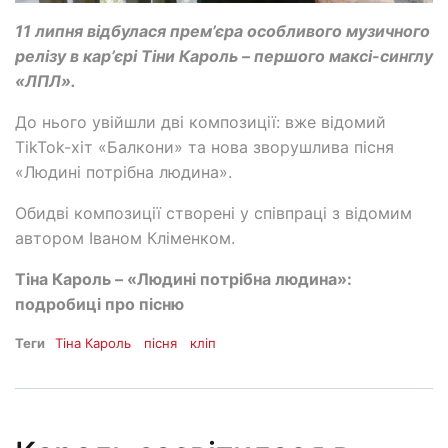
11 липня відбулася прем’єра особливого музичного
релізу в кар’єрі Тіни Кароль – першого максі-синглу
«ЛПЛ».
До нього увійшли дві композиції: вже відомий
TikTok-хіт «Балкони» та нова зворушлива пісня
«Людині потрібна людина».
Обидві композиції створені у співпраці з відомим
автором Іваном Кліменком.
Тіна Кароль – «Людині потрібна людина»:
подробиці про пісню
Теги
Тіна Кароль
пісня
кліп