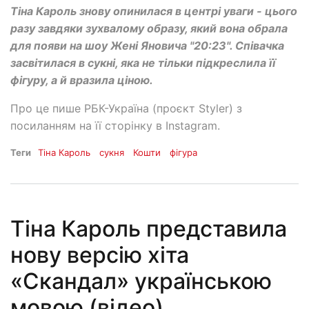
Тіна Кароль знову опинилася в центрі уваги - цього
разу завдяки зухвалому образу, який вона обрала
для появи на шоу Жені Яновича "20:23". Співачка
засвітилася в сукні, яка не тільки підкреслила її
фігуру, а й вразила ціною.
Про це пише РБК-Україна (проєкт Styler) з
посиланням на її сторінку в Instagram.
Теги
Тіна Кароль
сукня
Кошти
фігура
Тіна Кароль представила
нову версію хіта
«Скандал» українською
мовою (відео)