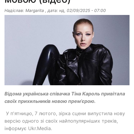
Надіслав:
Margarita
, дата:
нд, 02/09/2025 - 07:00
Відома українська співачка Тіна Кароль привітала
своїх прихильників новою прем’єрою.
У п'ятницю, 7 лютого, зірка сцени випустила нову
версію одного зі своїх найпопулярніших треків,
інформує Ukr.Media.