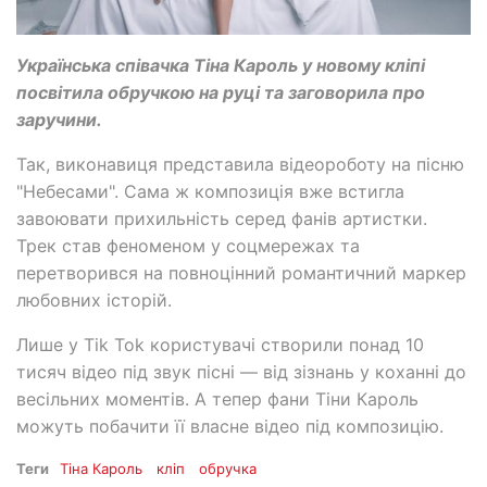
Українська співачка Тіна Кароль у новому кліпі
посвітила обручкою на руці та заговорила про
заручини.
Так, виконавиця представила відеороботу на пісню
"Небесами". Сама ж композиція вже встигла
завоювати прихильність серед фанів артистки.
Трек став феноменом у соцмережах та
перетворився на повноцінний романтичний маркер
любовних історій.
Лише у Tik Tok користувачі створили понад 10
тисяч відео під звук пісні — від зізнань у коханні до
весільних моментів. А тепер фани Тіни Кароль
можуть побачити її власне відео під композицію.
Теги
Тіна Кароль
кліп
обручка