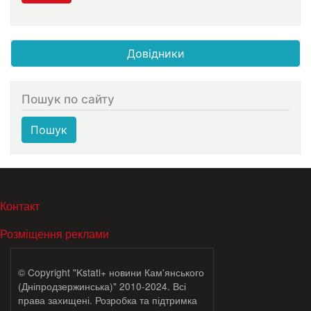
Довідники
Пошук по сайту
Пошук
МЕНЮ В ПОДВАЛЕ
Контакт
Розміщення реклами
© Copyright "Kstati+ новини Кам'янського
(Дніпродзержинська)" 2010-2024. Всі
права захищені. Розробка та підтримка