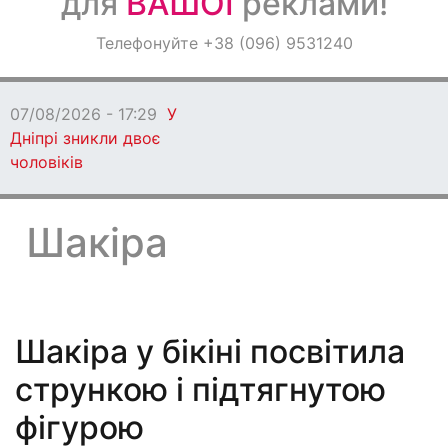
для
ВАШОЇ
реклами!
Оголошення
Телефонуйте +38 (096) 9531240
Світ навкруги
07/08/2026 - 17:29
У
Дніпрі зникли двоє
чоловіків
Шакіра
Шакіра у бікіні посвітила
стрункою і підтягнутою
фігурою