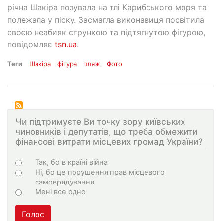
річна Шакіра позувала на тлі Карибського моря та
полежала у піску. Засмагла виконавиця посвітила
своєю неабияк стрункою та підтягнутою фігурою,
повідомляє
tsn.ua
.
Теги
Шакіра
фігура
пляж
Фото
Чи підтримуєте Ви точку зору київських
чиновників і депутатів, що треба обмежити
фінансові витрати місцевих громад України?
Варіанти
Так, бо в країні війна
Ні, бо це порушення прав місцевого
самоврядування
Мені все одно
Голос