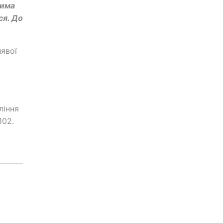
сима
ся. До
лявої
ління
102.