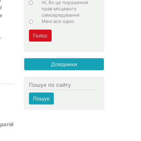
Ні, бо це порушення
і
прав місцевого
самоврядування
я
Мені все одно
Голос
,
Довідники
Пошук по сайту
Пошук
ратій