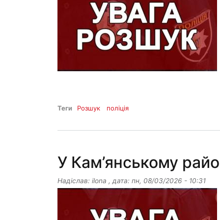
Теги
Розшук
поліція
У Кам’янському райо
Надіслав:
ilona
, дата:
пн, 08/03/2026 - 10:31