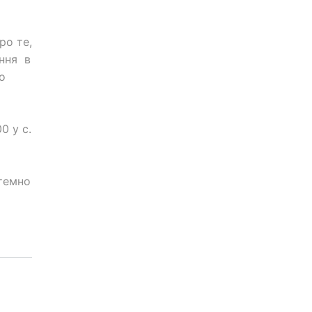
ро те,
ання в
о
0 у с.
 темно