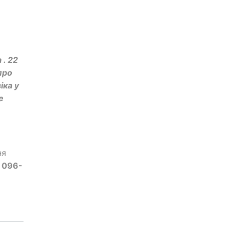
 . 22
про
іка у
е
ня
 096-