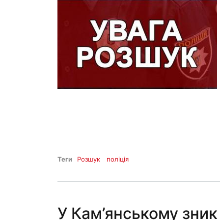
Теги
Розшук
поліція
У Кам’янському зник 