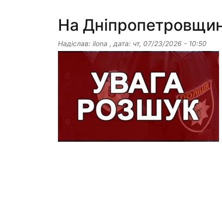
На Дніпропетровщині
Надіслав:
ilona
, дата:
чт, 07/23/2026 - 10:50