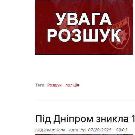
Теги
Розшук
поліція
Під Дніпром зникла 
Надіслав:
ilona
, дата:
ср, 07/29/2026 - 08:03