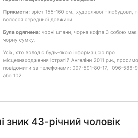
Прикмети:
зріст 155-160 см., худорлявої тілобудови, 
волосся середньої довжини.
Була одягнена:
чорні штани, чорна кофта.З собою має
чорну сумку.
Усіх, хто володіє будь-якою інформацією про
місцезнаходження Істратій Ангеліни 2011 р.н., просим
повідомити за телефонами: 097-591-80-17, 096-586-9
або 102.
 зник 43-річний чоловік