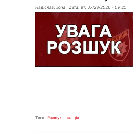
Надіслав:
ilona
, дата:
вт, 07/28/2026 - 09:25
Теги
Розшук
поліція