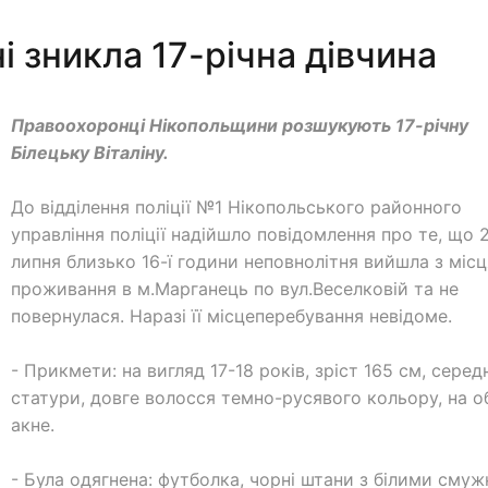
 зникла 17-річна дівчина
Правоохоронці Нікопольщини розшукують 17-річну
Білецьку Віталіну.
До відділення поліції №1 Нікопольського районного
управління поліції надійшло повідомлення про те, що 
липня близько 16-ї години неповнолітня вийшла з місц
проживання в м.Марганець по вул.Веселковій та не
повернулася. Наразі її місцеперебування невідоме.
- Прикмети: на вигляд 17-18 років, зріст 165 см, серед
статури, довге волосся темно-русявого кольору, на о
акне.
- Була одягнена: футболка, чорні штани з білими сму