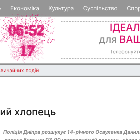
Перейти
е
Економіка
Культура
Суспільство
Спо
до
основного
ІДЕА
вмісту
для
ВАШ
Телефонуйт
звичайних подій
ний хлопець
Поліція Дніпра розшукує 14-річного Осауленка Данил
серпня близько 03.00 неповнолітній хлопець пішов 