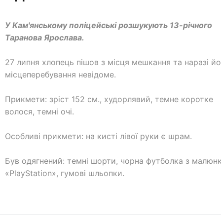
У Кам'янському поліцейські розшукують 13-річного
Таранова Ярослава.
27 липня хлопець пішов з місця мешкання та наразі й
місцеперебування невідоме.
Прикмети: зріст 152 см., худорлявий, темне коротке
волося, темні очі.
Особливі прикмети: на кисті лівої руки є шрам.
Був одягнений: темні шорти, чорна футболка з малюн
«PlayStation», гумові шльопки.