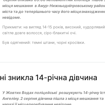
місця мешкання в Амур-Нижньодніпровському район
міста та до теперішнього часу його місцезнаходженн
невідоме.
Прикмети: на вигляд 14-15 років, високий, худорлявий
світле довге волосся, сіро-блакитні очі.
Був одягнений: темні штани, чорні кросівки.
ні зникла 14-річна дівчина
У Жовтих Водах поліцейські розшукують 14-річну Іст
Ангеліну. 2 серпня дівчина пішла з місця мешкання та
наразі її місцеперебування невідоме.