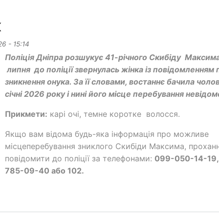
к
26 - 15:14
Поліція Дніпра розшукує 41-річного Скибіду Максима
липня до поліції звернулась жінка із повідомленням 
зникнення онука. За її словами, востаннє бачила чолов
січні 2026 року і нині його місце перебування невідом
Прикмети:
карі очі, темне коротке волосся.
Якщо вам відома будь-яка інформація про можливе
місцеперебування зниклого Скибіди Максима, прохан
повідомити до поліції за телефонами:
099-050-14-19,
785-09-40 або 102.