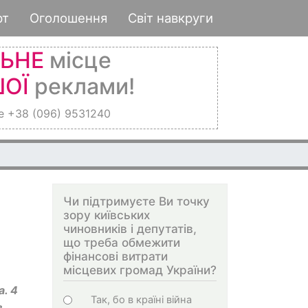
рт
Оголошення
Світ навкруги
ЛЬНЕ
місце
ОЇ
реклами!
е +38 (096) 9531240
Чи підтримуєте Ви точку
зору київських
чиновників і депутатів,
що треба обмежити
фінансові витрати
місцевих громад України?
а. 4
Варіанти
Так, бо в країні війна
з