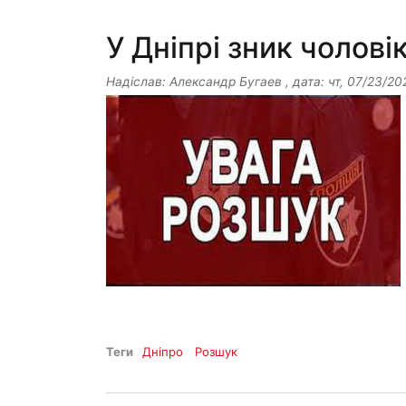
У Дніпрі зник чолові
Надіслав:
Александр Бугаев
, дата:
чт, 07/23/20
Теги
Дніпро
Розшук