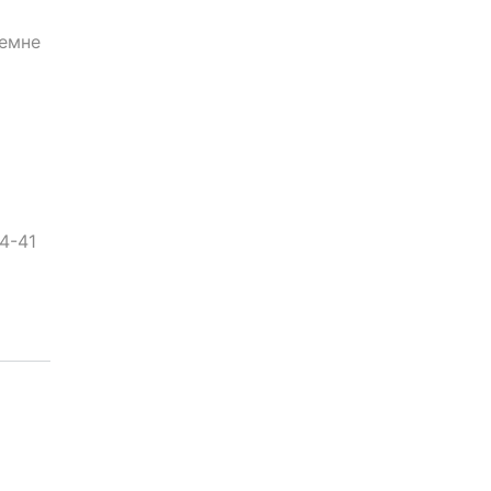
темне
о
4-41