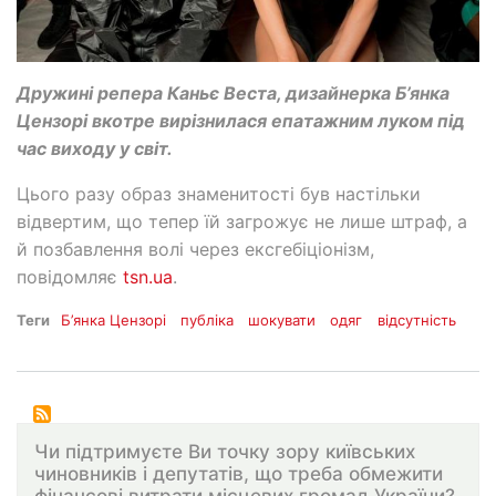
Дружині репера Каньє Веста, дизайнерка Б’янка
Цензорі вкотре вирізнилася епатажним луком під
час виходу у світ.
Цього разу образ знаменитості був настільки
відвертим, що тепер їй загрожує не лише штраф, а
й позбавлення волі через ексгебіціонізм,
повідомляє
tsn.ua
.
Теги
Б’янка Цензорі
публіка
шокувати
одяг
відсутність
Чи підтримуєте Ви точку зору київських
чиновників і депутатів, що треба обмежити
фінансові витрати місцевих громад України?