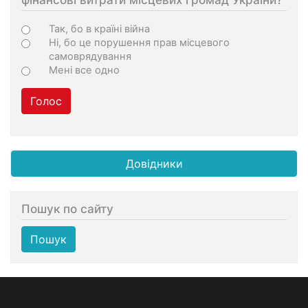
Варіанти
Так, бо в країні війна
Ні, бо це порушення прав місцевого
самоврядування
Мені все одно
Голос
Довідники
Пошук по сайту
Пошук
МЕНЮ В ПОДВАЛЕ