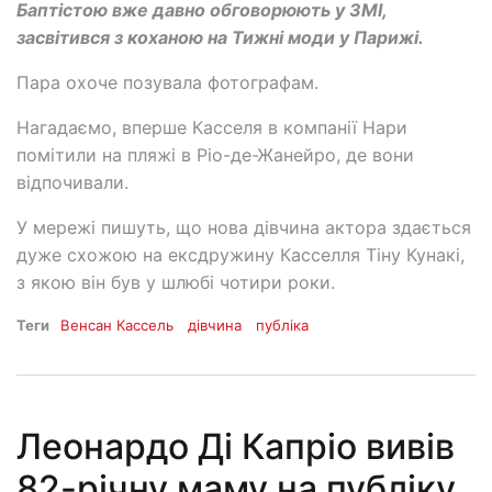
Баптістою вже давно обговорюють у ЗМІ,
засвітився з коханою на Тижні моди у Парижі.
Пара охоче позувала фотографам.
Нагадаємо, вперше Касселя в компанії Нари
помітили на пляжі в Ріо-де-Жанейро, де вони
відпочивали.
У мережі пишуть, що нова дівчина актора здається
дуже схожою на ексдружину Касселля Тіну Кунакі,
з якою він був у шлюбі чотири роки.
Теги
Венсан Кассель
дівчина
публіка
Леонардо Ді Капріо вивів
82-річну маму на публіку