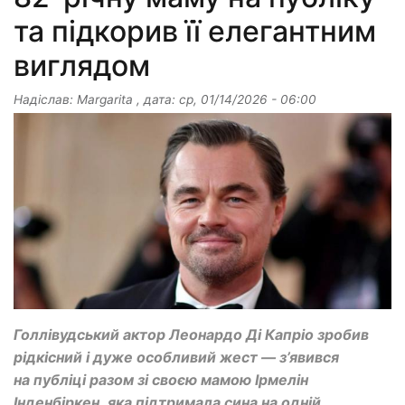
та підкорив її елегантним
виглядом
Надіслав:
Margarita
, дата:
ср, 01/14/2026 - 06:00
Голлівудський актор Леонардо Ді Капріо зробив
рідкісний і дуже особливий жест — з’явився
на публіці разом зі своєю мамою Ірмелін
Інденбіркен, яка підтримала сина на одній