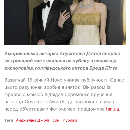
Американська акторка Анджеліна Джолі вперше
за тривалий час з'явилася на публіці з сином від
ексчоловіка, голлівудського актора Бреда Пітта.
Зазвичай 16-річний Нокс уникає публічності. Однак
цього разу юнак зробив виняток. Він разом із
зірковою мамою відвідав церемонію вручення
нагород Governors Awards, де залюбки позував
перед об'єктивами фотокамер, повідомляє
tsn.ua
.
Теги
Анджеліна Джолі
син
публіка