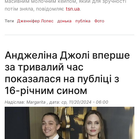
масивним молочним кейпом, який для зручності
потім зняла, повідомляє
tsn.ua
.
Теги
Дженніфер Лопес
донька
публіка
Фото
Анджеліна Джолі вперше
за тривалий час
показалася на публіці з
16-річним сином
Надіслав:
Margarita
, дата:
ср, 11/20/2024 - 06:00