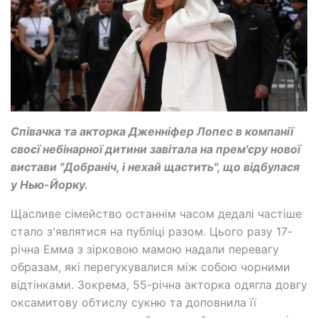
Співачка та акторка Дженніфер Лопес в компанії
своєї небінарної дитини завітала на прем'єру нової
вистави "Добраніч, і нехай щастить", що відбулася
у Нью-Йорку.
Щасливе сімейство останнім часом дедалі частіше
стало з'являтися на публіці разом. Цього разу 17-
річна Емма з зірковою мамою надали перевагу
образам, які перегукувалися між собою чорними
відтінками. Зокрема, 55-річна акторка одягла довгу
оксамитову обтислу сукню та доповнила її