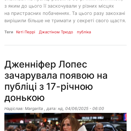
з яким до цього її заскочували у різних місцях
на пристрасних побаченнях. Та цього разу закохані
вирішили більше не тримати у секреті свого щастя.
Теги
Кеті Перрі
Джастіном Трюдо
публіка
Дженніфер Лопес
зачарувала появою на
публіці з 17-річною
донькою
Надіслав:
Margarita
, дата:
нд, 04/06/2025 - 06:00