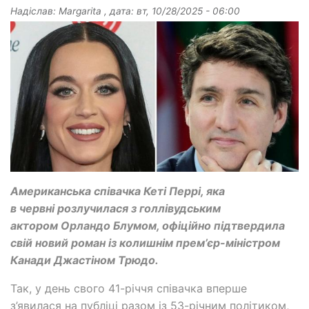
Надіслав:
Margarita
, дата:
вт, 10/28/2025 - 06:00
Американська співачка Кеті Перрі, яка
в червні розлучилася з голлівудським
актором Орландо Блумом, офіційно підтвердила
свій новий роман із колишнім прем’єр-міністром
Канади Джастіном Трюдо.
Так, у день свого 41-річчя співачка вперше
з’явилася на публіці разом із 53-річним політиком,