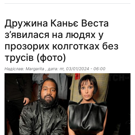
Дружина Каньє Веста
з’явилася на людях у
прозорих колготках без
трусів (фото)
Надіслав:
Margarita
, дата:
пт, 03/01/2024 - 06:00