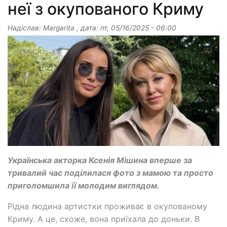
неї з окупованого Криму
Надіслав:
Margarita
, дата:
пт, 05/16/2025 - 06:00
Українська акторка Ксенія Мішина вперше за
тривалий час поділилася фото з мамою та просто
приголомшила її молодим виглядом.
Рідна людина артистки проживає в окупованому
Криму. А це, схоже, вона приїхала до доньки. В