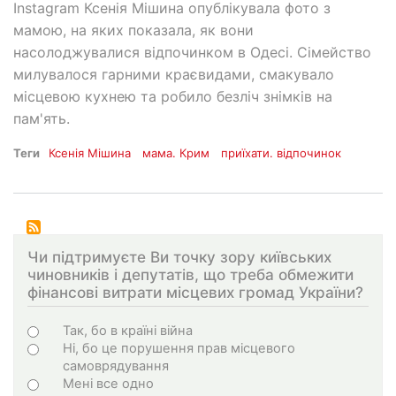
Instagram Ксенія Мішина опублікувала фото з
мамою, на яких показала, як вони
насолоджувалися відпочинком в Одесі. Сімейство
милувалося гарними краєвидами, смакувало
місцевою кухнею та робило безліч знімків на
пам'ять.
Теги
Ксенія Мішина
мама. Крим
приїхати. відпочинок
Чи підтримуєте Ви точку зору київських
чиновників і депутатів, що треба обмежити
фінансові витрати місцевих громад України?
Варіанти
Так, бо в країні війна
Ні, бо це порушення прав місцевого
самоврядування
Мені все одно