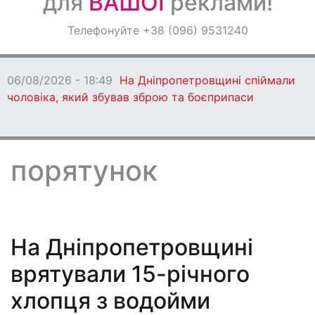
для
ВАШОЇ
реклами!
Оголошення
Телефонуйте +38 (096) 9531240
Світ навкруги
06/08/2026 - 18:47
Ворог протягом дня
бив по Дніпропетровщині: є загиблі
порятунок
На Дніпропетровщині
врятували 15-річного
хлопця з водойми