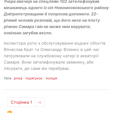
Учора ввечері на спецлінію 102 зателефонував
мешканець одного із сіл Новомосковського району
Дніпропетровщини й попросив допомоги. 22-
річний чоловік розповів, що його несе на плоту
річкою Самара і він не може ним керувати,
оскільки загубив весло.
Інспектори роти з обслуговування водних об’єктів
В’ячеслав Крат та Олександр Філенко в цей час
патрулювали на службовому катері в акваторії
Самари. Вони зателефонували заявнику, аби
з’ясувати, де саме він перебуває.
Теги
річка
порятунок
поліція
Розбивка
Сторінка 1
Наступна
››
на
сторінка