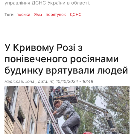
управління ДСНС України в області.
Теги
песики
Яма
порятунок
ДСНС
У Кривому Розі з
понівеченого росіянами
будинку врятували людей
Надіслав:
ilona
, дата:
чт, 10/10/2024 - 10:48