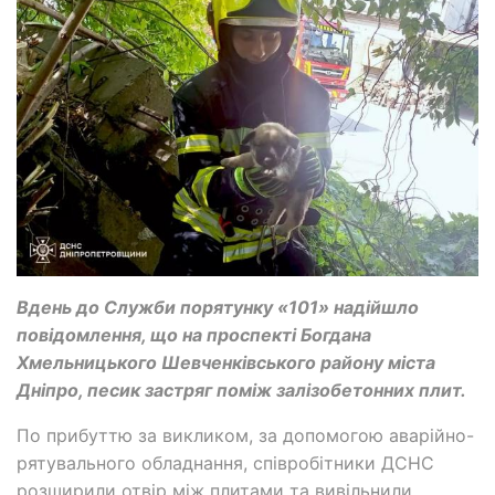
Вдень до Служби порятунку «101» надійшло
повідомлення, що на проспекті Богдана
Хмельницького Шевченківського району міста
Дніпро, песик застряг поміж залізобетонних плит.
По прибуттю за викликом, за допомогою аварійно-
рятувального обладнання, співробітники ДСНС
розширили отвір між плитами та вивільнили