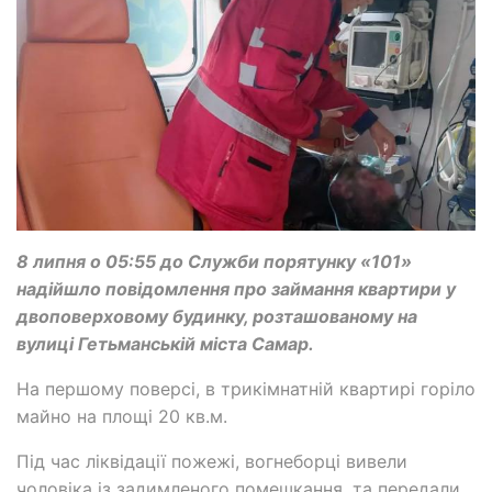
8 липня о 05:55 до Служби порятунку «101»
надійшло повідомлення про займання квартири у
двоповерховому будинку, розташованому на
вулиці Гетьманській міста Самар.
На першому поверсі, в трикімнатній квартирі горіло
майно на площі 20 кв.м.
Під час ліквідації пожежі, вогнеборці вивели
чоловіка із задимленого помешкання, та передали