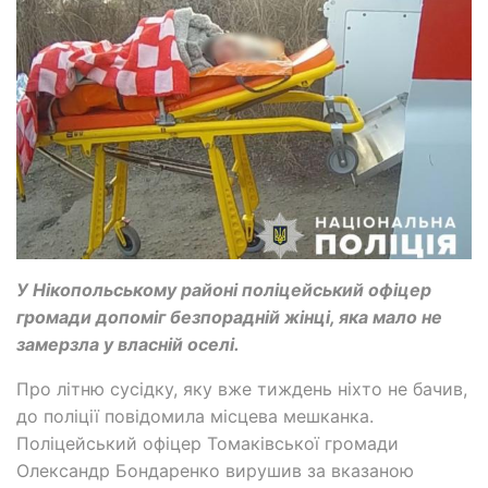
У Нікопольському районі поліцейський офіцер
громади допоміг безпорадній жінці, яка мало не
замерзла у власній оселі.
Про літню сусідку, яку вже тиждень ніхто не бачив,
до поліції повідомила місцева мешканка.
Поліцейський офіцер Томаківської громади
Олександр Бондаренко вирушив за вказаною