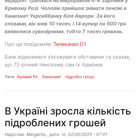
Інцидент трапився на мікрорайоні 4-й Зарічний у
Кривому Розі. Чоловік прийшов знімати пенсію в
банкомат Укрсиббанку біля Аврори. За його
словами, він зняв 10 тисяч, і 14 купюр по 500 грн
виявилися сувенірними, тобто 7 тисяч гривень.
Про це повідомляє
Телеканал D1
.
Банк відмовився з’ясовувати обставини та сказав,
що 72-річний пенсіонер сам їх підмінив.
Теги
Кривий Ріг
банкомат
підробні гроші
В Україні зросла кількість
підроблених грошей
Надіслав:
Margarita
, дата:
чт, 02/20/2025 - 07:01