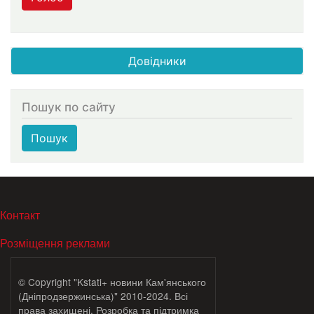
Довідники
Пошук по сайту
Пошук
МЕНЮ В ПОДВАЛЕ
Контакт
Розміщення реклами
© Copyright "Kstati+ новини Кам'янського
(Дніпродзержинська)" 2010-2024. Всі
права захищені. Розробка та підтримка