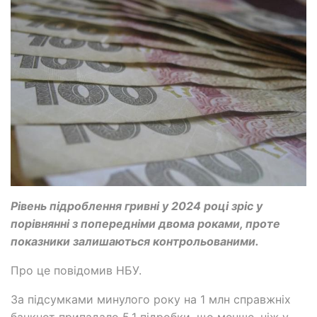
Рівень підроблення гривні у 2024 році зріс у
порівнянні з попередніми двома роками, проте
показники залишаються контрольованими.
Про це повідомив НБУ.
За підсумками минулого року на 1 млн справжніх
банкнот припадало 5,1 підробки, що менше, ніж у