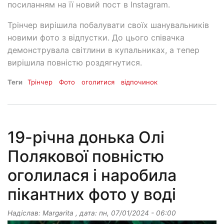
посиланням на її новий пост в Instagram.
Трінчер вирішила побалувати своїх шанувальників
новими фото з відпустки. До цього співачка
демонструвала світлини в купальниках, а тепер
вирішила повністю роздягнутися.
Теги
Трінчер
Фото
оголитися
відпочинок
19-річна донька Олі
Полякової повністю
оголилася і наробила
пікантних фото у воді
Надіслав:
Margarita
, дата:
пн, 07/01/2024 - 06:00