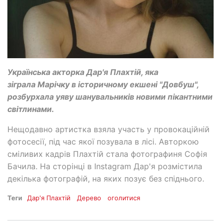
Українська акторка Дар'я Плахтій, яка
зіграла Марічку в історичному екшені "Довбуш",
розбурхала уяву шанувальників новими пікантними
світлинами.
Нещодавно артистка взяла участь у провокаційній
фотосесії, під час якої позувала в лісі. Авторкою
сміливих кадрів Плахтій стала фотографиня Софія
Бачила. На сторінці в Instagram Дар'я розмістила
декілька фотографій, на яких позує без спіднього.
Теги
Дар'я Плахтій
Дерево
оголитися