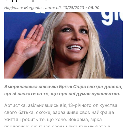
Надіслав:
Margarita
, дата:
сб, 10/28/2023 - 06:00
Американська співачка Брітні Спірс вкотре довела,
що їй начхати на те, що про неї думає суспільство.
Артистка, звільнившись від 13-річного опікунства
свого батька, схоже, зараз живе своє найкраще
життя і робить те, що хоче. Зокрема, зірка
продовжує ділитися своїми пікантними фото в