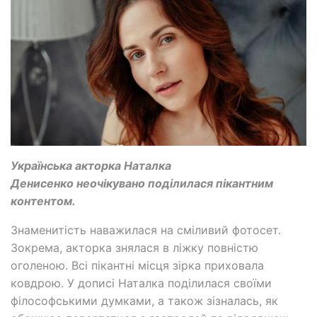
Українська акторка Наталка
Денисенко неочікувано поділилася пікантним
контентом.
Знаменитість наважилася на сміливий фотосет.
Зокрема, акторка знялася в ліжку повністю
оголеною. Всі пікантні місця зірка приховала
ковдрою. У дописі Наталка поділилася своїми
філософськими думками, а також зізналась, як