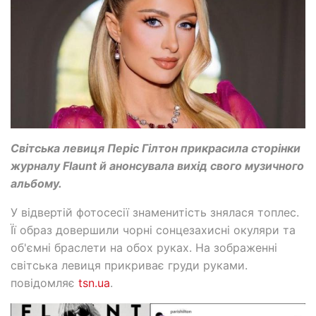
Світська левиця Періс Гілтон прикрасила сторінки
журналу Flaunt й анонсувала вихід свого музичного
альбому.
У відвертій фотосесії знаменитість знялася топлес.
Її образ довершили чорні сонцезахисні окуляри та
об'ємні браслети на обох руках. На зображенні
світська левиця прикриває груди руками.
повідомляє
tsn.ua
.