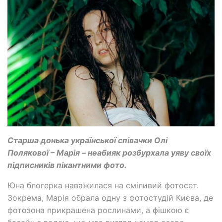
Старша донька української співачки Олі
Полякової – Марія – неабияк розбурхала уяву своїх
підписників пікантними фото.
Юна блогерка наважилася на сміливий фотосет.
Зокрема, Марія обрала одну з фотостудій Києва, де
фотозона прикрашена рослинами, а фішкою є