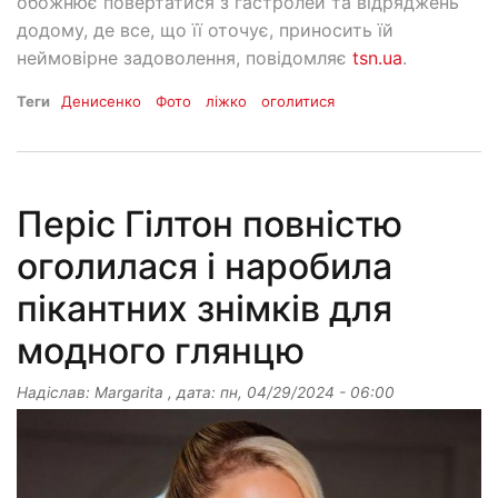
обожнює повертатися з гастролей та відряджень
додому, де все, що її оточує, приносить їй
неймовірне задоволення, повідомляє
tsn.ua
.
Теги
Денисенко
Фото
ліжко
оголитися
Періс Гілтон повністю
оголилася і наробила
пікантних знімків для
модного глянцю
Надіслав:
Margarita
, дата:
пн, 04/29/2024 - 06:00