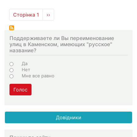
Розбивка
Сторінка 1
Наступна
››
на
сторінка
сторінки
Поддерживаете ли Вы переименование
улиц в Каменском, имеющих "русское"
название?
Варіанти
Да
Нет
Мне все равно
Голос
Довідники