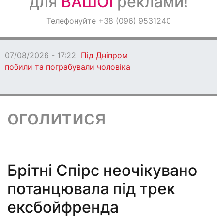
для
ВАШОЇ
реклами!
Оголошення
Телефонуйте +38 (096) 9531240
Світ навкруги
07/08/2026 - 17:18
Росіяни знову
атакували Дніпровський район
оголитися
Брітні Спірс неочікувано
потанцювала під трек
ексбойфренда