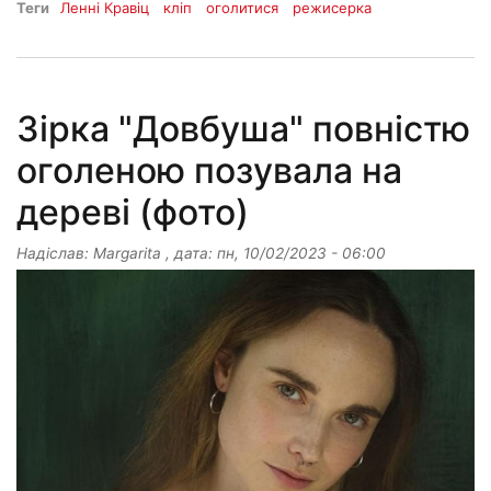
Теги
Ленні Кравіц
кліп
оголитися
режисерка
Зірка "Довбуша" повністю
оголеною позувала на
дереві (фото)
Надіслав:
Margarita
, дата:
пн, 10/02/2023 - 06:00