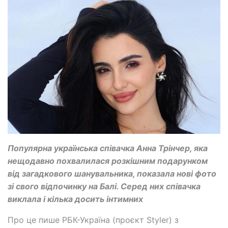
Популярна українська співачка Анна Трінчер, яка
нещодавно похвалилася розкішним подарунком
від загадкового шанувальника, показала нові фото
зі свого відпочинку на Балі. Серед них співачка
виклала і кілька досить інтимних
Про це пише РБК-Україна (проєкт Styler) з