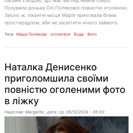
басейн з водою, що має вигляд немов озеро.
Позувала донька Олі Полякової повністю оголеною.
Звісно ж, пікантні місця Марія приховала білим
простирадлом, аби не засвітити нічого зайвого.
Теги
Маша Полякова
оголитися
Вода
Фото
Наталка Денисенко
приголомшила своїми
повністю оголеними фото
в ліжку
Надіслав:
Margarita
, дата:
ср, 06/12/2024 - 06:00