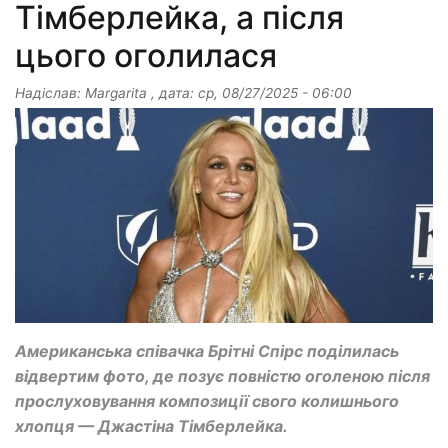
Тімберлейка, а після
цього оголилася
Надіслав:
Margarita
, дата:
ср, 08/27/2025 - 06:00
Американська співачка Брітні Спірс поділилась
відвертим фото, де позує повністю оголеною піcля
прослуховування композиції свого колишнього
хлопця — Джастіна Тімберлейка.