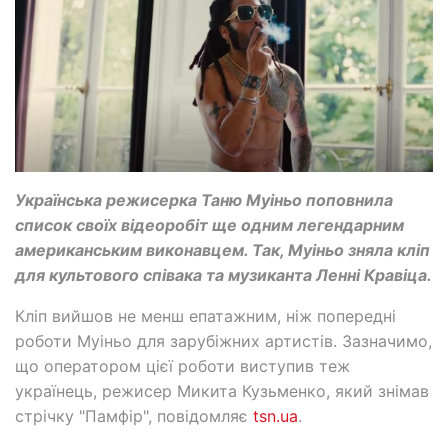
Українська режисерка Таню Муіньо поповнила
список своїх відеоробіт ще одним легендарним
американським виконавцем. Так, Муіньо зняла кліп
для культового співака та музиканта Ленні Кравіца.
Кліп вийшов не менш епатажним, ніж попередні
роботи Муіньо для зарубіжних артистів. Зазначимо,
що оператором цієї роботи виступив теж
українець, режисер Микита Кузьменко, який знімав
стрічку "Памфір", повідомляє
tsn.ua
.