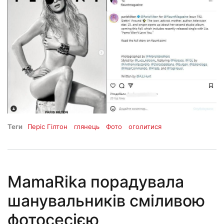
Теги
Періс Гілтон
глянець
Фото
оголитися
MamaRika порадувала
шанувальників сміливою
фотосесією