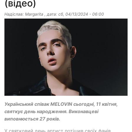
(відео)
Надіслав:
Margarita
, дата:
сб, 04/13/2024 - 06:00
Український співак MELOVIN сьогодні, 11 квітня,
святкує день народження. Виконавцеві
виповнюється 27 років.
У святковий день артист потішив своїх фанів