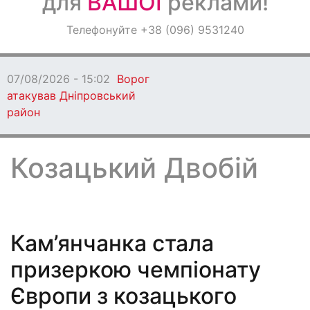
для
ВАШОЇ
реклами!
Оголошення
Телефонуйте +38 (096) 9531240
Світ навкруги
07/08/2026 - 13:53
На Дніпропетровщині
чоловік вчинив стрілянину у місті
Козацький Двобій
Кам’янчанка стала
призеркою чемпіонату
Європи з козацького