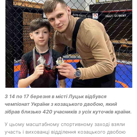
З 14 по 17 березня в місті Луцьк відбувся
чемпіонат України з козацького двобою, який
зібрав близько 420 учасників з усіх куточків країни.
У цьому масштабному спортивному заході взяли
участь і вихованці відділення козацького двобою