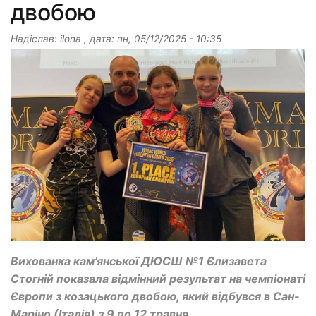
двобою
Надіслав:
ilona
, дата:
пн, 05/12/2025 - 10:35
Вихованка кам’янської ДЮСШ №1 Єлизавета
Стогній показала відмінний результат на чемпіонаті
Європи з козацького двобою, який відбувся в Сан-
Маріно (Італія) з 9 по 12 травня.