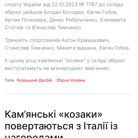
спорту України від 22.12.2023 № 7787 до складу
збірної увійшли Богдан Богодюк, Євген Гобов,
Артем Пономарь, Денис Рибальченко, Єлизавета
Стогній та Вʼячеслав Тимченко.
Тренують спортсменів Антон Єрмашкевич,
Станіслав Тимченко, Микита Івашина, Євген Гобов.
У цьому році кам’янські “козаки” у складі збірної
виступатимуть на міжнародних змаганнях.
Теги
Козацький Двобій
Збірна України
Кам’янські «козаки»
повертаються з Італії із
нагородами