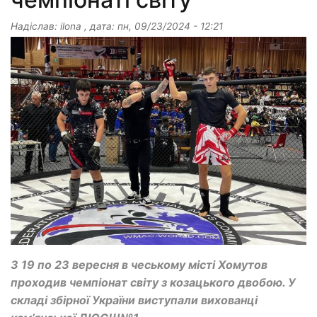
Надіслав:
ilona
, дата:
пн, 09/23/2024 - 12:21
З 19 по 23 вересня в чеському місті Хомутов
проходив чемпіонат світу з козацького двобою. У
складі збірної України виступали вихованці