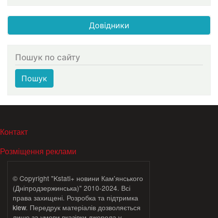
Довідники
Пошук по сайту
Пошук
МЕНЮ В ПОДВАЛЕ
Контакт
Розміщення реклами
© Copyright "Kstati+ новини Кам'янського
(Дніпродзержинська)" 2010-2024. Всі
права захищені. Розробка та підтримка
klew
. Передрук матеріалів дозволяється
лише за умови вказівки джерела у