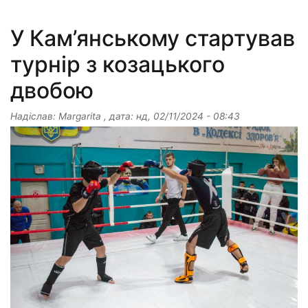
У Кам’янському стартував
турнір з козацького
двобою
Надіслав:
Margarita
, дата:
нд, 02/11/2024 - 08:43