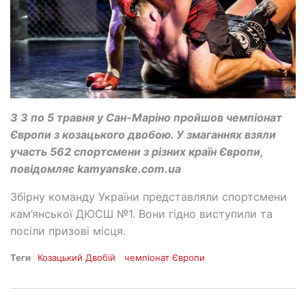
З 3 по 5 травня у Сан-Маріно пройшов чемпіонат
Європи з козацького двобою. У змаганнях взяли
участь 562 спортсмени з різних країн Європи,
повідомляє kamyanske.com.ua
Збірну команду України представляли спортсмени
кам’янської ДЮСШ №1. Вони гідно виступили та
посіли призові місця.
Теги
Козацький Двобій
чемпіонат Європи