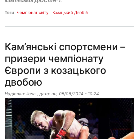
кам’янської ДЮСШ№1.
Теги
чемпіонат світу
Козацький Двобій
Кам’янські спортсмени –
призери чемпіонату
Європи з козацького
двобою
Надіслав:
ilona
, дата:
пн, 05/06/2024 - 10:24