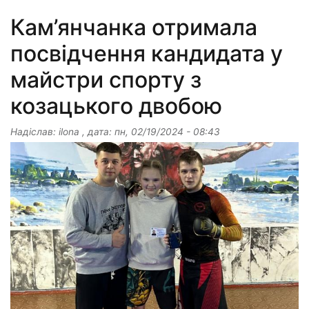
Кам’янчанка отримала
посвідчення кандидата у
майстри спорту з
козацького двобою
Надіслав:
ilona
, дата:
пн, 02/19/2024 - 08:43