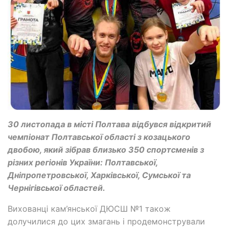
30 листопада в місті Полтава відбувся відкритий
чемпіонат Полтавської області з козацького
двобою, який зібрав близько 350 спортсменів з
різних регіонів України: Полтавської,
Дніпропетровської, Харківської, Сумської та
Чернігівської областей.
Вихованці кам’янської ДЮСШ №1 також
долучилися до цих змагань і продемонстрували