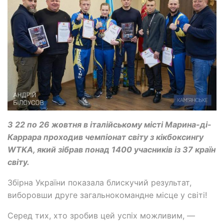
З 22 по 26 жовтня в італійському місті Марина-ді-
Каррара проходив чемпіонат світу з кікбоксингу
WTKA, який зібрав понад 1400 учасників із 37 країн
світу.
Збірна України показала блискучий результат,
виборовши друге загальнокомандне місце у світі!
Серед тих, хто зробив цей успіх можливим, —