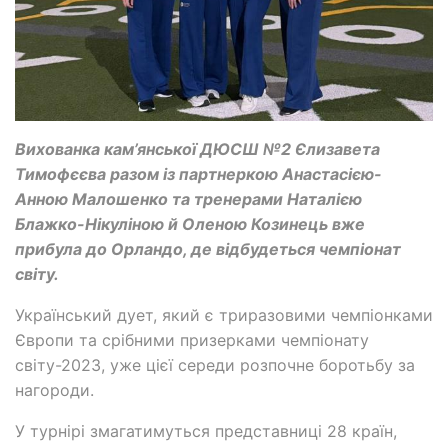
Вихованка кам’янської ДЮСШ №2 Єлизавета
Тимофєєва разом із партнеркою Анастасією-
Анною Малошенко та тренерами Наталією
Блажко-Нікуліною й Оленою Козинець вже
прибула до Орландо, де відбудеться чемпіонат
світу.
Український дует, який є триразовими чемпіонками
Європи та срібними призерками чемпіонату
світу-2023, уже цієї середи розпочне боротьбу за
нагороди.
У турнірі змагатимуться представниці 28 країн,