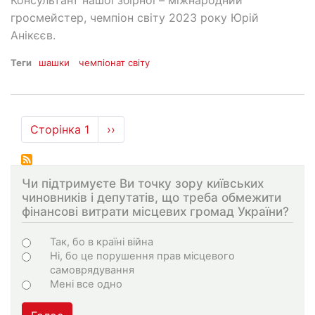
Консультант нашої збірної – міжнародний
гросмейстер, чемпіон світу 2023 року Юрій
Анікєєв.
Теги
шашки
чемпіонат світу
Розбивка
Сторінка 1
Наступна
››
на
сторінка
сторінки
Чи підтримуєте Ви точку зору київських
чиновників і депутатів, що треба обмежити
фінансові витрати місцевих громад України?
Варіанти
Так, бо в країні війна
Ні, бо це порушення прав місцевого
самоврядування
Мені все одно