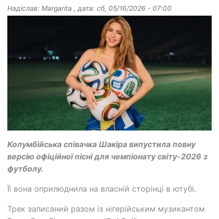
Надіслав:
Margarita
, дата:
сб, 05/16/2026 - 07:00
Колумбійська співачка Шакіра випустила повну
версію офіційної пісні для чемпіонату світу-2026 з
футболу.
Її вона оприлюднила на власній сторінці в ютубі.
Трек записаний разом із нігерійським музикантом