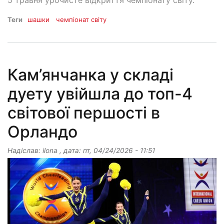
Теги
шашки
чемпіонат світу
Кам’янчанка у складі
дуету увійшла до топ-4
світової першості в
Орландо
Надіслав:
ilona
, дата:
пт, 04/24/2026 - 11:51