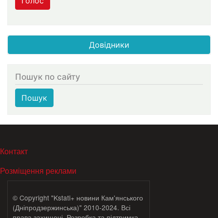
Голос
Довідники
Пошук по сайту
Пошук
МЕНЮ В ПОДВАЛЕ
Контакт
Розміщення реклами
© Copyright "Kstati+ новини Кам'янського
(Дніпродзержинська)" 2010-2024. Всі
права захищені. Розробка та підтримка