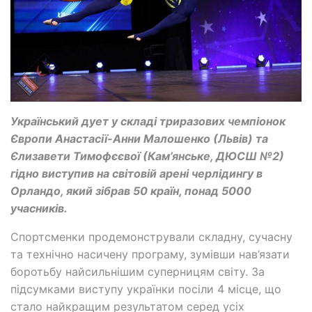
Український дует у складі триразових чемпіонок
Європи Анастасії-Анни Малошенко (Львів) та
Єлизавети Тимофєєвої (Кам’янське, ДЮСШ №2)
гідно виступив на світовій арені черлідингу в
Орландо, який зібрав 50 країн, понад 5000
учасників.
Спортсменки продемонстрували складну, сучасну
та технічно насичену програму, зумівши нав’язати
боротьбу найсильнішим суперницям світу. За
підсумками виступу українки посіли 4 місце, що
стало найкращим результатом серед усіх