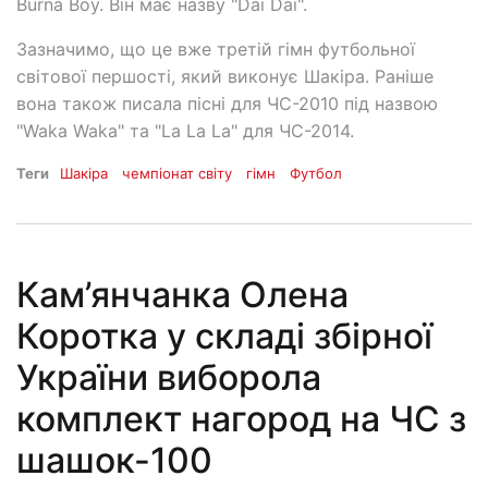
Burna Boy. Він має назву "Dai Dai".
Зазначимо, що це вже третій гімн футбольної
світової першості, який виконує Шакіра. Раніше
вона також писала пісні для ЧС-2010 під назвою
"Waka Waka" та "La La La" для ЧС-2014.
Теги
Шакіра
чемпіонат світу
гімн
Футбол
Кам’янчанка Олена
Коротка у складі збірної
України виборола
комплект нагород на ЧС з
шашок-100