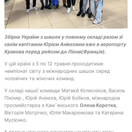
Збірна України з шашок у повному складі разом зі
своїм капітаном Юрієм Анікєєвим вже в аеропорту
Кракова перед рейсом до Ліона(Франція).
У цій країні з 5 по 12 травня проходитиме
чемпіонат світу з міжнародних шашок серед
чоловічих та жіночих команд.
У складі нашої команди Матвєй Колесніков, Василь
Пікіняр , Юрій Анікєєв, Юрій Бобков, міжнародна
гросмейстерка з Кам`янського
Олена Коротка
,
Вікторія Мотрічко, Юлія Макаренкова та Катерина
Мусієнко.
5 травня урочисте відкриття чемпіонату світу.