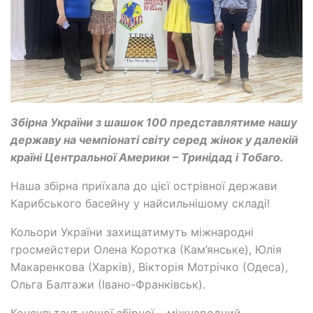
Збірна України з шашок 100 представлятиме нашу
державу на чемпіонаті світу серед жінок у далекій
країні Центральної Америки – Тринідад і Тобаго.
Наша збірна приїхала до цієї острівної держави
Карибського басейну у найсильнішому складі!
Кольори України захищатимуть міжнародні
гросмейстери Олена Коротка (Кам’янське), Юлія
Макаренкова (Харків), Вікторія Мотрічко (Одеса),
Ольга Балтажи (Івано-Франківськ).