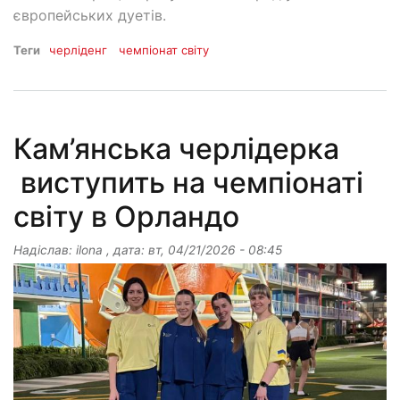
європейських дуетів.
Теги
черліденг
чемпіонат світу
Кам’янська черлідерка
виступить на чемпіонаті
світу в Орландо
Надіслав:
ilona
, дата:
вт, 04/21/2026 - 08:45