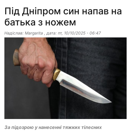
Під Дніпром син напав на
батька з ножем
Надіслав:
Margarita
, дата:
пт, 10/10/2025 - 06:47
За підозрою у нанесенні тяжких тілесних