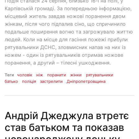
Подія сталася 24 серпня, близько 16-ї на полі, у
Карпівській громаді. За попередньою інформацією,
місцевий житель завдав ножові поранення двом
жінкам, після чого підпалив сіно, що спричинило
подальше поширення вогню та загрожувало життю
людей. Коли на місце для гасіння пожежі прибули
рятувальники ДСНС, зловмисник напав на них із
ножем - один із рятувальників отримав ножове
поранення, а другий – тілесні ушкодження.
Теги
чоловік
ніж
поранити
жінки
рятувальники
батько
поліція
застрелити
Дніпропетровщина
Андрій Джеджула втретє
став батьком та показав