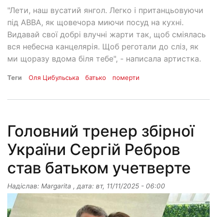
"Лети, наш вусатий янгол. Легко і пританцьовуючи
під ABBA, як щовечора миючи посуд на кухні.
Видавай свої добрі влучні жарти так, щоб сміялась
вся небесна канцелярія. Щоб реготали до сліз, як
ми щоразу вдома біля тебе", - написала артистка.
Теги
Оля Цибульська
батько
померти
Головний тренер збірної
України Сергій Ребров
став батьком учетверте
Надіслав:
Margarita
, дата:
вт, 11/11/2025 - 06:00