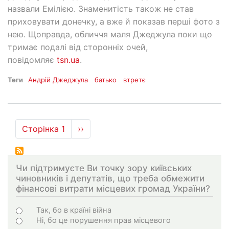
назвали Емілією. Знаменитість також не став
приховувати донечку, а вже й показав перші фото з
нею. Щоправда, обличчя маля Джеджула поки що
тримає подалі від сторонніх очей,
повідомляє
tsn.ua
.
Теги
Андрій Джеджула
батько
втретє
Розбивка
Сторінка 1
Наступна
››
на
сторінка
сторінки
Чи підтримуєте Ви точку зору київських
чиновників і депутатів, що треба обмежити
фінансові витрати місцевих громад України?
Варіанти
Так, бо в країні війна
Ні, бо це порушення прав місцевого