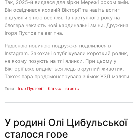
Так, 2025-й видався для зірки Мережі роком змін.
Він освідчився коханій Вікторії та навіть встиг
відгуляти з нею весілля. Та наступного року на
блогера чекають нові кардинальні зміни. Дружина
Ігоря Пустовіта вагітна.
Радісною новиною подружжя поділилося в
Instagram. Закохані опублікували короткий ролик,
на якому позують на тлі ялинки. При цьому у
Вікторії вже видніється ледь округлий животик.
Також пара продемонструвала знімок УЗД маляти.
Теги
Ігор Пустовіт
батько
втретє
У родині Олі Цибульської
сталося горе