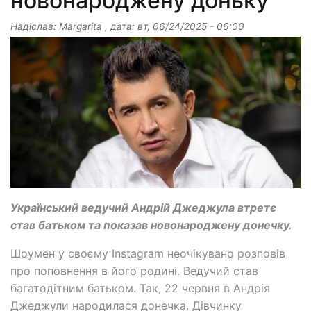
новонароджену доньку
Надіслав:
Margarita
, дата:
вт, 06/24/2025 - 06:00
Український ведучий Андрій Джеджула втретє
став батьком та показав новонароджену донечку.
Шоумен у своєму Instagram неочікувано розповів
про поповнення в його родині. Ведучий став
багатодітним батьком. Так, 22 червня в Андрія
Джеджули народилася донечка. Дівчинку