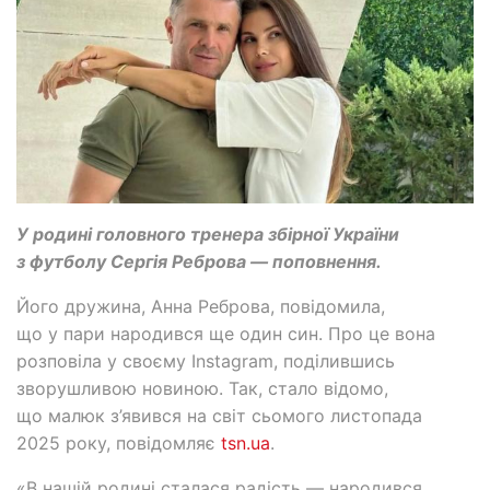
У родині головного тренера збірної України
з футболу Сергія Реброва — поповнення.
Його дружина, Анна Реброва, повідомила,
що у пари народився ще один син. Про це вона
розповіла у своєму Instagram, поділившись
зворушливою новиною. Так, стало відомо,
що малюк з’явився на світ сьомого листопада
2025 року, повідомляє
tsn.ua
.
«В нашій родині сталася радість — народився