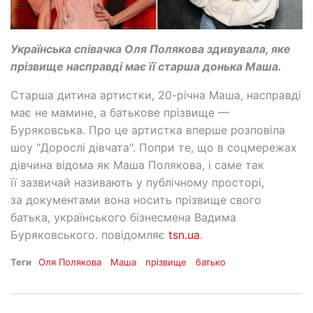
Українська співачка Оля Полякова здивувала, яке
прізвище насправді має її старша донька Маша.
Старша дитина артистки, 20-річна Маша, насправді
має не мамине, а батькове прізвище —
Буряковська. Про це артистка вперше розповіла
шоу "Дорослі дівчата". Попри те, що в соцмережах
дівчина відома як Маша Полякова, і саме так
її зазвичай називають у публічному просторі,
за документами вона носить прізвище свого
батька, українського бізнесмена Вадима
Буряковського. повідомляє
tsn.ua
.
Теги
Оля Полякова
Маша
прізвище
батько