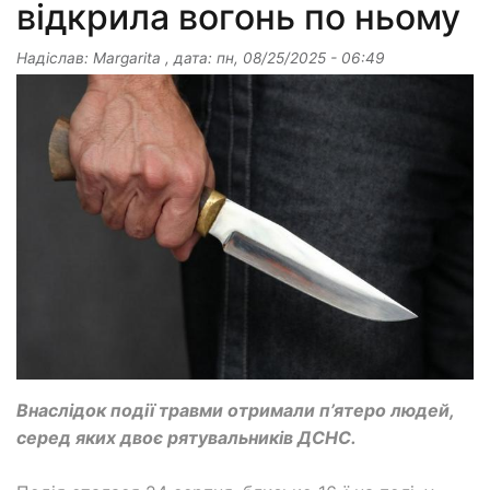
відкрила вогонь по ньому
Надіслав:
Margarita
, дата:
пн, 08/25/2025 - 06:49
Внаслідок події травми отримали п’ятеро людей,
серед яких двоє рятувальників ДСНС.