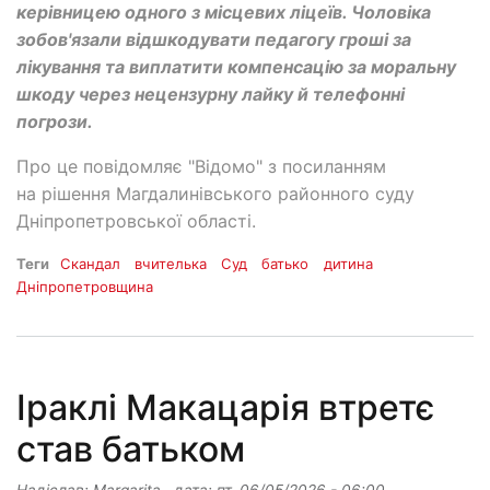
керівницею одного з місцевих ліцеїв. Чоловіка
зобов'язали відшкодувати педагогу гроші за
лікування та виплатити компенсацію за моральну
шкоду через нецензурну лайку й телефонні
погрози.
Про це повідомляє "Відомо" з посиланням
на рішення Магдалинівського районного суду
Дніпропетровської області.
Теги
Скандал
вчителька
Суд
батько
дитина
Дніпропетровщина
Іраклі Макацарія втретє
став батьком
Надіслав:
Margarita
, дата:
пт, 06/05/2026 - 06:00