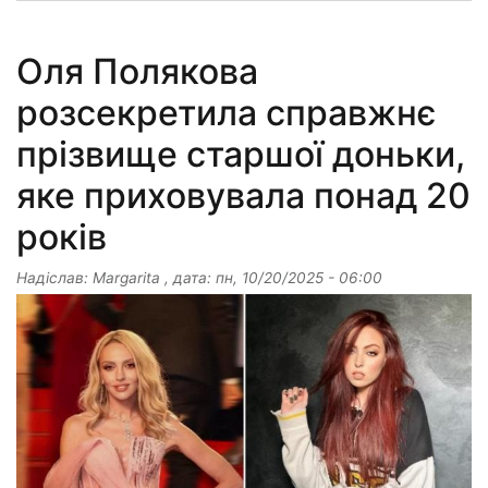
Оля Полякова
розсекретила справжнє
прізвище старшої доньки,
яке приховувала понад 20
років
Надіслав:
Margarita
, дата:
пн, 10/20/2025 - 06:00