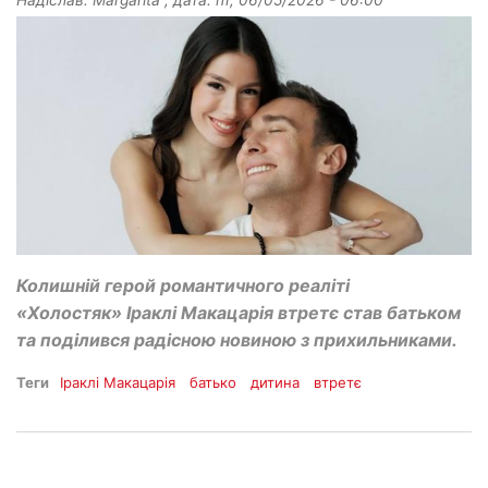
Колишній герой романтичного реаліті
«Холостяк» Іраклі Макацарія втретє став батьком
та поділився радісною новиною з прихильниками.
Теги
Іраклі Макацарія
батько
дитина
втретє