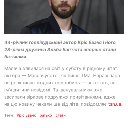
44-річний голлівудський актор Кріс Еванс і його
28-річна дружина Альба Баптіста вперше стали
батьками.
Малеча з’явилася на світ у суботу в рідному штаті
актора — Массачусетсі, як пише TMZ. Наразі пара
не розкриває жодних подробиць — ані стать, ані
ім’я дитини невідомі. Та шанувальники вже
засипали зіркове подружжя привітаннями, адже
на цю новину чекали ще від літа, повідомляє
tsn.ua
.
Теги
Кріс Еванс
батько
стати