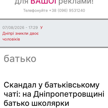
для
ВАШОЇ
реклами!
Оголошення
Телефонуйте +38 (096) 9531240
Світ навкруги
07/08/2026 - 17:22
Під Дніпром
побили та пограбували чоловіка
батько
Скандал у батьківському
чаті: на Дніпропетровщині
батько школярки