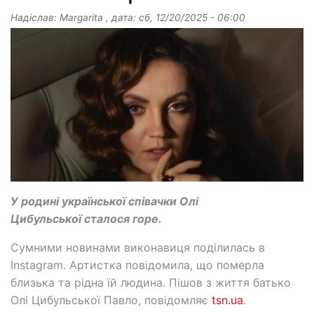
Надіслав:
Margarita
, дата:
сб, 12/20/2025 - 06:00
У родині української співачки Олі
Цибульської сталося горе.
Сумними новинами виконавиця поділилась в
Instagram. Артистка повідомила, що померла
близька та рідна їй людина. Пішов з життя батько
Олі Цибульської Павло, повідомляє
tsn.ua
.