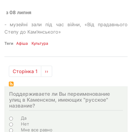
з 08 липня
-
музейні зали під час війни, «Від прадавнього
Степу до Кам’янського»
Теги
Афіша
Культура
Розбивка
Сторінка 1
Наступна
››
на
сторінка
сторінки
Поддерживаете ли Вы переименование
улиц в Каменском, имеющих "русское"
название?
Варіанти
Да
Нет
Мне все равно