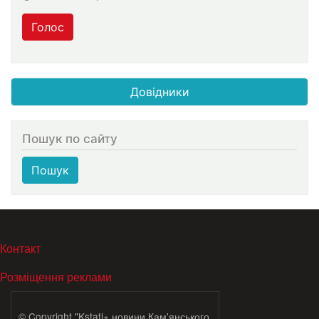
Голос
Довідники
Пошук по сайту
Пошук
МЕНЮ В ПОДВАЛЕ
Контакт
Розміщення реклами
© Copyright "Kstati+ новини Кам'янського