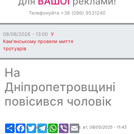
для
ВАШОЇ
реклами!
Оголошення
Телефонуйте +38 (096) 9531240
Світ навкруги
08/08/2026 - 13:00
У
Кам'янському провели миття
тротуарів
На
Дніпропетровщині
повісився чоловік
Ресурс
Facebook
Twitter
Telegram
WhatsApp
Viber
Email
Надіслав:
Александр Бугаев
, дата:
вт, 08/05/2025 - 11:45