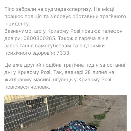
Тіло забрали на судмедекспертизу. На місці
працює поліція та зʼясовує обставини трагічного
інциденту.
Зазначимо, що у Кривому Розі працює телефон
довіри: 0800300265. Також є гаряча лінія
запобігання самогубствам та підтримки
психічного здоровʼя: 7333.
Це вже другий подібна трагічна подія за останні
дні у Кривому Розі. Так, ввечері 28 липня на
житловому масиві Інгулець у Кривому Розі
повісився чоловік.