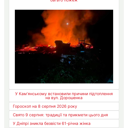
У Кам’янському встановили причини підтоплення
на вул. Дорошенка
Гороскоп на 8 серпня 2026 року
Свято 9 серпня: традиції та прикмети цього дня
У Дніпрі зникла безвісти 61-річна жінка