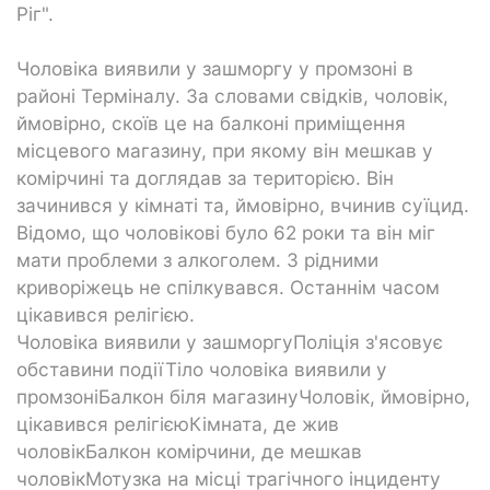
Ріг".
Чоловіка виявили у зашморгу у промзоні в
районі Терміналу. За словами свідків, чоловік,
ймовірно, скоїв це на балконі приміщення
місцевого магазину, при якому він мешкав у
комірчині та доглядав за територією. Він
зачинився у кімнаті та, ймовірно, вчинив суїцид.
Відомо, що чоловікові було 62 роки та він міг
мати проблеми з алкоголем. З рідними
криворіжець не спілкувався. Останнім часом
цікавився релігією.
Чоловіка виявили у зашморгуПоліція з'ясовує
обставини подіїТіло чоловіка виявили у
промзоніБалкон біля магазинуЧоловік, ймовірно,
цікавився релігієюКімната, де жив
чоловікБалкон комірчини, де мешкав
чоловікМотузка на місці трагічного інциденту